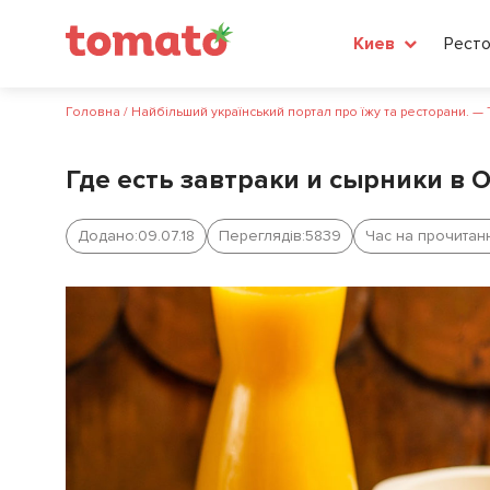
Рест
Киев
Головна
/
Найбільший український портал про їжу та ресторани. —
Где есть завтраки и сырники в 
Додано:
09.07.18
Переглядів:
5839
Час на прочитан