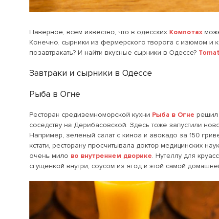
Наверное, всем известно, что в одесских
Компотах
можн
Конечно, с
ырники из фермерского творога с изюмом и ка
позавтракать? И найти вкусные сырники в Одессе?
Tomat
Завтраки и сырники в Одессе
Рыба в Огне
Ресторан средиземноморской кухни
Рыба в Огне
решил 
соседству на Дерибасовской. Здесь тоже запустили ново
Например, зеленый салат с киноа и авокадо за 150 гриве
кстати, ресторану просчитывала доктор медицинских нау
очень мило
во внутреннем дворике
. Нутеллу для круа
сгущенкой внутри, соусом из ягод и этой самой домашней