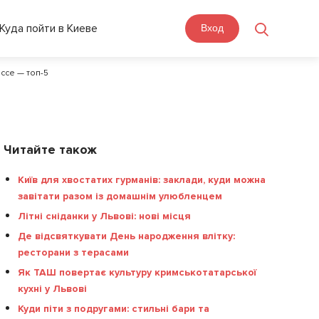
Куда пойти в Киеве
Вход
ессе — топ-5
Читайте також
Київ для хвостатих гурманів: заклади, куди можна
завітати разом із домашнім улюбленцем
Літні сніданки у Львові: нові місця
Де відсвяткувати День народження влітку:
ресторани з терасами
Як ТАШ повертає культуру кримськотатарської
кухні у Львові
Куди піти з подругами: стильні бари та