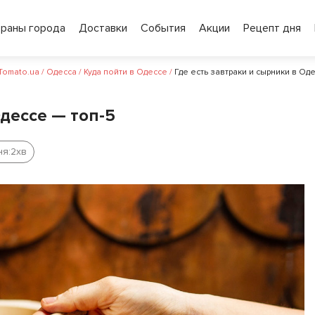
ораны города
Доставки
События
Акции
Рецепт дня
 Tomato.ua
/
Одесса
/
Куда пойти в Одессе
/
Где есть завтраки и сырники в Од
Одессе — топ-5
ня:
2
хв