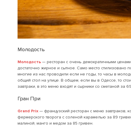
Молодость
Молодость
— ресторан с очень демократичными ценами.
достаточно жирное и сытное. Само место стилизовано под
многие из нас проводили если не годы, то часы в моло
общий стол на улице. В общем, если вы в Одессе, то стои
завтраки, в это меню входят и сырники со сметаной за 69
Гран При
Grand Prix
— французский ресторан с меню завтраков, ко
фермерского творога с соленой карамелью за 89 гривен.
малиной, манго и медом за 85 гривен.