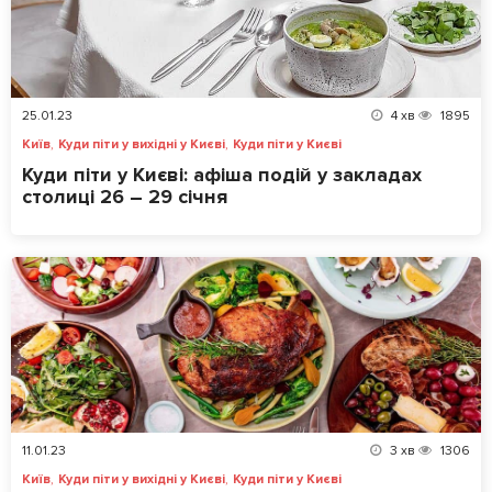
25.01.23
4
хв
1895
,
,
Київ
Куди піти у вихідні у Києві
Куди піти у Києві
Куди піти у Києві: афіша подій у закладах
столиці 26 – 29 січня
11.01.23
3
хв
1306
,
,
Київ
Куди піти у вихідні у Києві
Куди піти у Києві