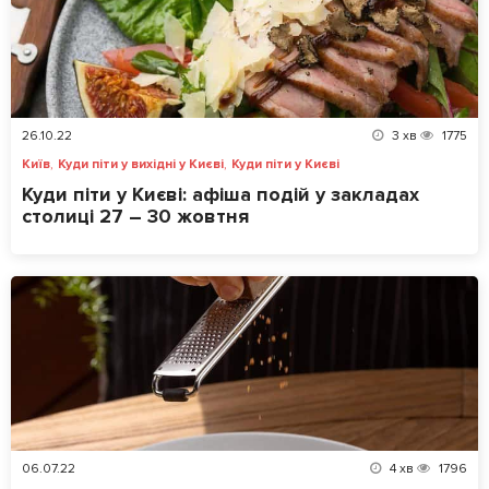
26.10.22
3
хв
1775
,
,
Київ
Куди піти у вихідні у Києві
Куди піти у Києві
Куди піти у Києві: афіша подій у закладах
столиці 27 – 30 жовтня
06.07.22
4
хв
1796