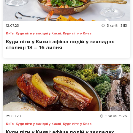
12.07.23
3
хв
3113
,
,
Київ
Куди піти у вихідні у Києві
Куди піти у Києві
Куди піти у Києві: афіша подій у закладах
столиці 13 – 16 липня
29.03.23
3
хв
1926
,
,
Київ
Куди піти у вихідні у Києві
Куди піти у Києві
Куди піти у Києві: афіша подій у закладах