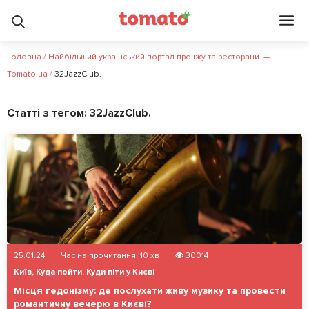
Головна
/
Найбільший український портал про їжу та ресторани. —
Tomato.ua
/
32JazzClub.
Статті з тегом:
32JazzClub.
25.01.24
Час на прочитання:
10
хв
30014
Київ
,
Куда пойти
,
Куди піти у Києві
Місця гедонізму: де послухати живу музику та провести
романтичну вечерю в Києві?