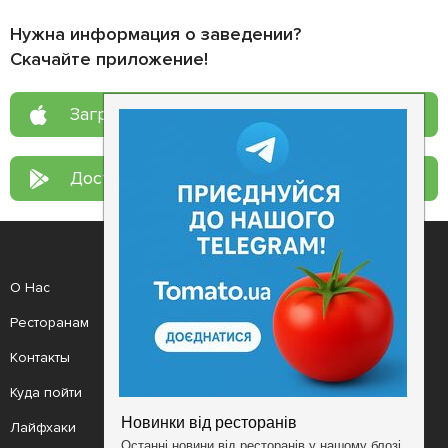
Нужна информация о заведении?
Скачайте приложение!
Загрузите в
App Store
Доступно в
Google Play
О Нас
Рецепт дня
Ресторанам
Новости
Контакты
Анонсы
Куда пойти
Здоровье
Лайфхаки
Мобильное приложение