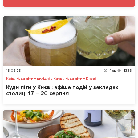
16.08.23
4
хв
4338
,
,
Київ
Куди піти у вихідні у Києві
Куди піти у Києві
Куди піти у Києві: афіша подій у закладах
столиці 17 – 20 серпня