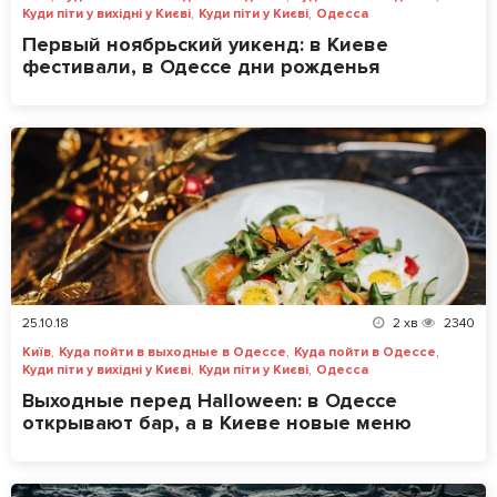
,
,
Куди піти у вихідні у Києві
Куди піти у Києві
Одесса
Первый ноябрьский уикенд: в Киеве
фестивали, в Одессе дни рожденья
25.10.18
2
хв
2340
,
,
,
Київ
Куда пойти в выходные в Одессе
Куда пойти в Одессе
,
,
Куди піти у вихідні у Києві
Куди піти у Києві
Одесса
Выходные перед Halloween: в Одессе
открывают бар, а в Киеве новые меню