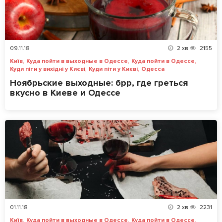
09.11.18
2
хв
2155
,
,
,
Київ
Куда пойти в выходные в Одессе
Куда пойти в Одессе
,
,
Куди піти у вихідні у Києві
Куди піти у Києві
Одесса
Ноябрьские выходные: брр, где греться
вкусно в Киеве и Одессе
01.11.18
2
хв
2231
,
,
,
Київ
Куда пойти в выходные в Одессе
Куда пойти в Одессе