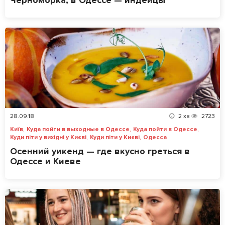
Черноморка, в Одессе — индейцы
28.09.18
2
хв
2723
,
,
,
Київ
Куда пойти в выходные в Одессе
Куда пойти в Одессе
,
,
Куди піти у вихідні у Києві
Куди піти у Києві
Одесса
Осенний уикенд — где вкусно греться в
Одессе и Киеве