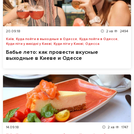
20.09.18
2
хв
2494
,
,
,
Київ
Куда пойти в выходные в Одессе
Куда пойти в Одессе
,
,
Куди піти у вихідні у Києві
Куди піти у Києві
Одесса
Бабье лето: как провести вкусные
выходные в Киеве и Одессе
14.09.18
2
хв
1747