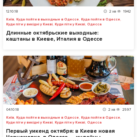
12.10.18
2
хв
1942
,
,
,
Київ
Куда пойти в выходные в Одессе
Куда пойти в Одессе
,
,
Куди піти у вихідні у Києві
Куди піти у Києві
Одесса
Длинные октябрьские выходные:
каштаны в Киеве, Италия в Одессе
04.10.18
2
хв
2597
,
,
,
Київ
Куда пойти в выходные в Одессе
Куда пойти в Одессе
,
,
Куди піти у вихідні у Києві
Куди піти у Києві
Одесса
Первый уикенд октября: в Киеве новая