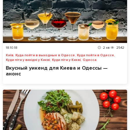
18.10.18
2
хв
2542
,
,
,
Київ
Куда пойти в выходные в Одессе
Куда пойти в Одессе
,
,
Куди піти у вихідні у Києві
Куди піти у Києві
Одесса
Вкусный уикенд для Киева и Одессы —
анонс