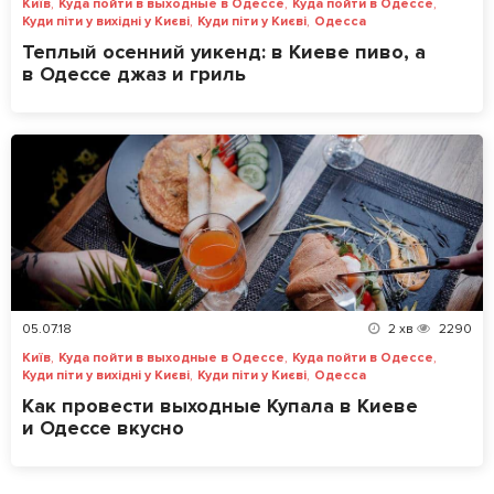
,
,
,
Київ
Куда пойти в выходные в Одессе
Куда пойти в Одессе
,
,
Куди піти у вихідні у Києві
Куди піти у Києві
Одесса
Теплый осенний уикенд: в Киеве пиво, а
в Одессе джаз и гриль
05.07.18
2
хв
2290
,
,
,
Київ
Куда пойти в выходные в Одессе
Куда пойти в Одессе
,
,
Куди піти у вихідні у Києві
Куди піти у Києві
Одесса
Как провести выходные Купала в Киеве
и Одессе вкусно