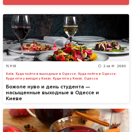
15.11.18
2
хв
2680
,
,
,
Київ
Куда пойти в выходные в Одессе
Куда пойти в Одессе
,
,
Куди піти у вихідні у Києві
Куди піти у Києві
Одесса
Божоле нуво и день студента —
насыщенные выходные в Одессе и
Киеве