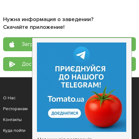
Нужна информация о заведении?
Скачайте приложение!
Загрузите в
App Store
Доступно в
Google Play
О Нас
Рецепт дня
Ресторанам
Новости
Контакты
Анонсы
Куда пойти
Здоровье