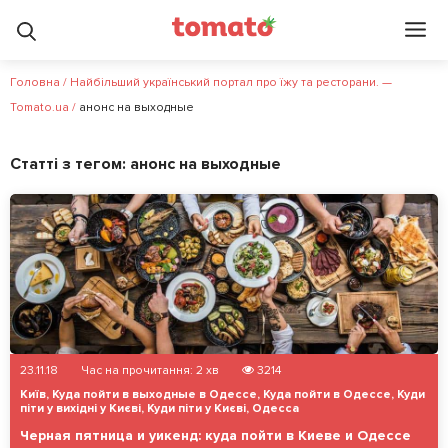
Головна
/
Найбільший український портал про їжу та ресторани. —
Tomato.ua
/
анонс на выходные
Статті з тегом:
анонс на выходные
23.11.18
Час на прочитання:
2
хв
3214
Київ
,
Куда пойти в выходные в Одессе
,
Куда пойти в Одессе
,
Куди
піти у вихідні у Києві
,
Куди піти у Києві
,
Одесса
Черная пятница и уикенд: куда пойти в Киеве и Одессе