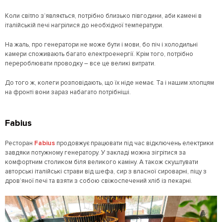
Коли світло з’являється, потрібно близько півгодини, аби камені в
італійській печі нагрілися до необхідної температури.
На жаль, про генератори не може бути і мови, бо піч і холодильні
камери споживають багато електроенергії. Крім того, потрібно
перероблювати проводку – все це великі витрати.
До того ж, колеги розповідають, що їх ніде немає. Та і нашим хлопцям
на фронті вони зараз набагато потрібніші.
Fabius
Ресторан
Fabius
продовжує працювати під час відключень електрики
завдяки потужному генератору. У закладі можна зігрітися за
комфортним столиком біля великого каміну. А також скуштувати
авторські італійські страви від шефа, сир з власної сироварні, піцу з
дров’яної печі та взяти з собою свіжоспечений хліб із пекарні.