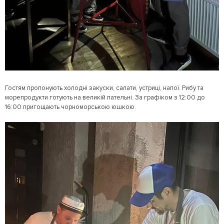
Гостям пропонують холодні закуски, салати, устриці, напої. Рибу та
морепродукти готують на великій пательні. За графіком з 12:00 до
16:00 пригощають чорноморською юшкою.