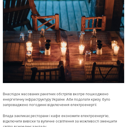
Внаслідок масованих ракетних обстрілів вкотре пошкоджено
енергетичну інфраструктуру України. Аби подолати кризу, було
запроваджено погодинні відключення електроенергії.
Влада закликає ресторани і кафе економити електроенергію,
відключити вивіски та вуличне освітлення за можливості зменшити
світло всередині закладу.