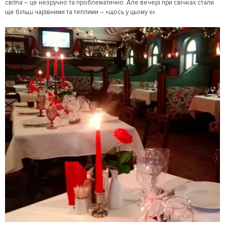
світла – це незручно та проблематично. Але вечері при свічках стали
ще більш чарівними та теплими – «щось у цьому є».