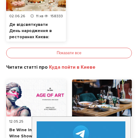
02.06.26
11
хв
158333
Де відсвяткувати
День народження в
ресторанах Києва:
ТОП локацій
Показати все
Читати статті про
Куда пойти в Киеве
12.05.25
2
хв
9822
18.04.25
5
хв
3606
Be Wine International
Нове меню в
Wine Show: Age of Art
ресторанах та кафе