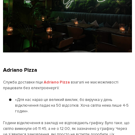
Adriano Pizza
Служба доставки піци
Adriano Pizza
взагалі не має можливості
працювати без електроенергії:
«Для нас нараз це великий виклик, бо виручка у день
відключення падає на 50 відсотків. Хоча світла нема лише 4-5
годин».
Години відключення в закладі не відповідають графіку. Було таке, що
світло вимкнули об 11:45, а не о 12:00, як зазначено у графіку. Через
це з’явилися замовлення, які просто не встигли доробити, і їх