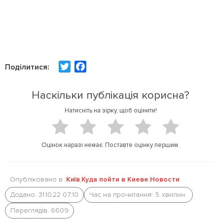
T
F
Поділитися:
w
a
i
c
Наскільки публікація корисна?
t
e
Натисніть на зірку, щоб оцінити!
t
b
e
o
r
o
Оцінок наразі немає. Поставте оцінку першим.
k
Опубліковано в :
Київ
,
Куда пойти в Киеве
,
Новости
Додано: 31.10.22 07:10
Час на прочитання:
5
хвилин
Переглядів: 6609