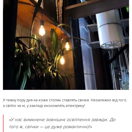
У темну пору дня на коже столик ставлять свічки. Незалежно від того,
є світло чи ні, у закладі економлять електрику!
«У нас вимкнене зовнішнє освітлення завжди. До
того ж, свічки — це дуже романтично!»