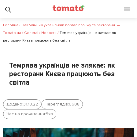
Головна
/
Найбільший український портал про їжу та ресторани. —
Tomato.ua
/
General
/
Новости
/
Темрява українців не злякає: як
ресторани Києва працюють без світла
Темрява українців не злякає: як
ресторани Києва працюють без
світла
Додано:
31.10.22
Переглядів:
6608
Час на прочитання:
5
хв