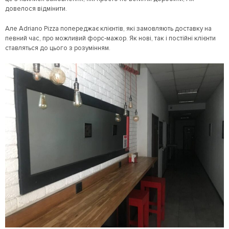
довелося відмінити.
Але Adriano Pizza попереджає клієнтів, які замовляють доставку на
певний час, про можливий форс-мажор. Як нові, так і постійні клієнти
ставляться до цього з розумінням.