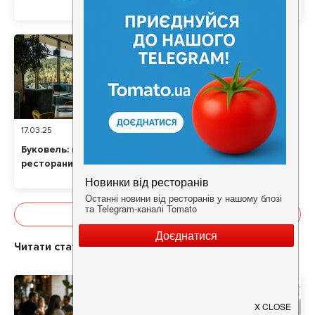
Києва: ціни та локації
17.03.25
11
хв
79348
Буковель: кращі
ресторани 2025
Показати все
Читати статті про
Новости