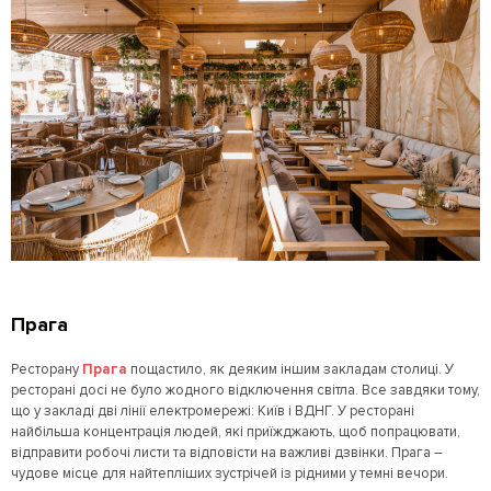
Прага
Ресторану
Прага
пощастило, як деяким іншим закладам столиці. У
ресторані досі не було жодного відключення світла. Все завдяки тому,
що у закладі дві лінії електромережі: Київ і ВДНГ. У ресторані
найбільша концентрація людей, які приїжджають, щоб попрацювати,
відправити робочі листи та відповісти на важливі дзвінки. Прага –
чудове місце для найтепліших зустрічей із рідними у темні вечори.