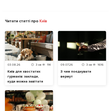
Читати статті про
Київ
03.08.26
3
хв
114
09.07.26
3
хв
1616
Київ для хвостатих
З чим поєднувати
гурманів: заклади,
вермут
куди можна завітати
разом із домашнім
улюбленцем