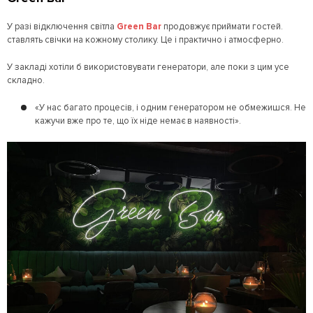
У разі відключення світла
Green Bar
продовжує приймати гостей.
ставлять свічки на кожному столику. Це і практично і атмосферно.
У закладі хотіли б використовувати генератори, але поки з цим усе
складно.
«У нас багато процесів, і одним генератором не обмежишся. Не
кажучи вже про те, що їх ніде немає в наявності».