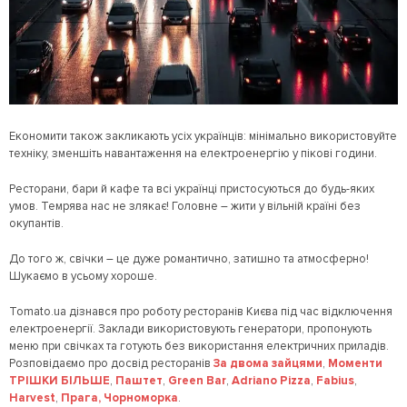
Економити також закликають усіх українців: мінімально використовуйте
техніку, зменшіть навантаження на електроенергію у пікові години.
Ресторани, бари й кафе та всі українці пристосуються до будь-яких
умов. Темрява нас не злякає! Головне – жити у вільній країні без
окупантів.
До того ж, свічки – це дуже романтично, затишно та атмосферно!
Шукаємо в усьому хороше.
Tomato.ua дізнався про роботу ресторанів Києва під час відключення
електроенергії. Заклади використовують генератори, пропонують
меню при свічках та готують без використання електричних приладів.
Розповідаємо про досвід ресторанів
За двома зайцями
,
Моменти
ТРІШКИ БІЛЬШЕ
,
Паштет
,
Green Bar
,
Adriano Pizza
,
Fabius
,
Harvest
,
Прага,
Чорноморка
.