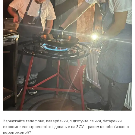
Заряджайте телефони, павербанки, підготуйте свічки, батарейки,
економте електроенерігю і донатьте на ЗСУ – разом ми обов’язково
переможемо!??