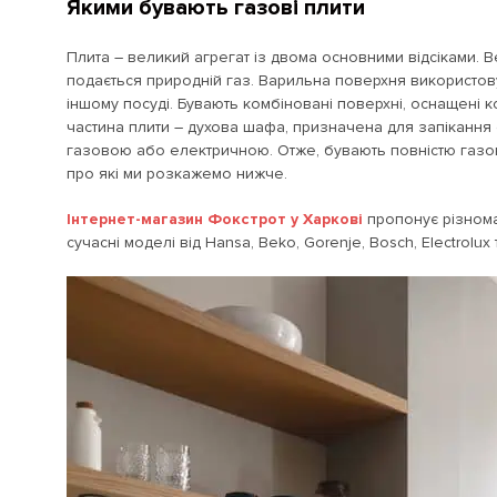
Якими бувають газові плити
Плита – великий агрегат із двома основними відсіками. В
подається природній газ. Варильна поверхня використову
іншому посуді. Бувають комбіновані поверхні, оснащені 
частина плити – духова шафа, призначена для запікання с
газовою або електричною. Отже, бувають повністю газові
про які ми розкажемо нижче.
Інтернет-магазин Фокстрот у Харкові
пропонує різноман
сучасні моделі від Hansa, Beko, Gorenje, Bosch, Electrolux