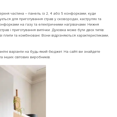
ерхня частина – панель із 2, 4 або 5 конфорками, куди
ється для приготування страв у сковородах, каструлях та
конфорками на газу та електричними нагрівачами. Нижня
трав і приготування випічки. Духовка може бути двох типів:
 плити та комбіновані. Вони відрізняються характеристиками,
ітні варіанти на будь-який бюджет. На сайті ви знайдете
 та інших світових виробників.