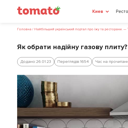
Рест
Киев
Головна
/
Найбільший український портал про їжу та ресторани. —
Як обрати надійну газову плиту?
Додано:
26.01.23
Переглядів:
1654
Час на прочитанн