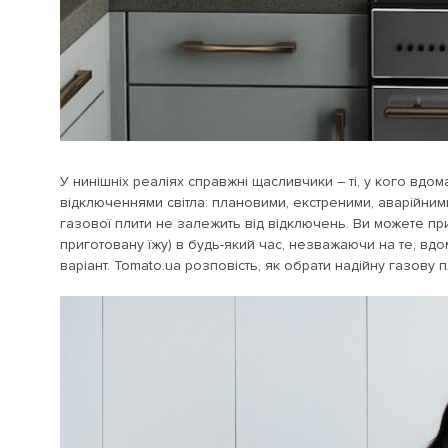
У нинішніх реаліях справжні щасливчики – ті, у кого вдом
відключеннями світла: плановими, екстреними, аварійним
газової плити не залежить від відключень. Ви можете при
приготовану їжу) в будь-який час, незважаючи на те, вдо
варіант. Tomato.ua розповість, як обрати надійну газову п