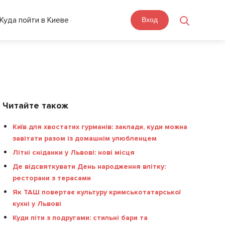
Куда пойти в Киеве
Вход
Читайте також
Київ для хвостатих гурманів: заклади, куди можна
завітати разом із домашнім улюбленцем
Літні сніданки у Львові: нові місця
Де відсвяткувати День народження влітку:
ресторани з терасами
Як ТАШ повертає культуру кримськотатарської
кухні у Львові
Куди піти з подругами: стильні бари та