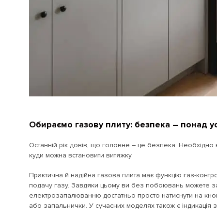
Обираємо газову плиту: безпека – понад ус
Останній рік довів, що головне – це безпека. Необхідно 
куди можна встановити витяжку.
Практична й надійна газова плита має функцію газ-контр
подачу газу. Завдяки цьому ви без побоювань можете за
електрозапалюванню достатньо просто натиснути на кноп
або запальнички. У сучасних моделях також є індикація 