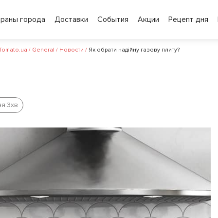
ораны города
Доставки
События
Акции
Рецепт дня
 Tomato.ua
/
General
/
Новости
/
Як обрати надійну газову плиту?
я:
3
хв