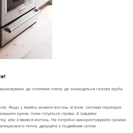
е!
враховувати, де стоятиме плита, де знаходиться газова труба,
олю. Якщо у якийсь момент вогонь згасне, система перекриє
лишити кухню, поки готується страва. А завдяки
ку, аби з’явився вогонь. Не потрібно використовувати сірники
залишкового тепла, дверцята з подвійним склом.