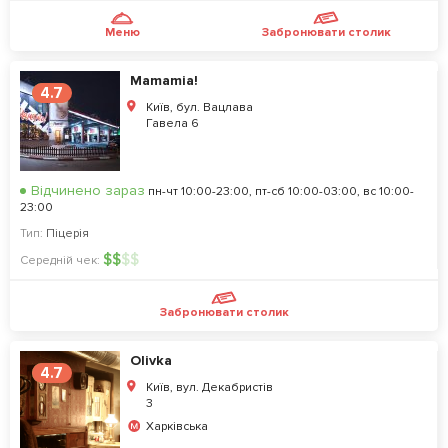
Меню
Забронювати столик
Mamamia!
4.7
Київ, бул. Вацлава
Гавела 6
Відчинено зараз
пн-чт 10:00-23:00, пт-сб 10:00-03:00, вс 10:00-
23:00
Тип:
Піцерія
$
$
$
$
Середній чек:
Забронювати столик
Olivka
4.7
Київ, вул. Декабристів
3
Харківська