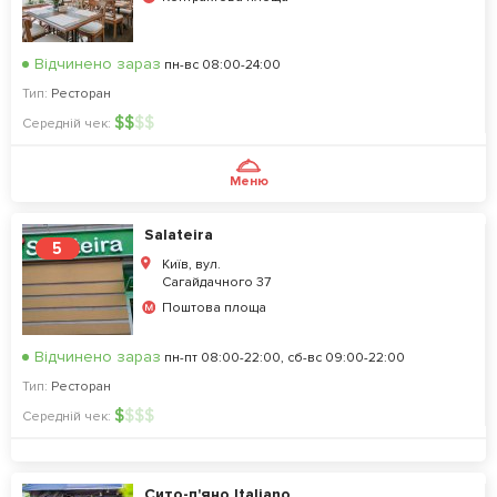
Відчинено зараз
пн-вс 08:00-24:00
Тип:
Ресторан
$
$
$
$
Середній чек:
Меню
Salateira
5
Київ, вул.
Сагайдачного 37
Поштова площа
Відчинено зараз
пн-пт 08:00-22:00, сб-вс 09:00-22:00
Тип:
Ресторан
$
$
$
$
Середній чек:
Сито-п'яно Italiano