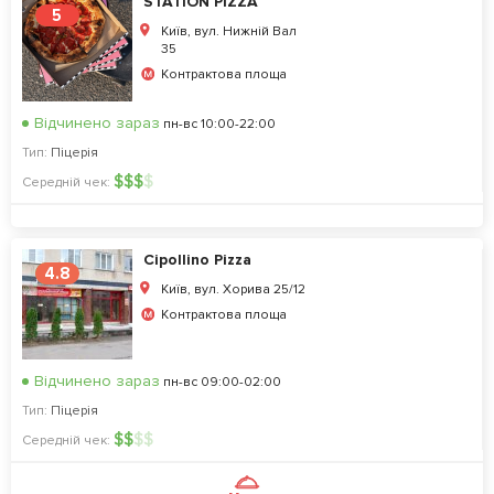
STATION PIZZA
5
Київ, вул. Нижній Вал
35
Контрактова площа
Відчинено зараз
пн-вс 10:00-22:00
Тип:
Піцерія
$
$
$
$
Середній чек:
Cipollino Pizza
4.8
Київ, вул. Хорива 25/12
Контрактова площа
Відчинено зараз
пн-вс 09:00-02:00
Тип:
Піцерія
$
$
$
$
Середній чек: