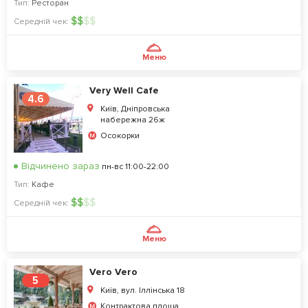
Тип:
Ресторан
$
$
$
$
Середній чек:
Меню
Very Well Cafe
4.6
Київ, Дніпровська
набережна 26ж
Осокорки
Відчинено зараз
пн-вс 11:00-22:00
Тип:
Кафе
$
$
$
$
Середній чек:
Меню
Vero Vero
5
Київ, вул. Іллінська 18
Контрактова площа