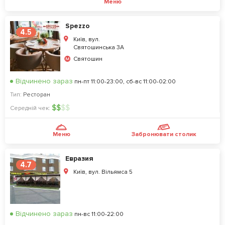
Меню
Spezzo
4.5
Київ, вул.
Святошинська 3А
Святошин
Відчинено зараз
пн-пт 11:00-23:00, сб-вс 11:00-02:00
Тип:
Ресторан
$
$
$
$
Середній чек:
Меню
Забронювати столик
Евразия
4.7
Київ, вул. Вільямса 5
Відчинено зараз
пн-вс 11:00-22:00