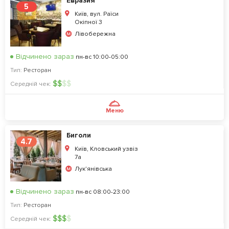
Евразия
5
Київ, вул. Раїси
Окіпної 3
Лівобережна
Відчинено зараз
пн-вс 10:00-05:00
Тип:
Ресторан
$
$
$
$
Середній чек:
Меню
Биголи
4.7
Київ, Кловський узвіз
7а
Лук'янівська
Відчинено зараз
пн-вс 08:00-23:00
Тип:
Ресторан
$
$
$
$
Середній чек: