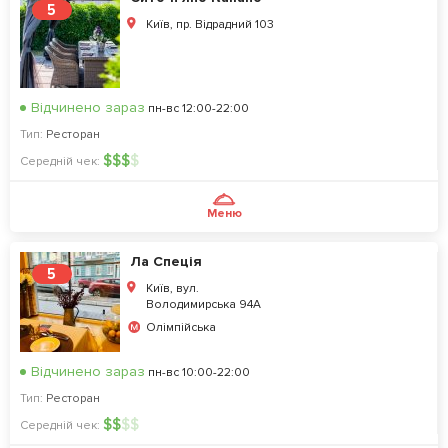
5
Київ, пр. Відрадний 103
Відчинено зараз
пн-вс 12:00-22:00
Тип:
Ресторан
$
$
$
$
Середній чек:
Меню
Ла Спеція
5
Київ, вул.
Володимирська 94А
Олімпійська
Відчинено зараз
пн-вс 10:00-22:00
Тип:
Ресторан
$
$
$
$
Середній чек: