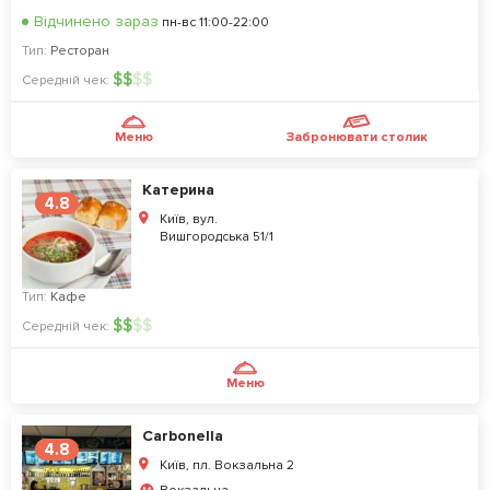
Відчинено зараз
пн-вс 11:00-22:00
Тип:
Ресторан
$
$
$
$
Середній чек:
Меню
Забронювати столик
Катерина
4.8
Київ, вул.
Вишгородська 51/1
Тип:
Кафе
$
$
$
$
Середній чек:
Меню
Carbonella
4.8
Київ, пл. Вокзальна 2