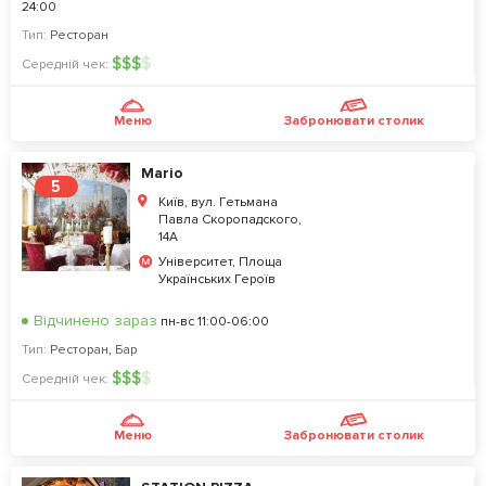
24:00
Тип:
Ресторан
$
$
$
$
Середній чек:
Меню
Забронювати столик
Mario
5
Київ, вул. Гетьмана
Павла Скоропадского,
14А
Університет, Площа
Українських Героїв
Відчинено зараз
пн-вс 11:00-06:00
Тип:
Ресторан
,
Бар
$
$
$
$
Середній чек:
Меню
Забронювати столик