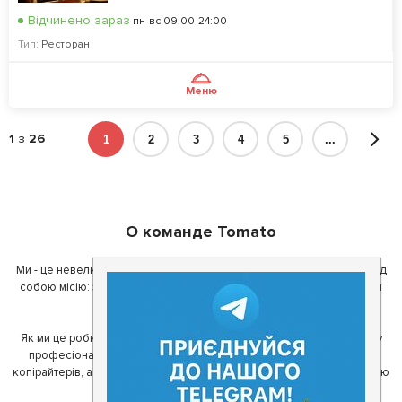
Відчинено зараз
пн-вс 09:00-24:00
Тип:
Ресторан
Меню
1
з
26
1
2
3
4
5
...
О команде Tomato
Ми - це невелика команда ентузіастів з України. Ми поставили перед
собою місію: зробити так, щоб де б в Україні ви не знаходилися, ви
завжди могли смачно поїсти.
Як ми це робимо? Для початку, ми зібрали приголомшливу команду
професіоналів - фахівців з дизайну, програмування, маркетингу,
копірайтерів, а за сумісництвом - любителів гарної їжі. З їх допомогою
ми створили Томато.