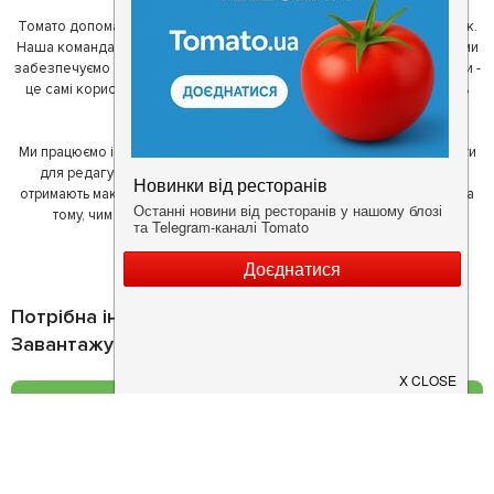
Томато допомагає своїм користувачам знайти цікаві місця неподалік.
Наша команда регулярно зв'язується з ресторанами - таким чином ми
забезпечуємо актуальність інформації. Друга частина нашої команди -
це самі користувачі, які діляться своїми враженнями і допомагають
один одному у виборі кращих місць.
Ми працюємо і з ресторанами. Для них ми надаємо зручні інструменти
для редагування інформації про себе - в результаті відвідувачі
отримають максимум інформації, а ресторан зможе зосередитися на
тому, чим він любить займатися більше всього - смачній їжі.
Потрібна інформація про заклад?
Завантажуйте додаток!
Завантажте у
App Store
Доступно у
Google Play