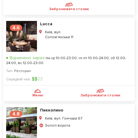
Забронювати столик
Lucca
4.6
Київ, вул.
Солом'янська 11
Відчинено зараз
пн-ср 10:00-23:00, чт-пт 10:00-24:00, сб 12:00-
24:00, вс 12:00-23:00
Тип:
Ресторан
$
$
$
$
Середній чек:
Меню
Забронювати столик
Пикколино
4.8
Київ, вул. Гончара 67
Золоті ворота