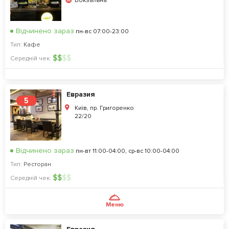
Вокзальна
Відчинено зараз
пн-вс 07:00-23:00
Тип:
Кафе
$
$
$
$
Середній чек:
Евразия
5
Київ, пр. Григоренко
22/20
Відчинено зараз
пн-вт 11:00-04:00, ср-вс 10:00-04:00
Тип:
Ресторан
$
$
$
$
Середній чек:
Меню