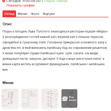
Сегодня
:
11:00-06:00
Открыт сейчас
Показать график
Залишити відгук
У закладки
Огляд
Меню
Фото
Відгуки
Опис
Поруч з площею Льва Толстого знаходиться ресторан-піцерія «Маріо».
У розпорядженні гостей нижній зал і верхній зал з літньою терасою,
оформлені в сучасному стилі. Головною прикрасою основного залу є
дров'яна піч, в якій випікають італійську піцу за старовинним рецептом.
У меню популярні страви італійської кухні: супи, салати, сім видів
домашньої пасти, закуски, десерти. У барі є міцні алкогольні напої, а
винна карта містить асортимент французьких, італійських і чилійських
вин.
Меню
Все
меню