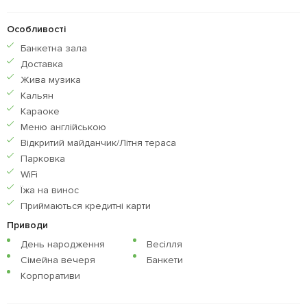
Особливості
Банкетна зала
Доставка
Жива музика
Кальян
Караоке
Меню англiйською
Відкритий майданчик/Літня тераса
Парковка
WiFi
Їжа на винос
Приймаються кредитнi карти
Приводи
День народження
Весілля
Сімейна вечеря
Банкети
Корпоративи