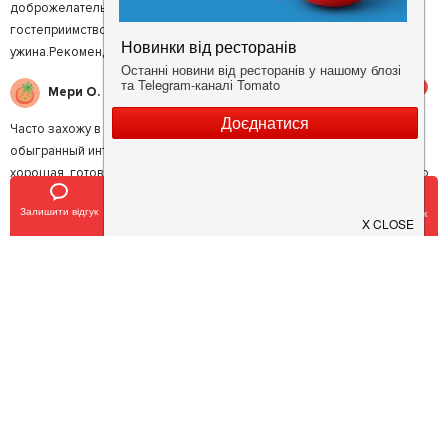
доброжелательны и предупредительны, подкупают теплотой и
гостеприимством.Не сомневайтесь, выбирая этот ресторан для
ужина.Рекомендую!
5
Мери О.
Часто захожу в этот ресторан. Приятная атмосфера. Интересно
обыгранный интерьер,видно, что все здесь сделано с душой. Кухня
хорошая, готовят вкусно. Люблю равиоли с морским чертом и только
из-за них готов сюда возвращаться. Персонал приветливый,
Залишити відгук
Позвонить
У закладки
Забронировать столик
вежливый.
5
Татьяна О.
Ресторан работает в Киеве очень много лет, однако я попала туда
только недавно - один из моих коллег праздновал там свой день
рождения. давно я не получала такое удовольствие от еды - все,что
подавали, было умопомрачительно вкусно. В ресторане есть и общий
зал, и отдельный небольшой зал с отдельным входом для закрытых
банкетов. Персонал доброжелательный и деликатный. Рекомендую
5
Света М.