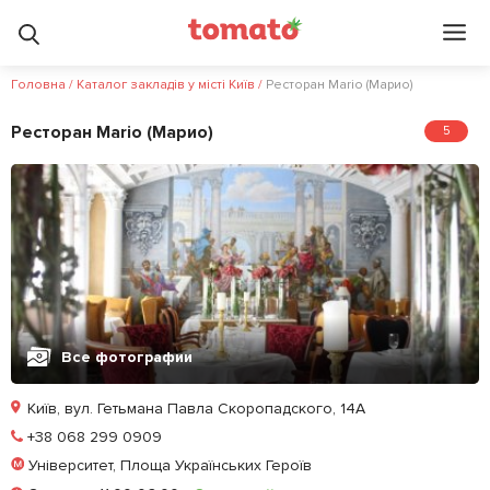
Головна
/
Каталог закладів у місті Київ
/
Ресторан Mario (Марио)
Ресторан Mario (Марио)
5
Все фотографии
Київ, вул. Гетьмана Павла Скоропадского, 14А
Позвонить
+38 068 299 0909
Університет, Площа Українських Героїв
Забронировать столик