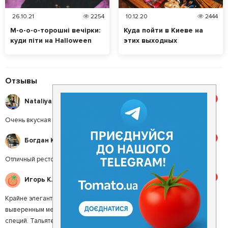
26.10.21
2254
10.12.20
2444
М-о-о-о-торошні вечірки:
Куда пойти в Киеве на
куди піти на Halloween
этих выходных
2021 у Києві
Отзывы
5
Nataliya Z.
Очень вкусная кухня и доступные цены
5
Богдан К.
Отличный ресторан, волшебные блюда.
5
Игорь К.
Крайне элегантное заведением с безупречным обслуживанием и
выверенным меню.Рыба превосходна: сочная, с тонким привкусом
специй. Тальятелле также безупречно. Работники ресторана крайне