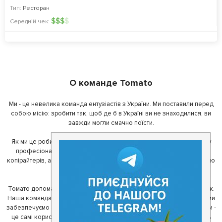
Тип:
Ресторан
$
$
$
$
Середній чек:
О команде Tomato
Ми - це невелика команда ентузіастів з України. Ми поставили перед
собою місію: зробити так, щоб де б в Україні ви не знаходилися, ви
завжди могли смачно поїсти.
Як ми це робимо? Для початку, ми зібрали приголомшливу команду
професіоналів - фахівців з дизайну, програмування, маркетингу,
копірайтерів, а за сумісництвом - любителів гарної їжі. З їх допомогою
ми створили Томато.
Томато допомагає своїм користувачам знайти цікаві місця неподалік.
Наша команда регулярно зв'язується з ресторанами - таким чином ми
забезпечуємо актуальність інформації. Друга частина нашої команди -
це самі користувачі, які діляться своїми враженнями і допомагають