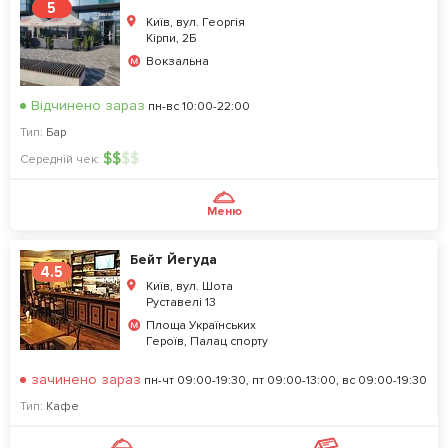
5
Київ, вул. Георгія
Кірпи, 2Б
Вокзальна
Відчинено зараз
пн-вс 10:00-22:00
Тип:
Бар
$
$
$
$
Середній чек:
Меню
Бейт Йегуда
4.5
Київ, вул. Шота
Руставелі 13
Площа Українських
Героїв, Палац спорту
зачинено зараз
пн-чт 09:00-19:30, пт 09:00-13:00, вс 09:00-19:30
Тип:
Кафе