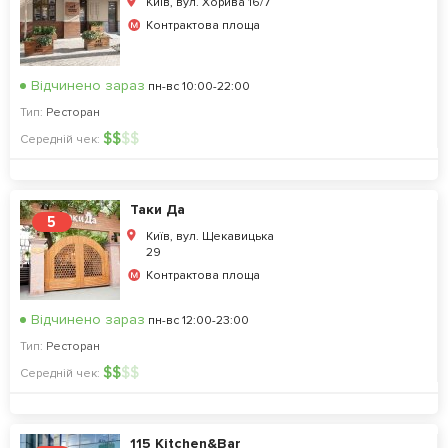
Київ, вул. Хорива 16/7
Контрактова площа
Відчинено зараз
пн-вс 10:00-22:00
Тип:
Ресторан
$
$
$
$
Середній чек:
Таки Да
5
Київ, вул. Щекавицька
29
Контрактова площа
Відчинено зараз
пн-вс 12:00-23:00
Тип:
Ресторан
$
$
$
$
Середній чек:
115 Kitchen&Bar