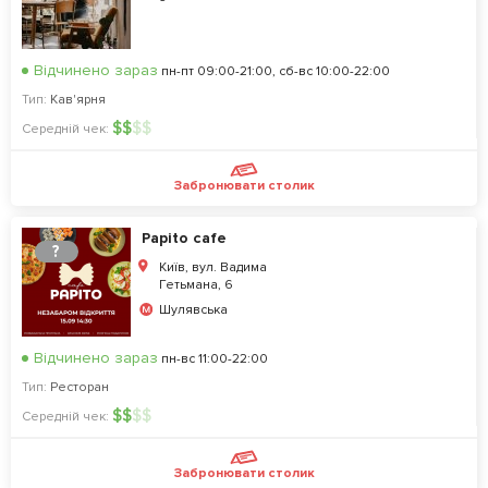
Відчинено зараз
пн-пт 09:00-21:00, сб-вс 10:00-22:00
Тип:
Кав'ярня
$
$
$
$
Середній чек:
Забронювати столик
Papito cafe
?
Київ, вул. Вадима
Гетьмана, 6
Шулявська
Відчинено зараз
пн-вс 11:00-22:00
Тип:
Ресторан
$
$
$
$
Середній чек:
Забронювати столик