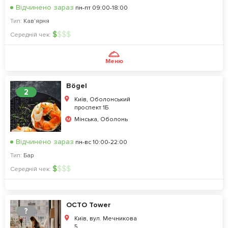
Відчинено зараз
пн-пт 09:00-18:00
Тип:
Кав'ярня
$
$
$
$
Середній чек:
Меню
Bögel
2
Київ, Оболонський
проспект 1Б
Мінська, Оболонь
Відчинено зараз
пн-вс 10:00-22:00
Тип:
Бар
$
$
$
$
Середній чек:
OCTO Tower
?
Київ, вул. Мечникова
5