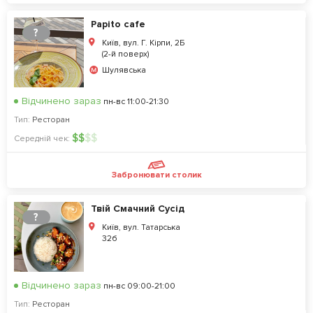
Papito cafe
?
Київ, вул. Г. Кірпи, 2Б
(2-й поверх)
Шулявська
Відчинено зараз
пн-вс 11:00-21:30
Тип:
Ресторан
$
$
$
$
Середній чек:
Забронювати столик
Твій Смачний Сусід
?
Київ, вул. Татарська
32б
Відчинено зараз
пн-вс 09:00-21:00
Тип:
Ресторан