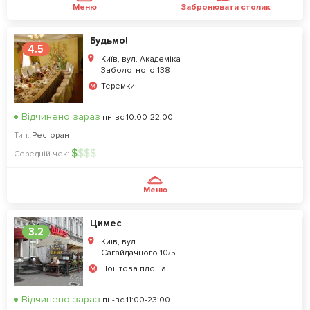
Меню
Забронювати столик
Будьмо!
4.5
Київ, вул. Академіка
Заболотного 138
Теремки
Відчинено зараз
пн-вс 10:00-22:00
Тип:
Ресторан
$
$
$
$
Середній чек:
Меню
Цимес
3.2
Київ, вул.
Сагайдачного 10/5
Поштова площа
Відчинено зараз
пн-вс 11:00-23:00