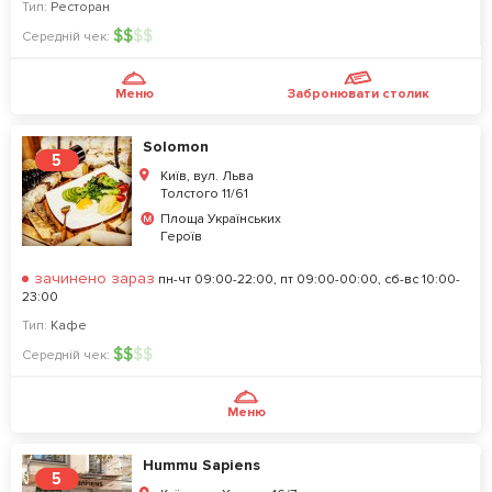
Тип:
Ресторан
$
$
$
$
Середній чек:
Меню
Забронювати столик
Solomon
5
Київ, вул. Льва
Толстого 11/61
Площа Українських
Героїв
зачинено зараз
пн-чт 09:00-22:00, пт 09:00-00:00, сб-вс 10:00-
23:00
Тип:
Кафе
$
$
$
$
Середній чек:
Меню
Hummu Sapiens
5