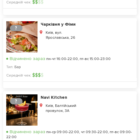
$
$
$
$
Середній чек:
Чарківня у Фіми
?
Київ, вул.
Ярославська, 26
Відчинено зараз
пн-чт 16:00-22:00, пт-вс 15:00-23:00
Тип:
Бар
$
$
$
$
Середній чек:
Navi Kitchen
?
Київ, Балтійський
провулок, 3А
Відчинено зараз
пн-ср 09:00-22:00, чт 09:30-22:00, пт-вс 09:00-
22:00