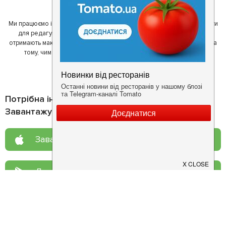
один одному у виборі кращих місць.
Ми працюємо і з ресторанами. Для них ми надаємо зручні інструменти
для редагування інформації про себе - в результаті відвідувачі
отримають максимум інформації, а ресторан зможе зосередитися на
тому, чим він любить займатися більше всього - смачній їжі.
Потрібна інформація про заклад?
Завантажуйте додаток!
Завантажте у
App Store
Доступно у
Google Play