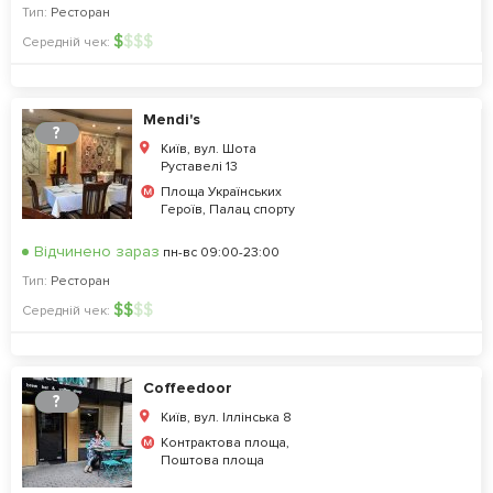
Тип:
Ресторан
$
$
$
$
Середній чек:
Mendi's
?
Київ, вул. Шота
Руставелі 13
Площа Українських
Героїв, Палац спорту
Відчинено зараз
пн-вс 09:00-23:00
Тип:
Ресторан
$
$
$
$
Середній чек:
Coffeedoor
?
Київ, вул. Іллінська 8
Контрактова площа,
Поштова площа