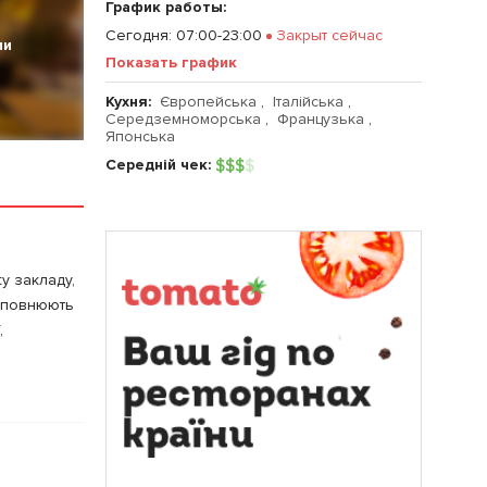
График работы:
Сегодня
:
07:00-23:00
Закрыт сейчас
ии
Показать график
Кухня:
Європейська
,
Італійська
,
Середземноморська
,
Французька
,
Японська
Середній чек:
$
$
$
$
y закладу,
доповнюють
,