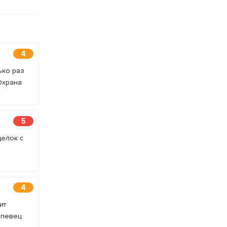
4
ько раз
Охрана
5
делок с
4
ит
 певец.