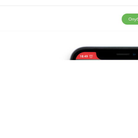
Опуб
д?
но у
 Play