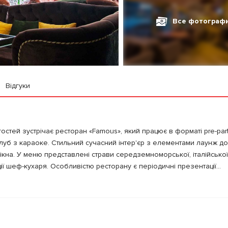
Все фотограф
Відгуки
остей зустрічає ресторан «Famous», який працює в форматі pre-part
й клуб з караоке. Стильний сучасний інтер'єр з елементами лаунж 
вікна. У меню представлені страви середземноморської, італійської
ії шеф-кухаря. Особливістю ресторану є періодичні презентації...