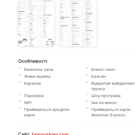
Особливості
Банкетна зала
Бiзнес-ланч
Жива музика
Кальян
Караоке
Відкритий майданчик/
тераса
Парковка
Шоу-програма
WiFi
Їжа на винос
Приймаються кредитнi
Приймаються карти
карти
American Express
Сайт:
famouskiev.com