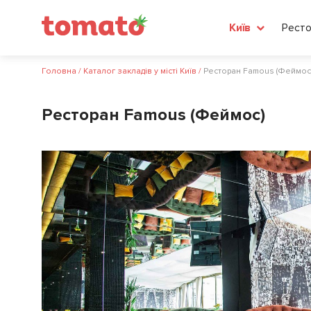
Ресто
Київ
Головна
/
Каталог закладів у місті Київ
/
Ресторан Famous (Феймос
Ресторан Famous (Феймос)