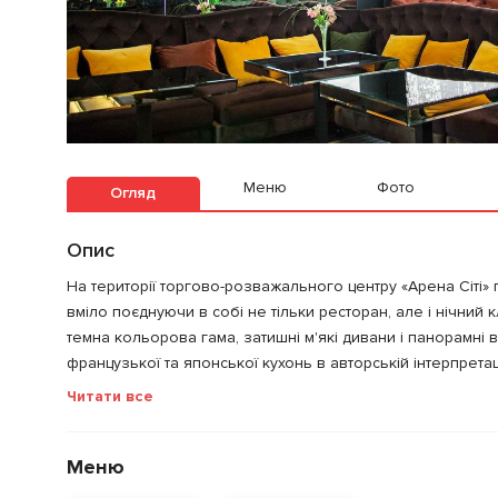
Меню
Фото
Огляд
Опис
На території торгово-розважального центру «Арена Сіті» г
вміло поєднуючи в собі не тільки ресторан, але і нічни
темна кольорова гама, затишні м'які дивани і панорамні 
французької та японської кухонь в авторській інтерпретац
Читати все
Меню