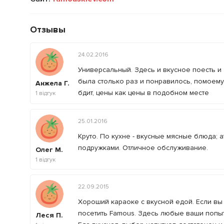
Отзывы
24.02.2016
Универсальный. Здесь и вкусное поесть и 
была столько раз и понравилось, помоему
Анжела Г.
бдит, цены как цены в подобном месте
1
відгук
25.01.2016
Круто. По кухне - вкусные мясные блюда; 
подружками. Отличное обслуживание.
Олег М.
1
відгук
22.09.2015
Хороший караоке с вкусной едой. Если вы 
посетить Famous. Здесь любые ваши попытк
Леся П.