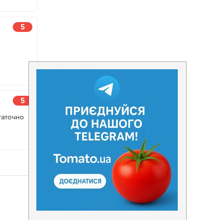
5
я
5
таточно