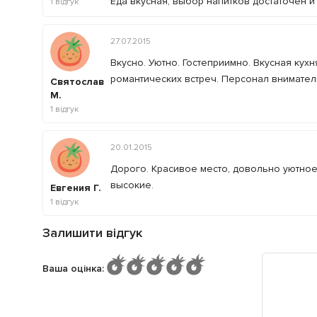
Еда вкусная, выбор напитков достаточен и
1
відгук
27.07.2015
Вкусно. Уютно. Гостеприимно. Вкусная кух
романтических встреч. Персонал внимате
Святослав
М.
1
відгук
20.01.2015
Дорого. Красивое место, довольно уютное
высокие.
Евгения Г.
1
відгук
Залишити відгук
Ваша оцінка
: