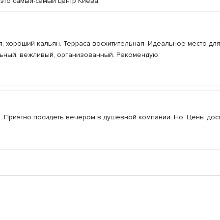
 это самый-самый центр Киева
ня, хороший кальян. Терраса восхитительная. Идеальное место дл
льный, вежливый, организованный. Рекомендую.
. Приятно посидеть вечером в душевной компании. Но. Цены дос