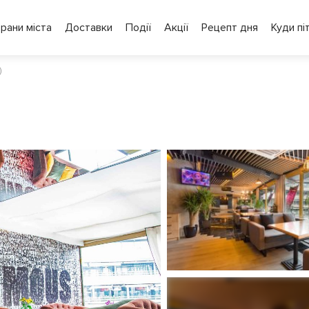
рани міста
Доставки
Події
Акції
Рецепт дня
Куди пі
)