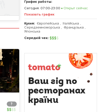
График работы:
Сегодня
:
07:00-23:00
Открыт сейчас
Показать график
Кухня:
Європейська
,
Італійська
,
Середземноморська
,
Французька
,
Японська
Середній чек:
$
$
$
$
?
$
$
$
$