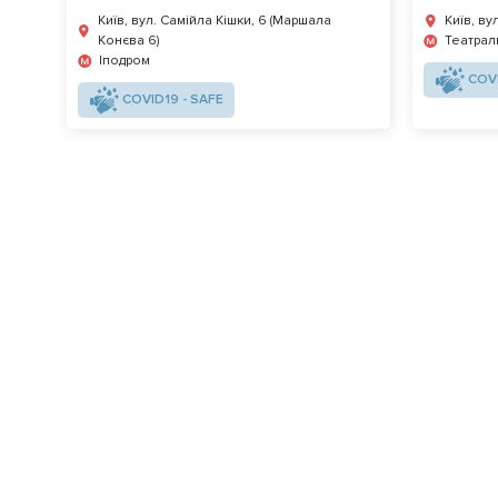
Київ, вул. Самійла Кішки, 6 (Маршала
Київ, ву
Конєва 6)
Театрал
Іподром
COVI
COVID19 - SAFE