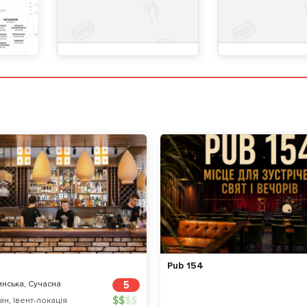
Pub 154
нська, Сучасна
5
$
$
$
$
ан
,
Івент-локація