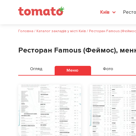
Ресто
Київ
Головна
/
Каталог закладів у місті Київ
/
Ресторан Famous (Феймос
Ресторан Famous (Феймос), мен
Огляд
Фото
Меню