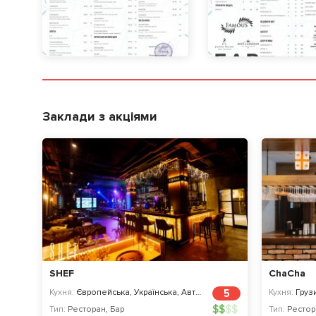
Заклади з акціями
SHEF
ChaCha
Кухня:
Європейська, Українська, Авторська
5
Кухня:
Грузи
$
$
$
$
Тип:
Ресторан
,
Бар
Тип:
Рестор