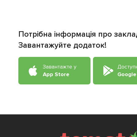
Потрібна інформація про закла
Завантажуйте додаток!
Завантажте у
Доступ
App Store
Google