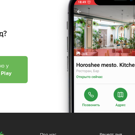
д?
но у
 Play
Про нас
Рецепт дня