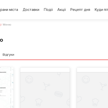
рани міста
Доставки
Події
Акції
Рецепт дня
Куди пі
)
/
Меню
ю
Відгуки