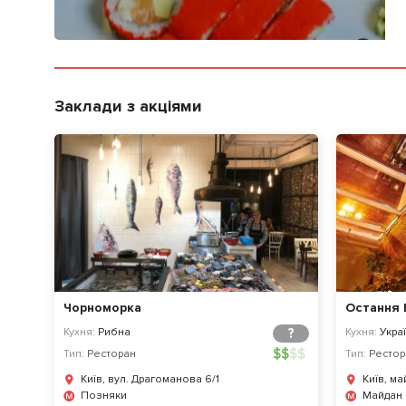
Заклади з акціями
Чорноморка
Остання 
Кухня:
Рибна
?
Кухня:
Украї
$
$
$
$
Тип:
Ресторан
Тип:
Рестор
Київ, вул. Драгоманова 6/1
Київ, м
Позняки
Майдан