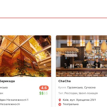
Барикада
ChaCha
нська
4.6
Кухня:
Грузинська, Сучасна
$
$
$
$
ан
Тип:
Ресторан
,
Івент-локація
айдан Незалежності 1
Київ, вул. Хрещатик 29/1
 Незалежності
Театральна