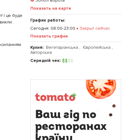
Золоті ворота
Показать на карте
! І це буде
График работы:
викли .
Сегодня
:
08:00-23:00
Закрыт сейчас
Показать график
посиланням
Кухня:
Вегетаріанська
,
Європейська
,
Авторська
Середній чек:
$
$
$
$