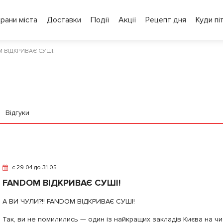
рани міста
Доставки
Події
Акції
Рецепт дня
Куди пі
 ВІДКРИВАЄ СУШІ!
Відгуки
c 29.04 до 31.05
FANDOM ВІДКРИВАЄ СУШІ!
А ВИ ЧУЛИ?!! FANDOM ВІДКРИВАЄ СУШІ!
Так, ви не помилились — один із найкращих закладів Києва на чи