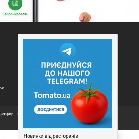
Додати заклад
Конфіденційність
Умови
ок
конфіденційності.