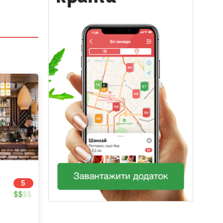
5
$
$
$
$