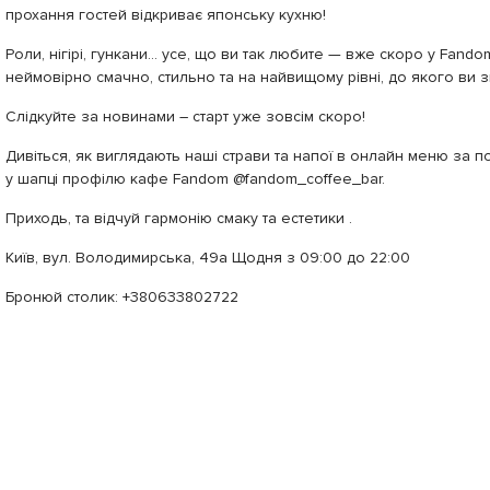
прохання гостей відкриває японську кухню!
Роли, нігірі, гункани… усе, що ви так любите — вже скоро у Fandom
неймовірно смачно, стильно та на найвищому рівні, до якого ви з
Слідкуйте за новинами – старт уже зовсім скоро!
Дивіться, як виглядають наші страви та напої в онлайн меню за 
у шапці профілю кафе Fandom @fandom_coffee_bar.
Приходь, та відчуй гармонію смаку та естетики .
Київ, вул. Володимирська, 49а Щодня з 09:00 до 22:00
Бронюй столик: +380633802722