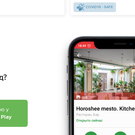
COVID19 - SAFE
д?
но у
 Play