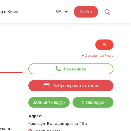
ти в Києві
UA
Увійти
5
Закрыт сейчас
Позвонить
Забронировать столик
Залишити відгук
У закладки
Адрес:
Київ, вул. Володимирська 49а
сленні