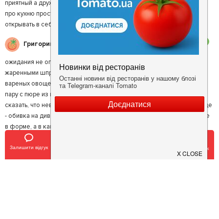
приятный а дружелюбный, с которым всегда есть что обсудить. Ну а
про кухню просто ничего писать не буду - стоит пробовать, все и
открывать в себе каждый раз новые предпочтения.
3
Григорий Ц.
ожидания не оправдались. Еда была обыкновенная. Винегрет с
жаренными шпротами - не стоит заказывать, невнятное совмещение
вареных овощей смазанных неизвестным маслом. Рыба конгрио на
пару с пюре из цветной капусты прошла как-то незаметно, не могу
сказать, что невкусно, но и вкусно не было. Порции маленькие. И еще
- обивка на диванчиках грязная, в пятнах. На кухне работают люди не
в форме, а в какой-то своей неопрятной одежде. Мне не
понравилось.
Залишити відгук
Позвонить
У закладки
Забронировать столик
4
Полина Х.
А зайдите ка выпить клубничной настоечки. И отведать закусок.
Настроение гарантировано! Десерты и чаи хороши. Основные блюда
отведаю в следующий раз. Место интересное - привлекло!
5
Максим Ц.