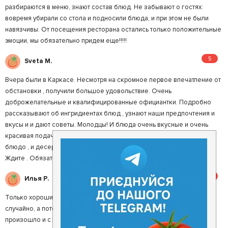
разбираются в меню, знают состав блюд. Не забывают о гостях:
вовремя убирали со стола и подносили блюда, и при этом не были
навязчивы. От посещения ресторана остались только положительные
эмоции, мы обязательно придем еще!!!!!
5
Sveta M.
Вчера были в Каркасе. Несмотря на скромное первое впечатление от
обстановки , получили большое удовольствие. Очень
доброжелательные и квалифицированные официантки. Подробно
рассказывают об ингридиентах блюд , узнают наши предпочтения и
вкусы и и дают советы. Молодцы! И блюда очень вкусные и очень
красивая подача. Понравилось абсолютно все. И салат , и основное
блюдо , и десерт. Большое спасибо. Хочется снова прийти к вам.
Ждите . Обязательно прийдем.
5
Илья Р.
Только хорошие впечатления. Вот так бывает что зайдешь, как бы
случайно, а потом возвращаешься сюда снова и снова. Так
произошло и с КАРКАСом. Приятный персонал, даже не просто