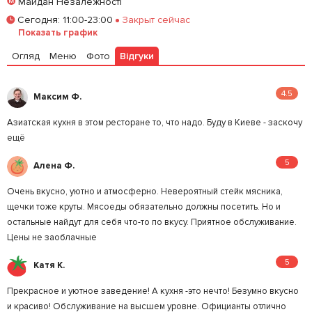
Майдан Незалежності
Забронировать столик
Сегодня
:
11:00-23:00
Закрыт сейчас
Показать график
Залишити відгук
У закладки
Огляд
Меню
Фото
Відгуки
4.5
Максим Ф.
Азиатская кухня в этом ресторане то, что надо. Буду в Киеве - заскочу
ещё
5
Алена Ф.
Очень вкусно, уютно и атмосферно. Невероятный стейк мясника,
щечки тоже круты. Мясоеды обязательно должны посетить. Но и
остальные найдут для себя что-то по вкусу. Приятное обслуживание.
Цены не заоблачные
5
Катя К.
Прекрасное и уютное заведение! А кухня -это нечто! Безумно вкусно
и красиво! Обслуживание на высшем уровне. Официанты отлично