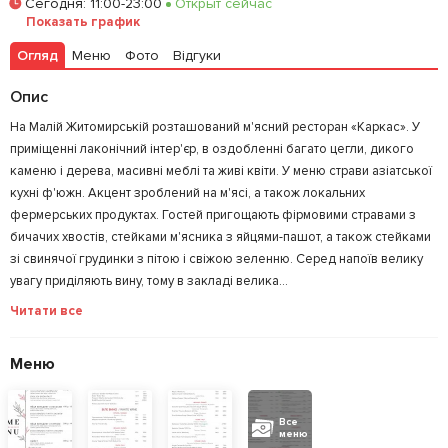
Сегодня
:
11:00-23:00
Открыт сейчас
Показать график
Залишити відгук
У закладки
Огляд
Меню
Фото
Відгуки
Опис
На Малій Житомирській розташований м'ясний ресторан «Каркас». У
приміщенні лаконічний інтер'єр, в оздобленні багато цегли, дикого
каменю і дерева, масивні меблі та живі квіти. У меню страви азіатської
кухні ф'южн. Акцент зроблений на м'ясі, а також локальних
фермерських продуктах. Гостей пригощають фірмовими стравами з
бичачих хвостів, стейками м'ясника з яйцями-пашот, а також стейками
зі свинячої грудинки з пітою і свіжою зеленню. Серед напоїв велику
увагу приділяють вину, тому в закладі велика...
Читати все
Меню
Все
меню