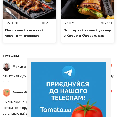
25.05.18
2556
23.02.18
2370
Последний весенний
Последний зимний уикенд
уикенд — длинные
в Киеве и Одессе: как
выходные в Киеве и
провести его вкусно
Одессе
Отзывы
4.5
Максим Ф.
Азиатская кухня в этом ресторане то, что надо. Буду в Киеве - заскочу
ещё
5
Алена Ф.
Очень вкусно, уютно и атмосферно. Невероятный стейк мясника,
щечки тоже круты. Мясоеды обязательно должны посетить. Но и
остальные найдут для себя что-то по вкусу. Приятное обслуживание.