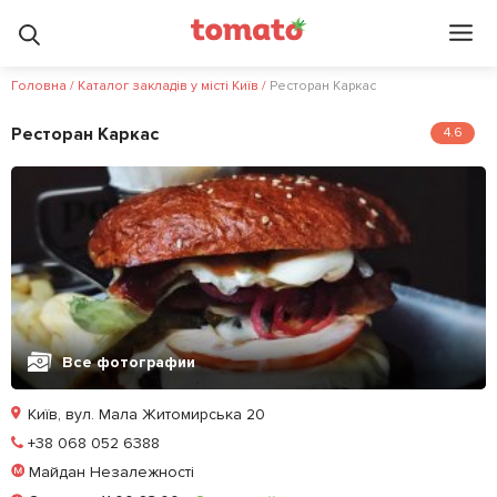
Головна
/
Каталог закладів у місті Київ
/
Ресторан Каркас
Ресторан Каркас
4.6
Все фотографии
Київ, вул. Мала Житомирська 20
Позвонить
+38 068 052 6388
Майдан Незалежності
Забронировать столик