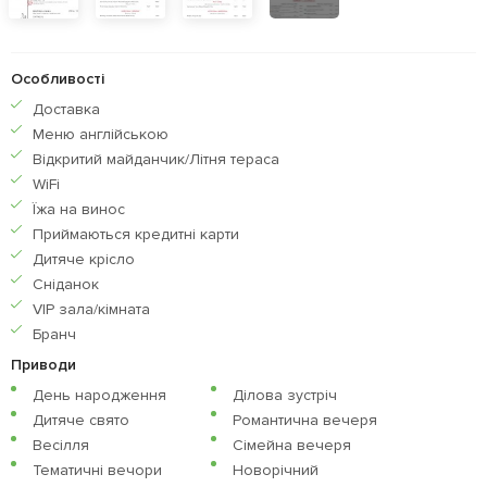
Особливості
Доставка
Меню англiйською
Відкритий майданчик/Літня тераса
WiFi
Їжа на винос
Приймаються кредитнi карти
Дитяче крісло
Сніданок
VIP зала/кімната
Бранч
Приводи
День народження
Ділова зустріч
Дитяче свято
Романтична вечеря
Весілля
Сімейна вечеря
Тематичні вечори
Новорічний