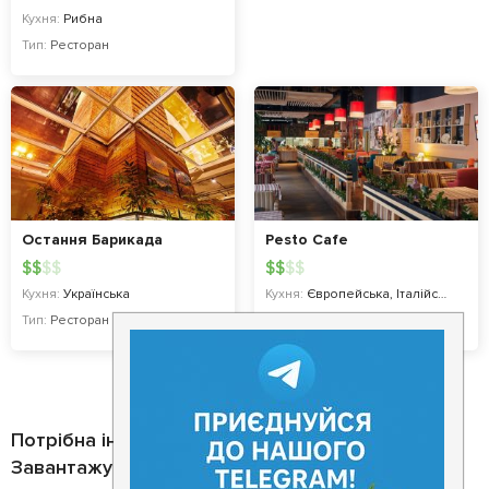
Кухня:
Рибна
Тип:
Ресторан
Остання Барикада
Pesto Cafe
$
$
$
$
$
$
$
$
Кухня:
Українська
Кухня:
Європейська, Італійська
Тип:
Ресторан
Тип:
Ресторан
Потрібна інформація про заклад?
Завантажуйте додаток!