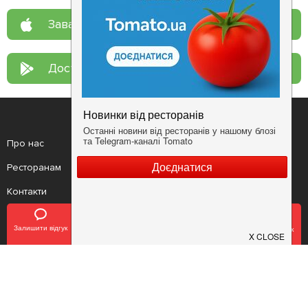
Завантажте у
App Store
Доступно у
Google Play
Про нас
Рецепт дня
Ресторанам
Новини
Контакти
Анонси
Куди піти
Здоров'я
Залишити відгук
Позвонить
У закладки
Забронировать столик
Лайфхак
Мобільний додаток
Конфіденційність
Умови
Додати заклад