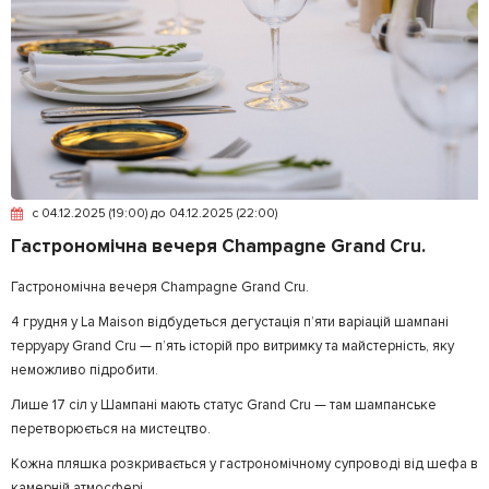
c 04.12.2025 (19:00) до 04.12.2025 (22:00)
Гастрономічна вечеря Champagne Grand Cru.
Гастрономічна вечеря Champagne Grand Cru.
4 грудня у La Maison відбудеться дегустація п’яти варіацій шампані
терруару Grand Cru — п’ять історій про витримку та майстерність, яку
неможливо підробити.
Лише 17 сіл у Шампані мають статус Grand Cru — там шампанське
перетворюється на мистецтво.
Кожна пляшка розкривається у гастрономічному супроводі від шефа в
камерній атмосфері.