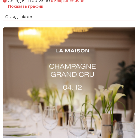
Сегодня
:
11:00-23:00
Закрыт сейчас
Забронировать столик
Показать график
Огляд
Фото
Залишити відгук
У закладки