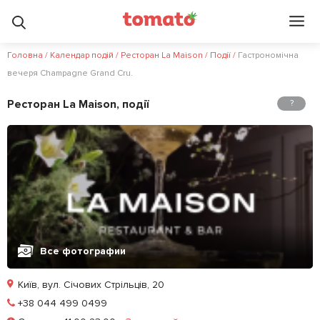
4.6
3.4
?
Головна
/
Календар подій
/
Ресторан La Maison
/
Події
/
Гастрономічна
вечеря Champagne Grand Cru.
Ресторан La Maison, події
?
Все фотографии
Київ, вул. Січових Стрільців, 20
Позвонить
+38 044 499 0499