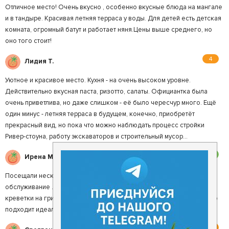
Отличное место! Очень вкусно , особенно вкусные блюда на мангале
и в тандыре. Красивая летняя терраса у воды. Для детей есть детская
комната, огромный батут и работает няня.Цены выше среднего, но
оно того стоит!
4
Лидия Т.
Уютное и красивое место. Кухня - на очень высоком уровне.
Действительно вкусная паста, ризотто, салаты. Официантка была
очень приветлива, но даже слишком - её было чересчур много. Ещё
один минус - летняя терраса в будущем, конечно, приобретёт
прекрасный вид, но пока что можно наблюдать процесс стройки
Ривер-стоуна, работу экскаваторов и строительный мусор...
3
Ирена М.
Посещали несколько раз ето место... Уютно, вкусно, неплохое
обслуживание . Есть летняя терраса с видом на реку) Понравились
креветки на гриле?? Кто хочет вкусно покушать, отдохнуть..ето место
подходит идеально!☺️
4