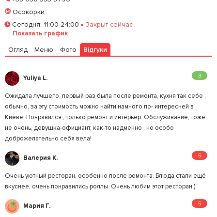
Осокорки
Забронировать столик
Сегодня
:
11:00-24:00
Закрыт сейчас
Показать график
Залишити відгук
У закладки
Огляд
Меню
Фото
Відгуки
3
Yuliya L.
Ожидала лучшего, первый раз была после ремонта, кухня так себе ,
обычно, за эту стоимость можно найти намного по- интересней в
Киеве. Понравился , только ремонт и интерьер. Обслуживание, тоже
не очень, девушка-официант, как-то надменно , не особо
доброжелательно себя вела!
5
Валерия К.
Очень уютный ресторан, особенно после ремонта. Блюда стали ещё
вкуснее, очень понравились роллы. Очень любим этот ресторан )
5
Мария Г.