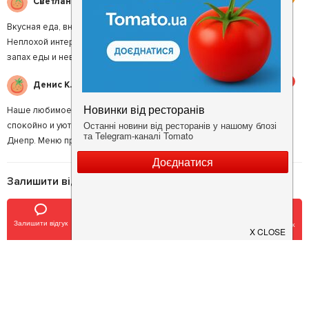
Светлана Д.
Вкусная еда, внимательные официанты, подали все очень быстро.
Неплохой интерьер. Не понравилась открытая кухня, немного был
запах еды и невнимательный парковщик.
5
Денис К.
Наше любимое с женой место. Все продумано до мелочей, очень
спокойно и уютно, почти всегда есть свободные места с видом на
Днепр. Меню прекрасное, унести живот потом довольно сложно.
Залишити відгук
Ваша оцінка
:
Залишити відгук
Позвонить
У закладки
Забронировать столик
Опублікувати