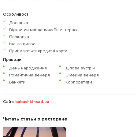
Особливості
Доставка
Відкритий майданчик/Літня тераса
Парковка
Їжа на винос
Приймаються кредитнi карти
Приводи
День народження
Ділова зустріч
Романтична вечеря
Сімейна вечеря
Банкети
Корпоративи
Сайт:
babushkinsad.ua
Читать статьи о ресторане