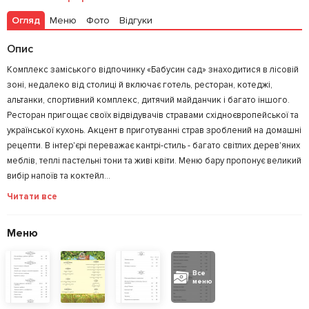
Огляд
Меню
Фото
Відгуки
Опис
Комплекс заміського відпочинку «Бабусин сад» знаходитися в лісовій
зоні, недалеко від столиці й включає готель, ресторан, котеджі,
альтанки, спортивний комплекс, дитячий майданчик і багато іншого.
Ресторан пригощає своїх відвідувачів стравами східноєвропейської та
української кухонь. Акцент в приготуванні страв зроблений на домашні
рецепти. В інтер'єрі переважає кантрі-стиль - багато світлих дерев'яних
меблів, теплі пастельні тони та живі квіти. Меню бару пропонує великий
вибір напоїв та коктейл...
Читати все
Меню
Все
меню