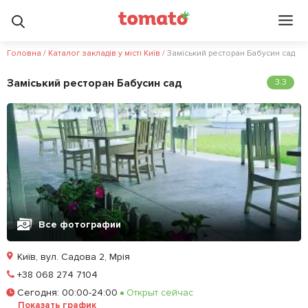
Головна
/
Каталог закладів у місті Київ
/
Заміський ресторан Бабусин сад
Заміський ресторан Бабусин сад
3.3
Все фотографии
Київ, вул. Садова 2, Мрія
Позвонить
+38 068 274 7104
Сегодня
:
00:00-24:00
Открыт сейчас
Залишити відгук
У закладки
Показать график