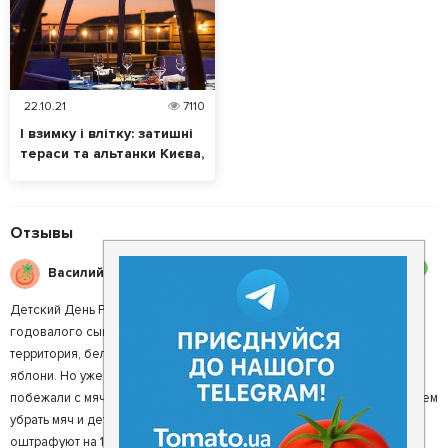
22.10.21
7110
І взимку і влітку: затишні
тераси та альтанки Києва,
які працюють увесь рік
Отзывы
3
Василий М.
Детский День Рождения. Приехав к друзьям на День Рождения их
годовалого сынишки нам поначалу все понравилось. Красивая
территория, белые беседки, фонтаны, пруд, зелёная травичка и
яблони. Но уже через 20мин. когда наши малыши 1, 2, 3 года
побежали с мячиком на траву к нам прибежал охранник с требованием
убрать мяч и детей с газона и что если мы этого не сделаем - нас
оштрафуют на 1500грн. за мятый газон!!! Что за бред такой?! Это