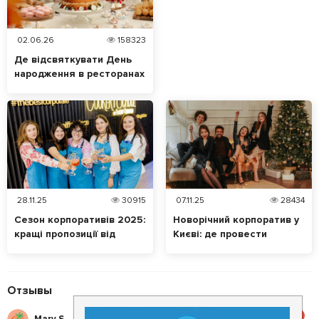
02.06.26
158323
Де відсвяткувати День
народження в ресторанах
Києва: ТОП локацій
28.11.25
30915
07.11.25
28434
Сезон корпоративів 2025:
Новорічний корпоратив у
кращі пропозиції від
Києві: де провести
закладів Києва
банкет, і скільки це буде
коштувати?
Отзывы
5
Mary S.