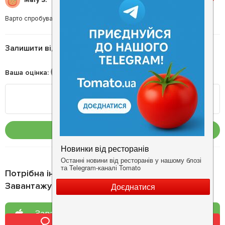
Варто спробувати такий формат тимбілдингу! 5/5😁
Залишити відгук
Ваша оцінка
:
Опублікувати
Потрібна інформація про заклад?
Завантажуйте додаток!
Завантажте у
App Store