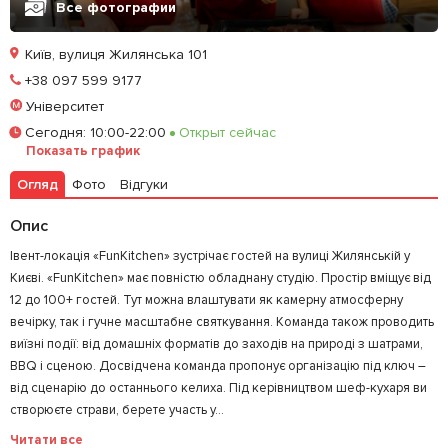
Все фотографии
Київ, вулиця Жилянська 101
Позвонить
+38 097 599 9177
Університет
Залишити відгук
У закладки
Сегодня
:
10:00-22:00
Открыт сейчас
Показать график
Огляд
Фото
Відгуки
Опис
Івент-локація «FunKitchen» зустрічає гостей на вулиці Жилянській у
Києві. «FunKitchen» має повністю обладнану студію. Простір вміщує від
12 до 100+ гостей. Тут можна влаштувати як камерну атмосферну
вечірку, так і гучне масштабне святкування. Команда також проводить
виїзні події: від домашніх форматів до заходів на природі з шатрами,
BBQ і сценою. Досвідчена команда пропонує організацію під ключ –
від сценарію до останнього келиха. Під керівництвом шеф-кухаря ви
створюєте страви, берете участь у...
Читати все