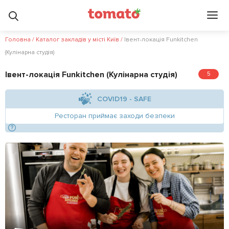
Головна
/
Каталог закладів у місті Київ
/
Івент-локація Funkitchen
(Кулінарна студія)
Івент-локація Funkitchen (Кулінарна студія)
5
COVID19 - SAFE
Ресторан приймає заходи безпеки