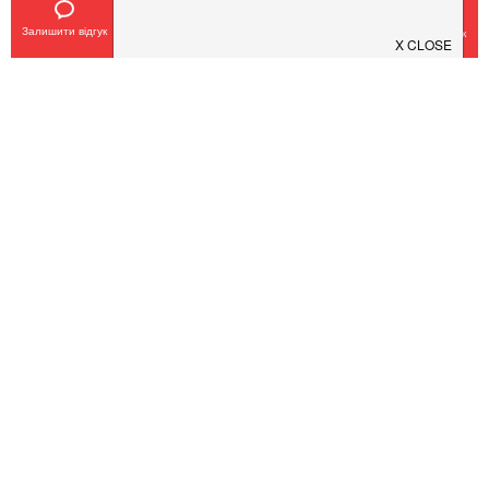
Завантажуйте додаток!
Залишити відгук
Позвонить
У закладки
Забронировать столик
Завантажте у
App Store
Доступно у
Google Play
Про нас
Рецепт дня
Ресторанам
Новини
Контакти
Анонси
Куди піти
Здоров'я
Лайфхак
Мобільний додаток
Конфіденційність
Умови