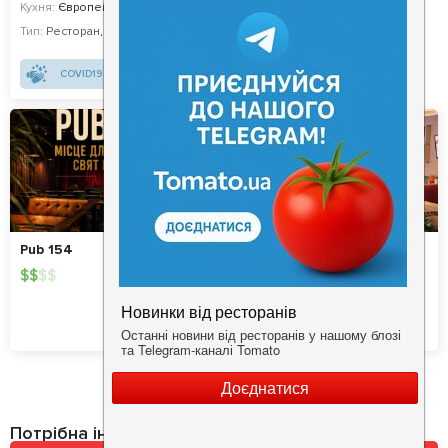
Кухня:
Європейська, Українська, Авторська
Тип:
Ресторан
,
Бар
COVID19 - SAFE
Pub 154
Pesto Cafe
$
$
$
$
$
$
$
$
Кухня:
Європейська, Італійська
Тип:
Ресторан
Потрібна інформація про заклад?