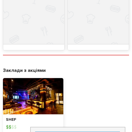
Заклади з акціями
SHEF
$
$
$
$