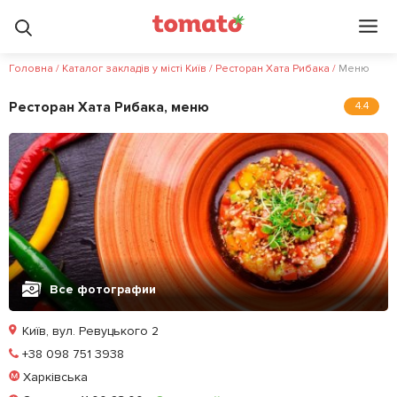
3.4
5
?
Головна
/
Каталог закладів у місті Київ
/
Ресторан Хата Рибака
/
Меню
Ресторан Хата Рибака, меню
4.4
Все фотографии
Київ, вул. Ревуцького 2
Позвонить
+38 098 751 3938
Харківська
Забронировать столик