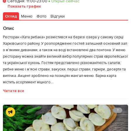
Сегодня
:
11:00-23:00
Открыт сейчас
Показать график
Залишити відгук
У закладки
Огляд
Меню
Фото
Відгуки
Опис
Ресторан «Хата рибака» розмістився на березі озера у самому серці
Харківського району. У розпорядженні гостей затишний основний зал
з м'якими диванами, а також на воді встановлені два понтона. У меню
ресторану можна знайти великий вибір популярних страв європейської
та української кухонь. Гостям представлено ​​різноманітність салатів,
рибне меню і м'ясні страви, закуски, перші страви, гарніри, десерти та
випічка. Акцент зроблено на позиціях мангал-меню. Барна карта
містить асортимент міцного...
Читати все
?