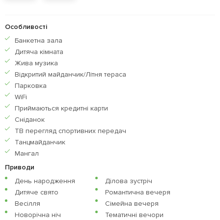
Особливості
Банкетна зала
Дитяча кiмната
Жива музика
Відкритий майданчик/Літня тераса
Парковка
WiFi
Приймаються кредитнi карти
Сніданок
ТВ перегляд спортивних передач
Танцмайданчик
Мангал
Приводи
День народження
Ділова зустріч
Дитяче свято
Романтична вечеря
Весілля
Сімейна вечеря
Новорічна ніч
Тематичні вечори