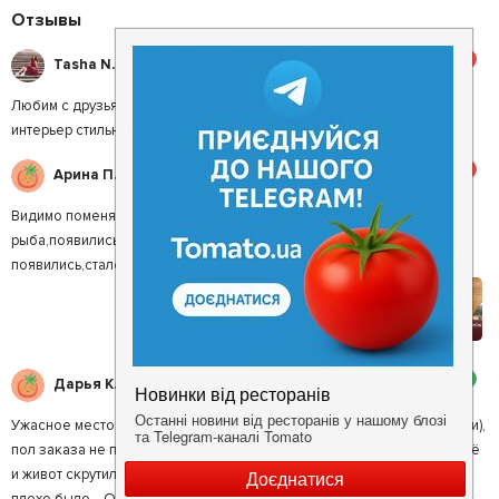
Отзывы
5
Tasha N.
Любим с друзьями собираться в "Хате Рыбака". Порции большие,
интерьер стильный и обслуживание на уровне.
5
Арина П.
Видимо поменялось руководство,очень вкусное мясо и
рыба,появились кальяны - крутого качества,даже цветочки везде
появились,стало очень приятно сюда приходить.
2
Дарья K.
Ужасное место. Обслуживание очень плохое (2 меню на все столики),
пол заказа не принесли официантка забыла, что мы заказывали. Ещё
и живот скрутило после шашлика свиного. Немогу передать как