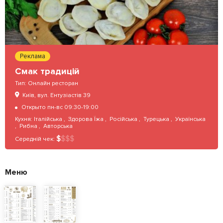
Реклама
Смак традицій
Тип:
Онлайн ресторан
Київ, вул. Ентузіастів 39
Открыто пн-вс 09:30-19:00
Кухня:
Італійська
,
Здорова Їжа
,
Російська
,
Турецька
,
Українська
,
Рибна
,
Авторська
$
$
$
$
Середній чек:
Меню