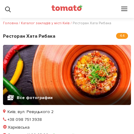
Головна
/
Каталог закладів у місті Київ
/
Ресторан Хата Рибака
Ресторан Хата Рибака
4.4
Все фотографии
Київ, вул. Ревуцького 2
Позвонить
+38 098 751 3938
Харківська
Забронировать столик