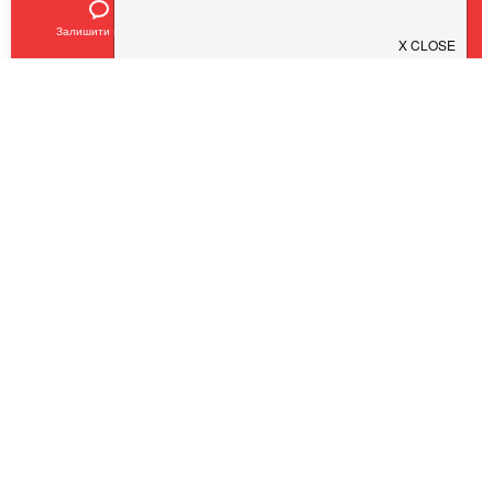
Залишити відгук
Позвонить
У закладки
SHEF
$
$
$
$
Кухня:
Європейська, Українська, Авторська
Тип:
Ресторан
,
Бар
COVID19 - SAFE
Pub 154
Pesto Cafe
$
$
$
$
$
$
$
$
Кухня:
Європейська, Італійська