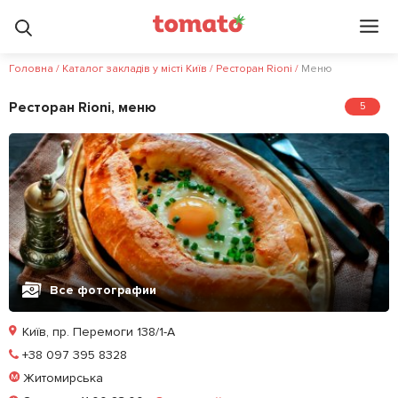
3.4
5
?
Головна
/
Каталог закладів у місті Київ
/
Ресторан Rioni
/
Меню
Ресторан Rioni, меню
5
Все фотографии
Київ, пр. Перемоги 138/1-А
Позвонить
+38 097 395 8328
Житомирська
Залишити відгук
У закладки