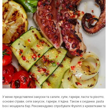
У меню представлені закуски та салати, супи, гарніри, паста та різотто,
основні страви, сети закусок, гарніри, п’ядіна. Також є сніданки, pasta
box і моцарела бар. Рекомендуємо спробувати Фузіллі з креветками та