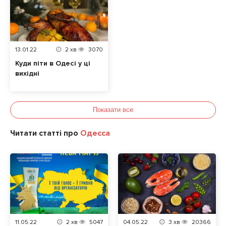
13.01.22
2
хв
3070
Куди піти в Одесі у ці
вихідні
Показати все
Читати статті про
Одесса
11.05.22
2
хв
5047
04.05.22
3
хв
20366