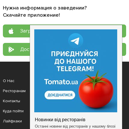
Нужна информация о заведении?
Скачайте приложение!
Загрузите в
App Store
Доступно в
Google Play
О Нас
Рецепт дня
Ресторанам
Новости
Контакты
Анонсы
Куда пойти
Здоровье
Лайфхаки
Мобильное приложение