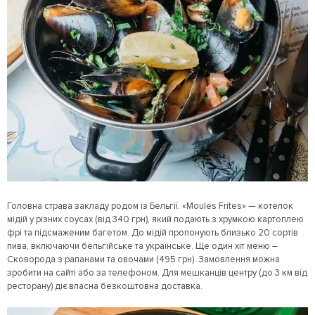
Головна страва закладу родом із Бельгії. «Moules Frites» — котелок
мідій у різних соусах (від 340 грн), який подають з хрумкою картоплею
фрі та підсмаженим багетом. До мідій пропонують близько 20 сортів
пива, включаючи бельгійське та українське. Ще один хіт меню –
Сковорода з рапанами та овочами (495 грн). Замовлення можна
зробити на сайті або за телефоном. Для мешканців центру (до 3 км від
ресторану) діє власна безкоштовна доставка.