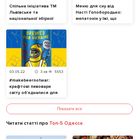
Спільна ініціатива ТМ
Меню для сну від
Львівське та
Насті Голобородько:
національної збірної
мелатонін у їжі, що
України з футболу.
допоможе нормально
Відтепер кожен
спати
голос за «Лева
матчу» – це допомога
українцям
03.05.22
3
хв
5553
#makebeernotwar:
крафтові пивовари
світу об’єдналися для
допомоги українцям
Показати все
Читати статті про
Топ-5 Одесса