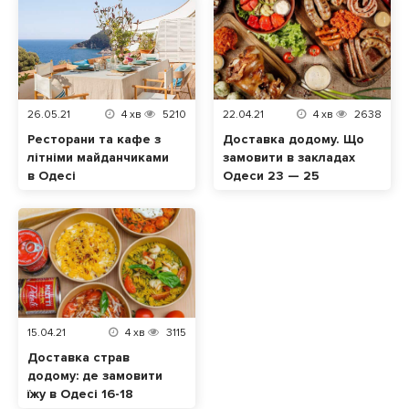
26.05.21
4
хв
5210
22.04.21
4
хв
2638
Ресторани та кафе з
Доставка додому. Що
літніми майданчиками
замовити в закладах
в Одесі
Одеси 23 — 25
квітня?
15.04.21
4
хв
3115
Доставка страв
додому: де замовити
їжу в Одесі 16-18