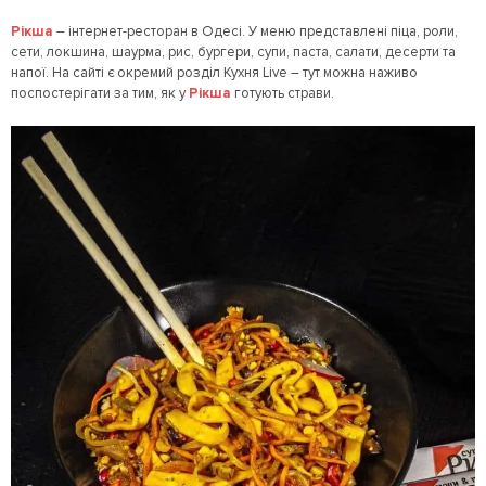
Рікша
– інтернет-ресторан в Одесі. У меню представлені піца, роли,
сети, локшина, шаурма, рис, бургери, супи, паста, салати, десерти та
напої. На сайті є окремий розділ Кухня Live – тут можна наживо
поспостерігати за тим, як у
Рікша
готують страви.