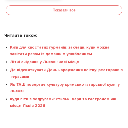
квітня
Показати все
Читайте також
Київ для хвостатих гурманів: заклади, куди можна
завітати разом із домашнім улюбленцем
Літні сніданки у Львові: нові місця
Де відсвяткувати День народження влітку: ресторани з
терасами
Як ТАШ повертає культуру кримськотатарської кухні у
Львові
Куди піти з подругами: стильні бари та гастрономічні
місця Львів 2026