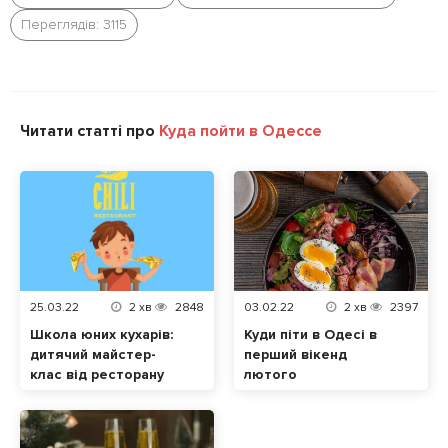
Переглядів: 3115
Читати статті про
Куда пойти в Одессе
25.03.22
2
хв
2848
03.02.22
2
хв
2397
Школа юних кухарів:
Куди піти в Одесі в
дитячий майстер-
перший вікенд
клас від ресторану
лютого
Chili в Одесі