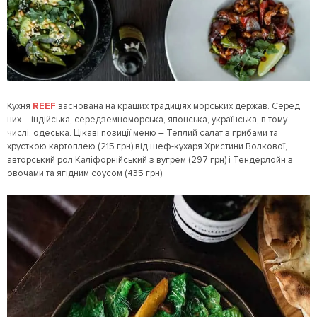
Кухня
REEF
заснована на кращих традиціях морських держав. Серед
них – індійська, середземноморська, японська, українська, в тому
числі, одеська. Цікаві позиції меню – Теплий салат з грибами та
хрусткою картоплею (215 грн) від шеф-кухаря Христини Волкової,
авторський рол Каліфорнійський з вугрем (297 грн) і Тендерлойн з
овочами та ягідним соусом (435 грн).