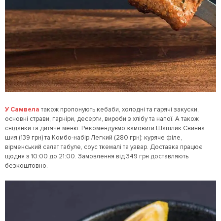
У Самвела
також пропонують кебаби, холодні та гарячі закуски,
основні страви, гарніри, десерти, вироби з хлібу та напої. А також
сніданки та дитяче меню. Рекомендуємо замовити Шашлик Свинна
шия (139 грн) та Комбо-набір Легкий (280 грн): куряче філе,
вірменський салат табуле, соус ткемалі та узвар. Доставка працює
щодня з 10:00 до 21:00. Замовлення від 349 грн доставляють
безкоштовно.