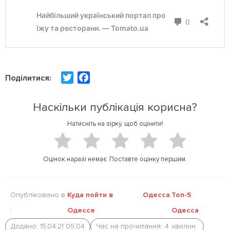
T
F
Поділитися:
w
a
i
c
Наскільки публікація корисна?
t
e
Натисніть на зірку, щоб оцінити!
t
b
e
o
r
o
Оцінок наразі немає. Поставте оцінку першим.
k
Опубліковано в
Куда пойти в
,
Одесса
,
Топ-5
:
Одессе
Одесса
Додано: 15.04.21 05:04
Час на прочитання:
4
хвилин