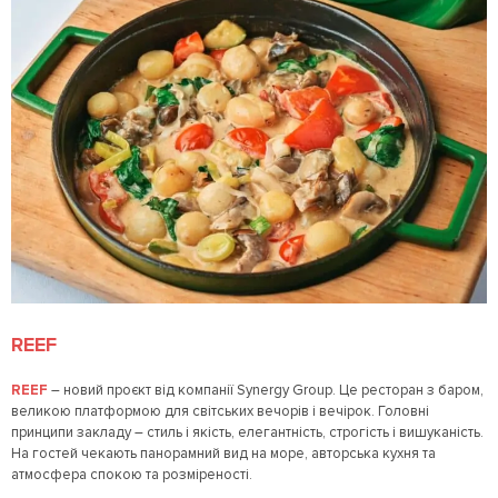
REEF
REEF
– новий проєкт від компанії Synergy Group. Це ресторан з баром,
великою платформою для світських вечорів і вечірок. Головні
принципи закладу – стиль і якість, елегантність, строгість і вишуканість.
На гостей чекають панорамний вид на море, авторська кухня та
атмосфера спокою та розміреності.