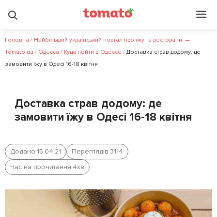
Головна
/
Найбільший український портал про їжу та ресторани. —
Tomato.ua
/
Одесса
/
Куда пойти в Одессе
/
Доставка страв додому: де
замовити їжу в Одесі 16-18 квітня
Доставка страв додому: де
замовити їжу в Одесі 16-18 квітня
Додано:
15.04.21
Переглядів:
3114
Час на прочитання:
4
хв