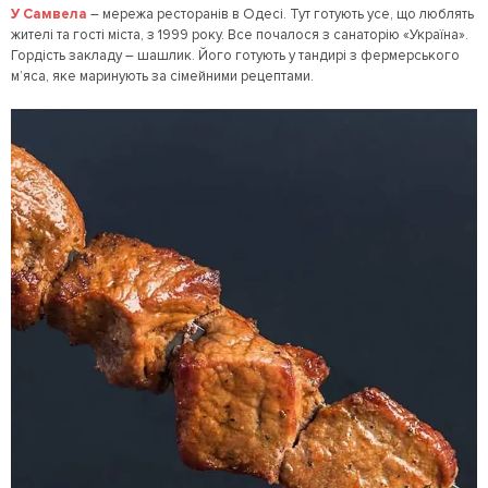
У Самвела
– мережа ресторанів в Одесі. Тут готують усе, що люблять
жителі та гості міста, з 1999 року. Все почалося з санаторію «Україна».
Гордість закладу – шашлик. Його готують у тандирі з фермерського
м’яса, яке маринують за сімейними рецептами.