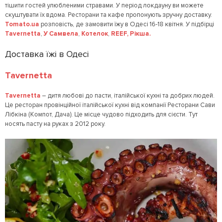
тішити гостей улюбленими стравами. У період локдауну ви можете
скуштувати їх вдома. Ресторани та кафе пропонують зручну доставку.
Tomato.ua
розповість, де замовити їжу в Одесі 16-18 квітня. У підбірці
Tavernetta
,
У Самвела
,
Котелок
,
REEF,
Рікша.
Доставка їжі в Одесі
Tavernetta
Tavernetta
– дитя любові до пасти, італійської кухні та добрих людей.
Це ресторан провінційної італійської кухні від компанії Ресторани Сави
Лібкіна (Компот, Дача). Це місце чудово підходить для сієсти. Тут
носять пасту на руках з 2012 року.