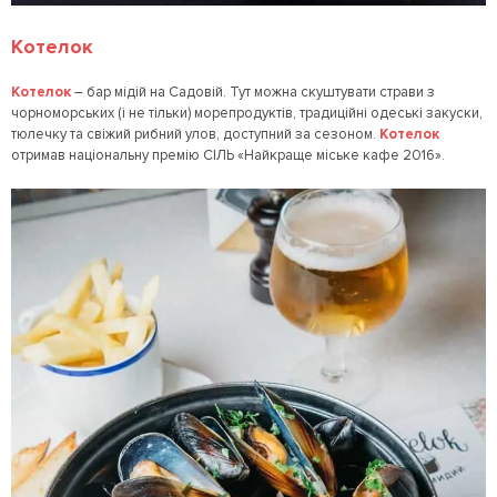
Котелок
Котелок
– бар мідій на Садовій. Тут можна скуштувати страви з
чорноморських (і не тільки) морепродуктів, традиційні одеські закуски,
тюлечку та свіжий рибний улов, доступний за сезоном.
Котелок
отримав національну премію СІЛЬ «Найкраще міське кафе 2016».