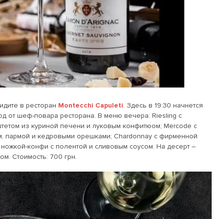
 идите в ресторан
Montecchi Capuleti
. Здесь в 19:30 начнется
д от шеф-повара ресторана. В меню вечера: Riesling с
паштетом из куриной печени и луковым конфитюом; Mercode с
м, пармой и кедровыми орешками; Chardonnay с фирменной
й ножкой-конфи с полентой и сливовым соусом. На десерт –
. Стоимость: 700 грн.