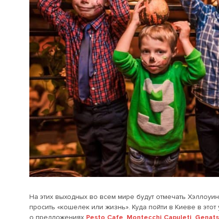
На этих выходных во всем мире будут отмечать Хэллоуи
просить «кошелек или жизнь». Куда пойти в Киеве в этот
о предложениях
Pesto Cafe
,
Montecchi Capuleti
,
Genats