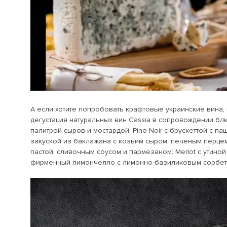
А если хотите попробовать крафтовые украинские вина,
дегустация натуральных вин Cassia в сопровождении блю
палитрой сыров и мостардой; Pino Noir с брускеттой с 
закуской из баклажана с козьим сыром, печеным перце
пастой, сливочным соусом и пармезаном; Merlot с утино
фирменный лимончелло с лимонно-базиликовым сорбетом