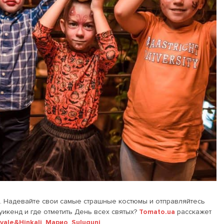
н. Надевайте свои самые страшные костюмы и отправляйтесь
 уикенд и где отметить День всех святых?
Tomato.ua
расскажет
vale&Hinkali
,
Марио
,
Suluguni
.