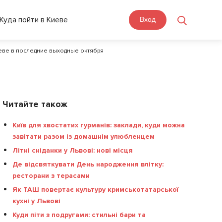
Куда пойти в Киеве
Вход
иеве в последние выходные октября
Читайте також
Київ для хвостатих гурманів: заклади, куди можна
завітати разом із домашнім улюбленцем
Літні сніданки у Львові: нові місця
Де відсвяткувати День народження влітку:
ресторани з терасами
Як ТАШ повертає культуру кримськотатарської
кухні у Львові
Куди піти з подругами: стильні бари та