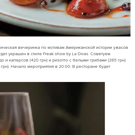
тическая вечеринка по мотивам Американской истории ужасов
дет украшен в стиле Freak show by La Divas. Советуем
о и каперсов (420 грн) и ризотто с белыми грибами (265 грн).
грн). Начало мероприятия в 20:00. В ресторане будет