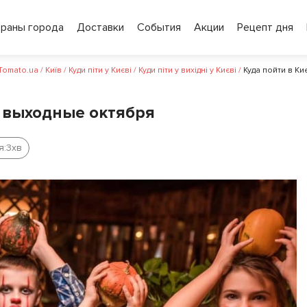
ораны города
Доставки
События
Акции
Рецепт дня
 Tomato.ua
/
Київ
/
Куди піти у Києві
/
Куди піти у вихідні у Києві
/
Куда пойти в К
е выходные октября
я:
3
хв