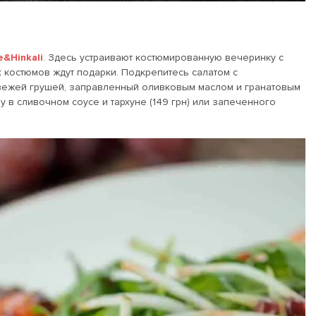
e&Hinkali
. Здесь устраивают костюмированную вечеринку с
х костюмов ждут подарки. Подкрепитесь салатом с
вежей грушей, заправленный оливковым маслом и гранатовым
у в сливочном соусе и тархуне (149 грн) или запеченного