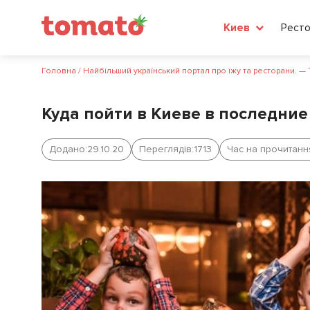
Рест
Киев
Головна
/
Найбільший український портал про їжу та ресторани. —
Куда пойти в Киеве в последни
Додано:
29.10.20
Переглядів:
1713
Час на прочитанн