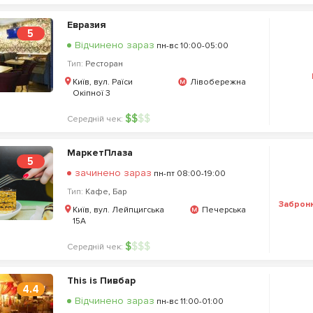
Евразия
5
Відчинено зараз
пн-вс 10:00-05:00
Тип:
Ресторан
Київ, вул. Раїси
Лівобережна
Окіпної 3
$
$
$
$
Середній чек:
МаркетПлаза
5
зачинено зараз
пн-пт 08:00-19:00
Тип:
Кафе
,
Бар
Заброн
Київ, вул. Лейпцигська
Печерська
15А
$
$
$
$
Середній чек:
This is Пивбар
4.4
Відчинено зараз
пн-вс 11:00-01:00