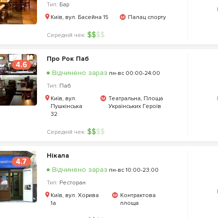
Тип:
Бар
Київ, вул. Басейна 15
Палац спорту
$
$
$
$
Середній чек:
Про Рок Паб
4.6
Відчинено зараз
пн-вс 00:00-24:00
Тип:
Паб
Київ, вул.
Театральна, Площа
Пушкінська
Українських Героїв
32
$
$
$
$
Середній чек:
Нікала
4.7
Відчинено зараз
пн-вс 10:00-23:00
Тип:
Ресторан
Київ, вул. Хорива
Контрактова
1а
площа