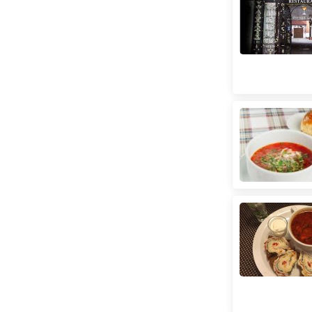
Лук'янівська
(
71
)
Лівобережна
(
63
)
Лісова
(
22
)
Майдан Незалежності
(
167
)
Мінська
(
88
)
Нивки
(
21
)
Оболонь
(
70
)
Олімпійська
(
104
)
Осокорки
(
77
)
Палац Україна
(
55
)
Палац спорту
(
166
)
Печерська
(
59
)
Площа Українських Героїв
(
196
)
Позняки
(
107
)
Політехнічний інститут
(
39
)
Почайна
(
47
)