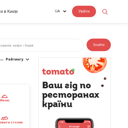
ти в Києві
UA
Увійти
Знайти
Рейтингу
за:
Меню
ювати столик