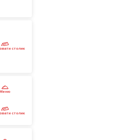
ювати столик
Меню
ювати столик