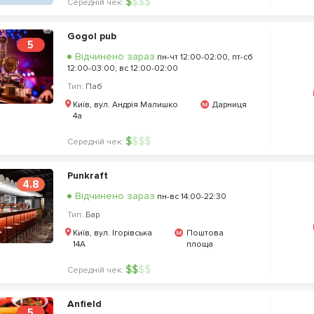
$
$
$
$
Середній чек:
Gogol pub
5
Відчинено зараз
пн-чт 12:00-02:00, пт-сб
12:00-03:00, вс 12:00-02:00
Тип:
Паб
Київ, вул. Андрія Малишко
Дарниця
4а
$
$
$
$
Середній чек:
Punkraft
4.8
Відчинено зараз
пн-вс 14:00-22:30
Тип:
Бар
Київ, вул. Ігорівська
Поштова
14А
площа
$
$
$
$
Середній чек:
Anfield
5