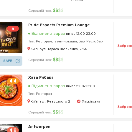
$
$
$
$
Середній чек:
Pride Esports Premium Lounge
5
Відчинено зараз
пн-вс 12:00-23:00
Тип:
Ресторан
,
Івент-локація
,
Бар
,
Рестобар
Заброн
Київ, бул. Тараса Шевченка, 2/54
$
$
$
$
Середній чек:
 - SAFE
Хата Рибака
4.4
Відчинено зараз
пн-вс 11:00-23:00
Тип:
Ресторан
Київ, вул. Ревуцького 2
Харківська
Заброн
$
$
$
$
Середній чек:
Antwerpen
4.8