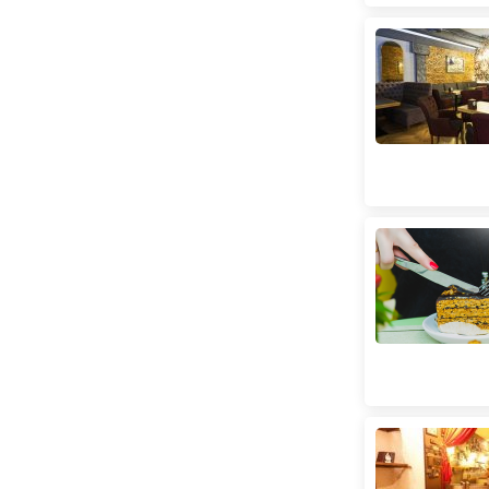
Поштова площа
(
87
)
Святошин
(
10
)
Сирець
(
9
)
Славутич
(
13
)
Тараса Шевченка
(
31
)
Театральна
(
148
)
Теремки
(
27
)
Університет
(
102
)
Харківська
(
24
)
Хрещатик
(
74
)
Червоний хутір
(
1
)
Чернігівська
(
29
)
Шулявська
(
66
)