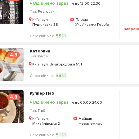
Відчинено зараз
пн-вс 12:00-22:30
Тип:
Ресторан
Київ, вул.
Площа
Пушкінська 38
Українських Героїв
Заброн
$
$
$
$
Середній чек:
Катерина
4.8
Тип:
Кафе
Київ, вул. Вишгородська 51/1
$
$
$
$
Середній чек:
Куппер Паб
4.8
Відчинено зараз
пн-вс 00:00-24:00
Тип:
Паб
Київ, вул.
Майдан
Михайлівська 2
Незалежності
$
$
$
$
Середній чек: