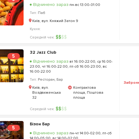
Відчинено зараз
пн-вс 13:00-01:00
Тип:
Паб
Київ, вул. Княжий Затон 9
Кухня:
$
$
$
$
Середній чек:
32 Jazz Club
5
Відчинено зараз
вт 16:00-22:00, ср 16:00-
23:00, чт 16:00-22:00, пт-сб 16:00-23:00, вс
16:00-22:00
Тип:
Ресторан
,
Бар
Заброн
Київ, вул.
Контрактова
Воздвиженська
площа, Поштова
32
площа
$
$
$
$
Середній чек:
Бізон Бар
5
Відчинено зараз
пн-чт 14:00-02:00, пт-сб
14:00-05:00, вс 14:00-02:00