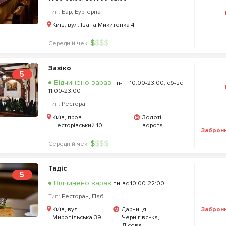
Тип:
Бар
,
Бургерна
Київ, вул. Івана Микитенка 4
$
$
$
$
Середній чек:
Зазіко
5
Відчинено зараз
пн-пт 10:00-23:00, сб-вс
11:00-23:00
Тип:
Ресторан
Київ, пров.
Золоті
Несторівський 10
ворота
Заброн
$
$
$
$
Середній чек:
Тадіс
5
Відчинено зараз
пн-вс 10:00-22:00
Тип:
Ресторан
,
Паб
Заброн
Київ, вул.
Дарниця,
Миропільська 39
Чернігівська,
Лісова