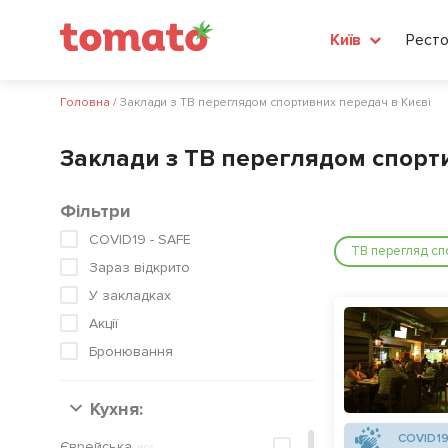
Ресто
Київ
Головна
/
Заклади з ТВ переглядом спортивних передач в Києві
Заклади з ТВ переглядом спорти
Фільтри
COVID19 - SAFE
ТВ перегляд сп
Зараз відкрито
У закладках
Акції
Бронювання
Кухня:
COVID19
Європейська