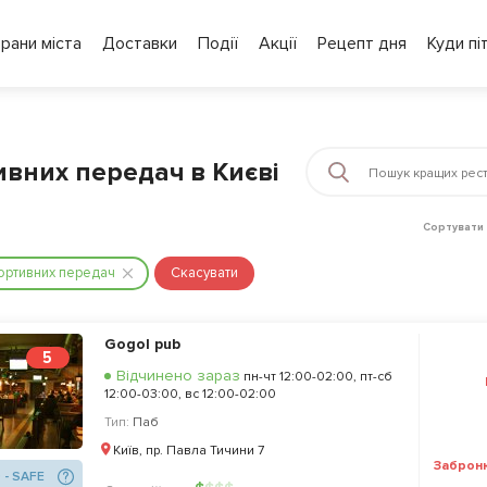
рани міста
Доставки
Події
Акції
Рецепт дня
Куди пі
вних передач в Києві
Сортувати 
ортивних передач
Скасувати
Gogol pub
5
Відчинено зараз
пн-чт 12:00-02:00, пт-сб
12:00-03:00, вс 12:00-02:00
Тип:
Паб
Київ, пр. Павла Тичини 7
Заброн
 - SAFE