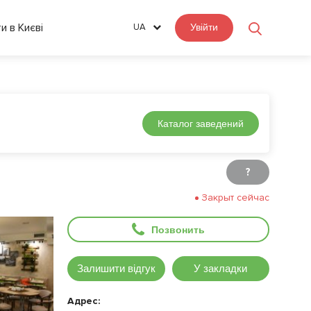
ти в Києві
UA
Увійти
Каталог заведений
?
Закрыт сейчас
Позвонить
Залишити відгук
У закладки
Адрес: