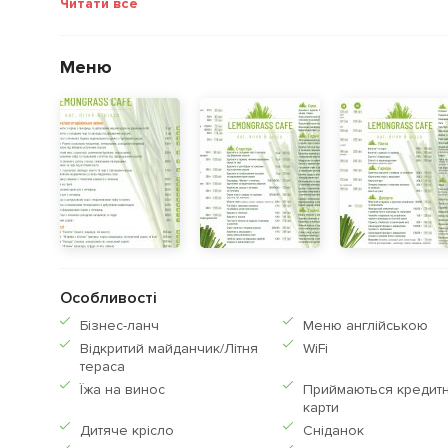
Читати все
Меню
Особливості
Бiзнес-ланч
Меню англiйською
Відкритий майданчик/Літня
WiFi
тераса
Їжа на винос
Приймаються кредитн
карти
Дитяче крісло
Сніданок