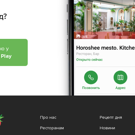
д?
но у
 Play
Про нас
Рецепт дня
Ресторанам
Новини