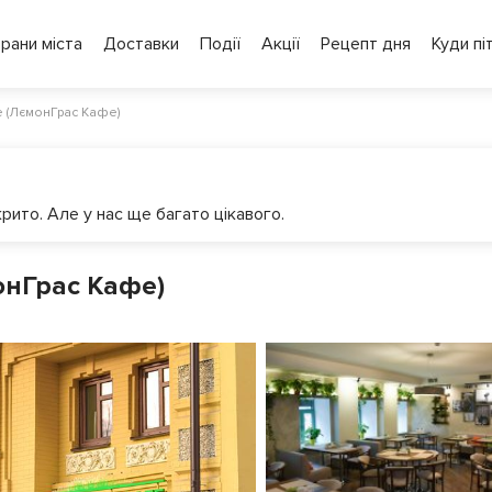
рани міста
Доставки
Події
Акції
Рецепт дня
Куди пі
 (ЛємонГрас Кафе)
рито. Але у нас ще багато цікавого.
онГрас Кафе)