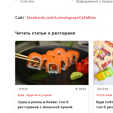
Сork fee
Відвідування з твари
Сайт:
facebook.com/LemongrassCafeKiev
Читать статьи о ресторане
13.11.19
3833
09.10.19
Київ , Куди піти у Києві
Топ-5 Київ ,
Суши и роллы в Киеве: топ-5
Куда пой
ресторанов с японской кухней
топ-5 ре