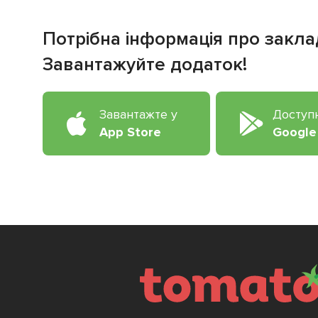
Потрібна інформація про закла
Завантажуйте додаток!
Завантажте у
Доступ
App Store
Google