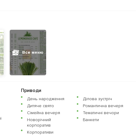
Все меню
Приводи
День народження
Ділова зустріч
Дитяче свято
Романтична вечеря
Сімейна вечеря
Тематичні вечори
i
Новорічний
Банкети
корпоратив
Корпоративи