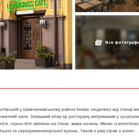
Все фотограф
стівській у Шевченківському районі Києва, недалеко від станції м
кетний зали. Затишний інтер'єр ресторану витриманий у сучасному
 меблі, чорно-білі світлини на стінах, жива зелень. Меню «LemonGras
кої та середземноморської кухонь. Також є ряд страв з азіатс...