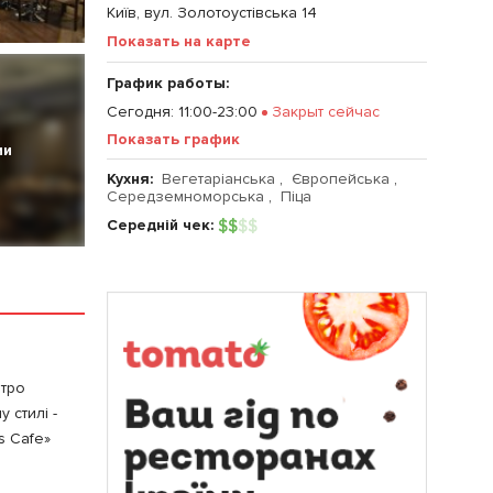
Київ, вул. Золотоустівська 14
Показать на карте
График работы:
Сегодня
:
11:00-23:00
Закрыт сейчас
Показать график
ии
Кухня:
Вегетаріанська
,
Європейська
,
Середземноморська
,
Піца
Середній чек:
$
$
$
$
етро
 стилі -
s Cafe»