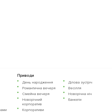
Приводи
День народження
Ділова зустріч
Романтична вечеря
Весілля
Сімейна вечеря
Новорічна ніч
Новорічний
Банкети
корпоратив
нами
Корпоративи