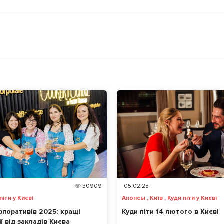
30909
05.02.25
піти у Києві
Анонсы , Київ , Куди піти у Києві
рпоративів 2025: кращі
Куди піти 14 лютого в Києві
ї від закладів Києва