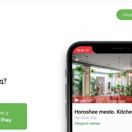
Опуб
д?
но у
 Play