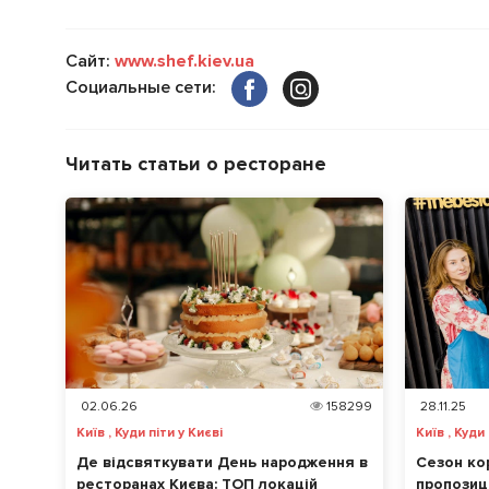
Сайт:
www.shef.kiev.ua
Социальные сети:
Читать статьи о ресторане
02.06.26
158299
28.11.25
Київ , Куди піти у Києві
Київ , Куди 
Де відсвяткувати День народження в
Сезон ко
ресторанах Києва: ТОП локацій
пропозиці