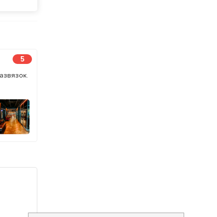
5
азвязок.