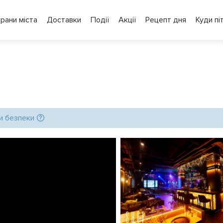
рани міста
Доставки
Події
Акції
Рецепт дня
Куди пі
и безпеки