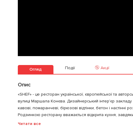
Події
Акції
Огляд
Опис
«SHEF» - це ресторан української, європейської та авторсь
вулиці Маршала Конєва. Дизайнерський інтер'єр закладу по
кавові, помаранчеві, бірюзові відтінки, бетон і настінні ро
Родзинкою ресторану вважається відкрита кухня, завдяки 
Читати все