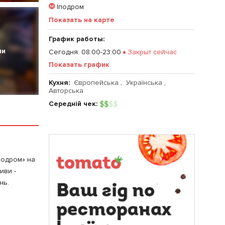
Іподром
Показать на карте
График работы:
ии
Сегодня
:
08:00-23:00
Закрыт сейчас
Показать график
Кухня:
Європейська
,
Українська
,
Авторська
Середній чек:
$
$
$
$
Іподром» на
иви -
нь.