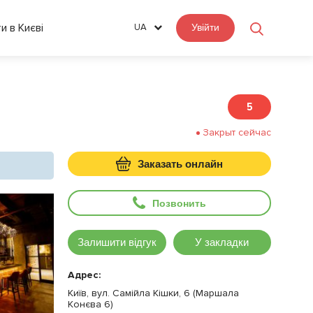
ти в Києві
UA
Увійти
5
Закрыт сейчас
Заказать онлайн
Позвонить
Залишити відгук
У закладки
Адрес:
Київ, вул. Самійла Кішки, 6 (Маршала
Конєва 6)