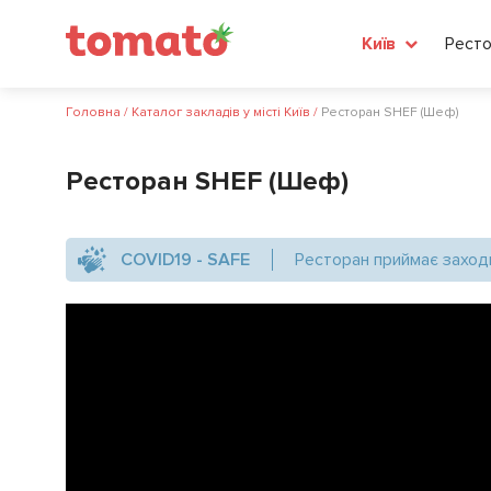
Ресто
Київ
Головна
/
Каталог закладів у місті Київ
/
Ресторан SHEF (Шеф)
Ресторан SHEF (Шеф)
COVID19 - SAFE
Ресторан приймає заход