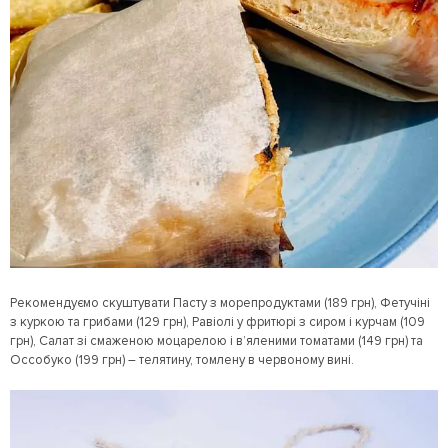
Рекомендуємо скуштувати Пасту з морепродуктами (189 грн), Фетучіні
з куркою та грибами (129 грн), Равіолі у фритюрі з сиром і курчам (109
грн), Салат зі смаженою моцарелою і в’яленими томатами (149 грн) та
Оссобуко (199 грн) – телятину, томлену в червоному вині.