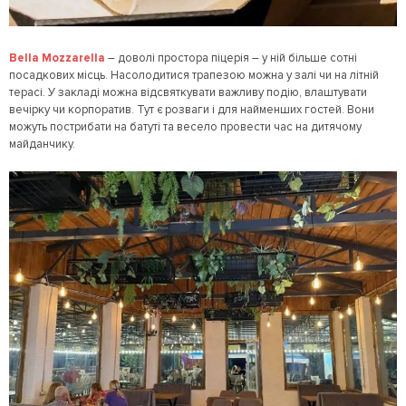
Bella Mozzarella
– доволі простора піцерія – у ній більше сотні
посадкових місць. Насолодитися трапезою можна у залі чи на літній
терасі. У закладі можна відсвяткувати важливу подію, влаштувати
вечірку чи корпоратив. Тут є розваги і для найменших гостей. Вони
можуть пострибати на батуті та весело провести час на дитячому
майданчику.