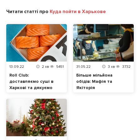
Читати статті про
Куда пойти в Харькове
13.09.22
2
хв
5451
31.05.22
3
хв
3732
Roll Club:
Більше мільйона
доставляємо суші в
обідів: Мафія та
Харкові та дякуємо
Якіторія
ЗСУ за цю
безкоштовно
можливість
готують у Харкові та
інших містах