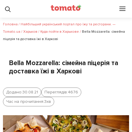
Головна
/
Найбільший український портал про їжу та ресторани. —
Tomato.ua
/
Харьков
/
Куда пойти в Харькове
/
Bella Mozzarella: сімейна
піцерія та доставка їжі в Харкові
Bella Mozzarella: сімейна піцерія та
доставка їжі в Харкові
Додано:
30.08.21
Переглядів:
4676
Час на прочитання:
3
хв