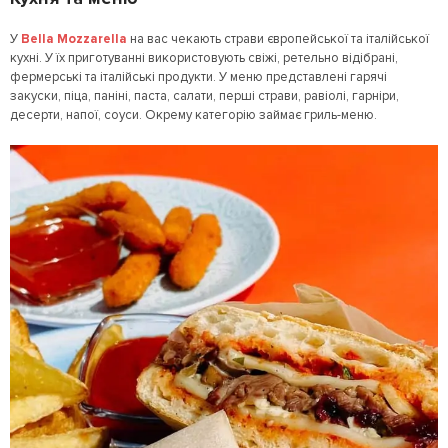
У
Bella Mozzarella
на вас чекають страви європейської та італійської
кухні. У їх приготуванні використовують свіжі, ретельно відібрані,
фермерські та італійські продукти. У меню представлені гарячі
закуски, піца, паніні, паста, салати, перші страви, равіолі, гарніри,
десерти, напої, соуси. Окрему категорію займає гриль-меню.