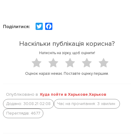
T
F
Поділитися:
w
a
i
c
Наскільки публікація корисна?
t
e
Натисніть на зірку, щоб оцінити!
t
b
e
o
r
o
Оцінок наразі немає. Поставте оцінку першим.
k
Опубліковано в :
Куда пойти в Харькове
,
Харьков
Додано: 30.08.21 02:08
Час на прочитання:
3
хвилин
Переглядів: 4677