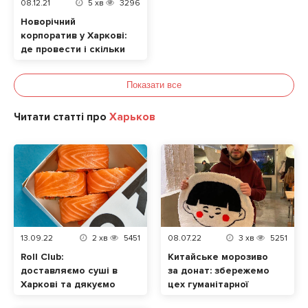
08.12.21
5
хв
3296
Новорічний
корпоратив у Харкові:
де провести і скільки
це буде коштувати?
Показати все
Читати статті про
Харьков
13.09.22
2
хв
5451
08.07.22
3
хв
5251
Roll Club:
Китайське морозиво
доставляємо суші в
за донат: збережемо
Харкові та дякуємо
цех гуманітарної
ЗСУ за цю
допомоги та