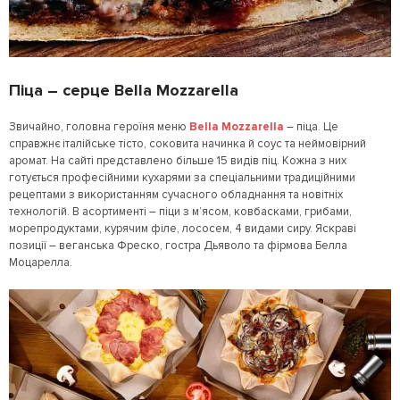
Піца – серце
Bella Mozzarella
Звичайно, головна героїня меню
Bella Mozzarella
– піца. Це
справжнє італійське тісто, соковита начинка й соус та неймовірний
аромат. На сайті представлено більше 15 видів піц. Кожна з них
готується професійними кухарями за спеціальними традиційними
рецептами з використанням сучасного обладнання та новітніх
технологій. В асортименті – піци з м’ясом, ковбасками, грибами,
морепродуктами, курячим філе, лососем, 4 видами сиру. Яскраві
позиції – веганська Фреско, гостра Дьяволо та фірмова Белла
Моцарелла.