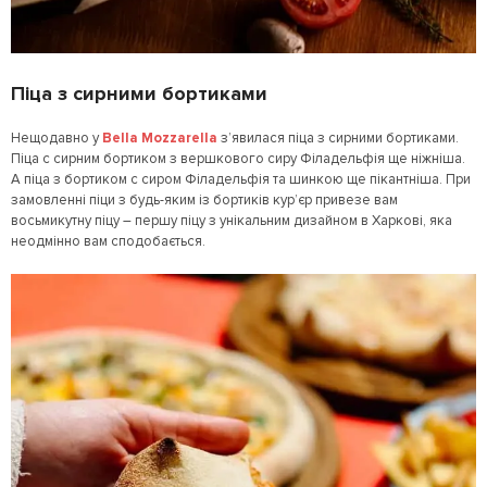
Піца з сирними бортиками
Нещодавно у
Bella Mozzarella
з’явилася піца з сирними бортиками.
Піца с сирним бортиком з вершкового сиру Філадельфія ще ніжніша.
А піца з бортиком с сиром Філадельфія та шинкою ще пікантніша. При
замовленні піци з будь-яким із бортиків кур’єр привезе вам
восьмикутну піцу – першу піцу з унікальним дизайном в Харкові, яка
неодмінно вам сподобається.