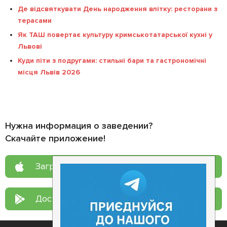
Де відсвяткувати День народження влітку: ресторани з
терасами
Як ТАШ повертає культуру кримськотатарської кухні у
Львові
Куди піти з подругами: стильні бари та гастрономічні
місця Львів 2026
Нужна информация о заведении?
Скачайте приложение!
Загрузите в
App Store
Доступно в
Google Play