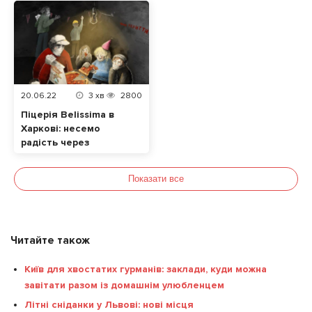
можливість
ресторан МАО в
Харкові
20.06.22
3
хв
2800
Піцерія Belissima в
Харкові: несемо
радість через
допомогу
Показати все
Читайте також
Київ для хвостатих гурманів: заклади, куди можна
завітати разом із домашнім улюбленцем
Літні сніданки у Львові: нові місця