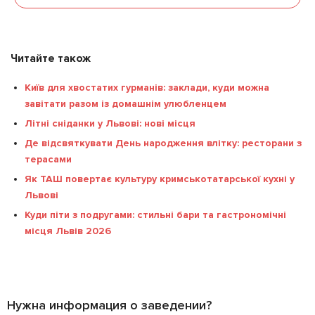
Читайте також
Київ для хвостатих гурманів: заклади, куди можна
завітати разом із домашнім улюбленцем
Літні сніданки у Львові: нові місця
Де відсвяткувати День народження влітку: ресторани з
терасами
Як ТАШ повертає культуру кримськотатарської кухні у
Львові
Куди піти з подругами: стильні бари та гастрономічні
місця Львів 2026
Нужна информация о заведении?