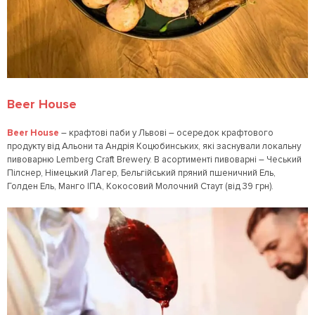
Beer House
Beer House
– крафтові паби у Львові – осередок крафтового
продукту від Альони та Андрія Коцюбинських, які заснували локальну
пивоварню Lemberg Craft Brewery. В асортименті пивоварні – Чеський
Пілснер, Німецький Лагер, Бельгійський пряний пшеничний Ель,
Голден Ель, Манго ІПА, Кокосовий Молочний Стаут (від 39 грн).