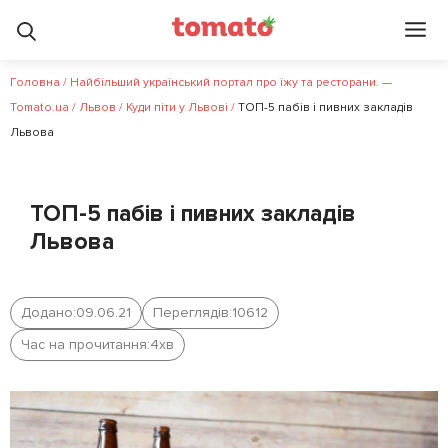
Головна
/
Найбільший український портал про їжу та ресторани. —
Tomato.ua
/
Львов
/
Куди піти у Львові
/
ТОП-5 пабів і пивних закладів
Львова
ТОП-5 пабів і пивних закладів
Львова
Додано:
09.06.21
Переглядів:
10612
Час на прочитання:
4
хв