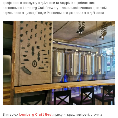
крафтового продукту від Альони та Андрія Коцюбинських,
засновників Lemberg Craft Brewery – локальної пивоварні, на якій
варять пиво з цілющої води Раківецького джерела з-під Львова.
В інтер’єрі
Lemberg Craft Rest
присутні крафтові речі: столи з