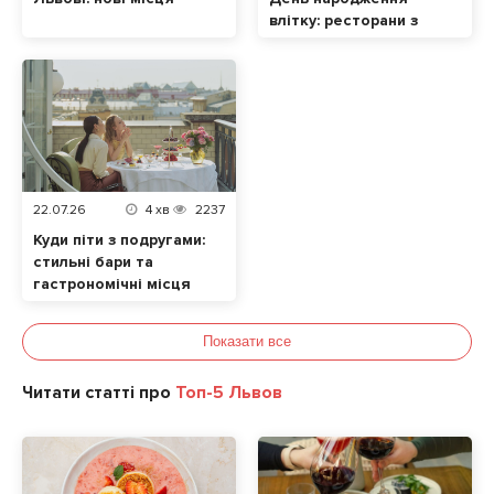
влітку: ресторани з
терасами
22.07.26
4
хв
2237
Куди піти з подругами:
стильні бари та
гастрономічні місця
Львів 2026
Показати все
Читати статті про
Топ-5 Львов