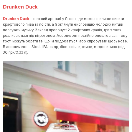
Drunken Duck
Drunken Duck
– перший арт-паб у Львові, де можна не лише випити
крафтового пива та поїсти, а й оглянути експозицію молодих митців і
послухати музику. Заклад пропонує 12 крафтових кранів, три з яких
розливаються під нітрогеном. Асортимент постійно оновлюється, тому
гості можуть обрати те, що їм подобається, або спробувати щось нове.
В асортименті – Stout, IPA, сидр, біле, світле, темне, медове пиво (від
30 грн/0.33 л).