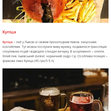
Купіца
Купіца
– паб у Львові зі свіжим прохолодним пивом, закусками,
коктейлями. Тут можна послухати живу музику, подивитися трансляцію
спортивних подій і відвідати стендап вечірку. В асортименті – опілля,
білий лев, львівський dunkel, чорничний сидр і т.д. Особлива позиція –
фірмове пиво Купіца (45 грн/0.5 л).