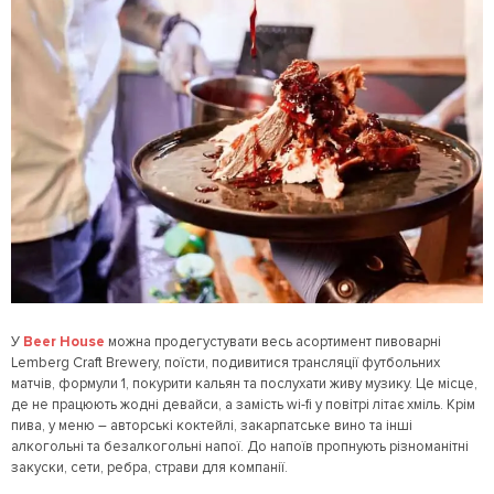
У
Beer House
можна продегустувати весь асортимент пивоварні
Lemberg Craft Brewery, поїсти, подивитися трансляції футбольних
матчів, формули 1, покурити кальян та послухати живу музику. Це місце,
де не працюють жодні девайси, а замість wi-fi у повітрі літає хміль. Крім
пива, у меню – авторські коктейлі, закарпатське вино та інші
алкогольні та безалкогольні напої. До напоїв пропнують різноманітні
закуски, сети, ребра, страви для компанії.