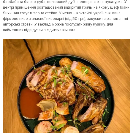
баобаба та білого дуба, велюровий дуб і венеціанська штукатурка. У
центрі приміщення розташований відкритий гриль, на якому шеф Іоанн
Янчишин готує м’ясо та стейки. У меню – коктейлі, українські вина,
фірмове пиво з власної пивоварні (від 50 грн), закуски та різноманітні
авторські страви. У закладі можна послухати живу музику, для
найменших відвідувачів є дитяча кімната.