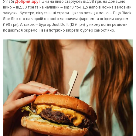
У пабі
Добрий друг
ціни на пиво стартують від 38 грн, на домашнє
вино – від 39 грн та на наливки – від 19 грн. До напоїв можна замовити
закуски, бургери, піцу та інші страви. Цікава позиція меню – Піца Black
Star Sho-o-o на чорній основі з яловичим фаршем та ягідним соусом
(199 грн). А також – Бургер Just Do It (129 грн), у якому всі інгредієнти
подаються окремо, і вам потрібно зібрати бургер самостійно.