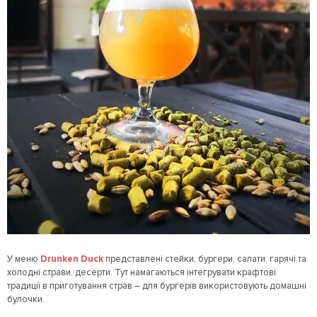
У меню
Drunken Duck
представлені стейки, бургери, салати, гарячі та
холодні страви, десерти. Тут намагаються інтегрувати крафтові
традиції в приготування страв – для бургерів використовують домашні
булочки.