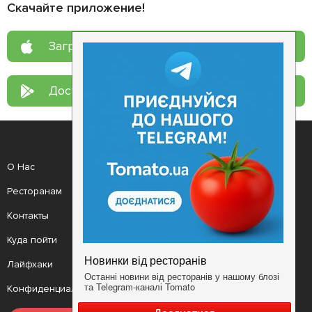
Скачайте приложение!
Загрузите в
App Store
Доступно в
Google Play
О Нас
Рецепт дня
Ресторанам
Новости
Контакты
Анонсы
Куда пойти
Здоровье
Лайфхаки
Мобильное приложение
Конфиденциальность
Условия