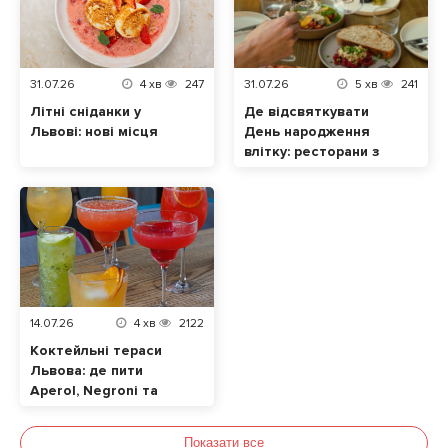
31.07.26
4
хв
247
31.07.26
5
хв
241
Літні сніданки у
Де відсвяткувати
Львові: нові місця
День народження
влітку: ресторани з
терасами
14.07.26
4
хв
2122
Коктейльні тераси
Львова: де пити
Aperol, Negroni та
авторські мікси
Показати все