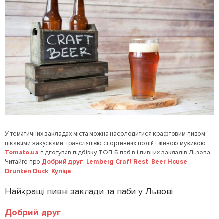
У тематичних закладах міста можна насолодитися крафтовим пивом,
цікавими закусками, трансляцією спортивних подій і живою музикою.
Tomato.ua
підготував підбірку ТОП-5 пабів і пивних закладів Львова.
Читайте про
Добрий друг
,
Lemberg Craft Rest
,
Beer House
,
Drunken Duck
,
Купіца
.
Найкращі пивні заклади та паби у Львові
Добрий друг