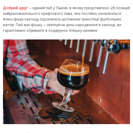
Добрий друг
– єдиний паб у Львові, в якому представлено 26 позицій
найрізноманітнішого крафтового пива, яке постійно оновлюється.
Атмосферу закладу підсилюють щотижневі трансляції футбольних
матчів. Паб має фішку – святкуючи день народження в закладі, ви
гарантовано отримаєте в подарунок пляшку наливки.