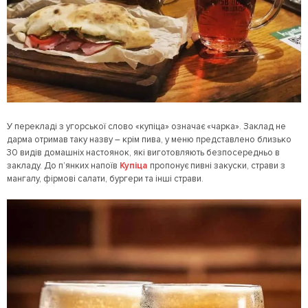
У перекладі з угорської слово «купіца» означає «чарка». Заклад не
дарма отримав таку назву – крім пива, у меню представлено близько
30 видів домашніх настоянок, які виготовляють безпосередньо в
закладу. До п’янких напоїв
Купіца
пропонує пивні закуски, страви з
мангалу, фірмові салати, бургери та інші страви.