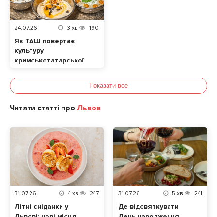
24.07.26
3
хв
190
Як ТАШ повертає
культуру
кримськотатарської
кухні у Львові
Показати все
Читати статті про
Львов
31.07.26
4
хв
247
31.07.26
5
хв
241
Літні сніданки у
Де відсвяткувати
Львові: нові місця
День народження