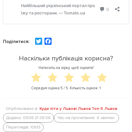
T
F
Поділитися:
w
a
i
c
Наскільки публікація корисна?
t
e
Натисніть на зірку, щоб оцінити!
t
b
e
o
r
o
Середня оцінка
5
/ 5. Кількість оцінок:
1
k
Опубліковано в :
Куди піти у Львові
,
Львов
,
Топ-5 Львов
Додано: 09.06.21 08:06
Час на прочитання:
4
хвилин
Переглядів: 10613