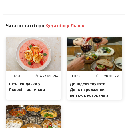
Читати статті про
Куди піти у Львові
31.07.26
4
хв
247
31.07.26
5
хв
241
Літні сніданки у
Де відсвяткувати
Львові: нові місця
День народження
влітку: ресторани з
терасами