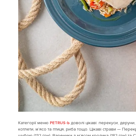
Категорії меню
PETRUS-Ь
доволі цікаві: перекуси, деруни,
котлети, м’ясо та птиця, риба тощо. Цікаві страви — Пер
шубою (132 грн), Вареники з м’ясом кролика (182 грн) та 