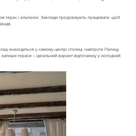
ом терас і альтанок. Заклади продовжують працювати, щоб
їнців.
аклад знаходиться у самому центрі столиці, навпроти Палацу
 затишні тераси – ідеальний варіант відпочинку у холодний