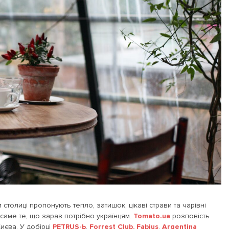
столиці пропонують тепло, затишок, цікаві страви та чарівні
саме те, що зараз потрібно українцям.
Tomato.ua
розповість
иєва. У добірці
PETRUS-Ь
,
Forrest Club,
Fabius
,
Argentina