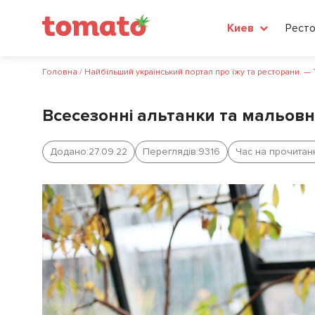
Рест
Киев
Головна
/
Найбільший український портал про їжу та ресторани. —
Всесезонні альтанки та мальовн
Додано:
27.09.22
Переглядів:
9316
Час на прочитан