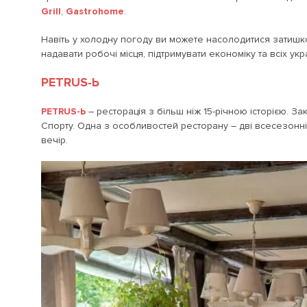
Grill
,
Gastrohome
.
Навіть у холодну погоду ви можете насолодитися затишк
надавати робочі місця, підтримувати економіку та всіх укра
PETRUS-Ь
PETRUS-Ь
– ресторація з більш ніж 15-річною історією. З
Спорту. Одна з особливостей ресторану – дві всесезонні
вечір.