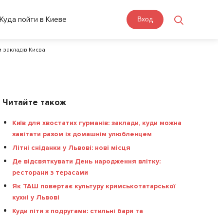
Куда пойти в Киеве
Вход
и закладів Києва
Читайте також
Київ для хвостатих гурманів: заклади, куди можна
завітати разом із домашнім улюбленцем
Літні сніданки у Львові: нові місця
Де відсвяткувати День народження влітку:
ресторани з терасами
Як ТАШ повертає культуру кримськотатарської
кухні у Львові
Куди піти з подругами: стильні бари та