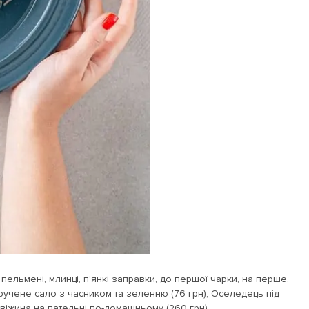
 пельмені, млинці, п’янкі заправки, до першої чарки, на перше,
екручене сало з часником та зеленню (76 грн), Оселедець під
Свіжина на пательні по-домашньому (260 грн).