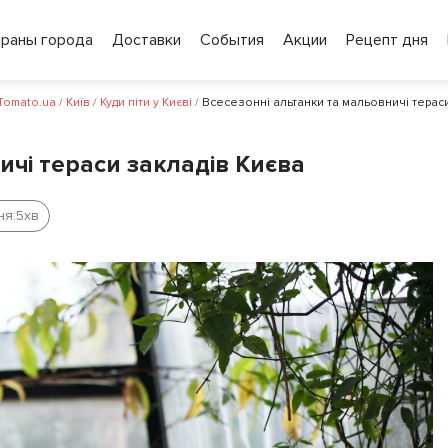
ораны города
Доставки
События
Акции
Рецепт дня
 Tomato.ua
/
Київ
/
Куди піти у Києві
/
Всесезонні альтанки та мальовничі терас
ичі тераси закладів Києва
ня:
5
хв