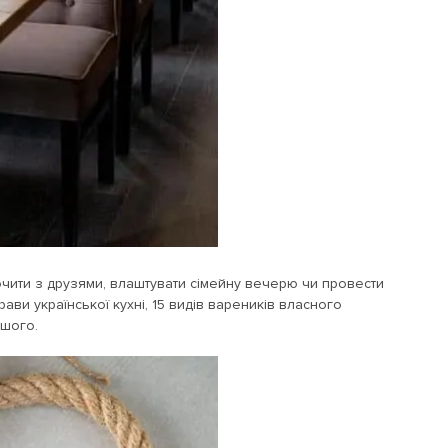
дпочити з друзями, влаштувати сімейну вечерю чи провести
ави української кухні, 15 видів вареників власного
ншого.