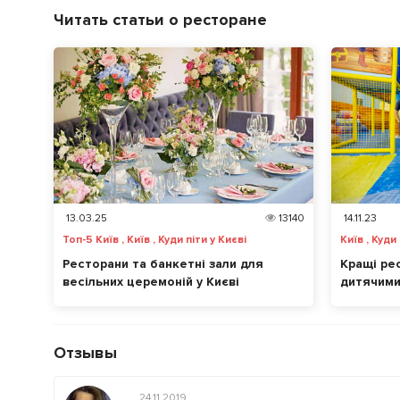
Читать статьи о ресторане
13.03.25
13140
14.11.23
Топ-5 Київ , Київ , Куди піти у Києві
Київ , Куди 
Ресторани та банкетні зали для
Кращі рес
весільних церемоній у Києві
дитячими
Отзывы
24.11.2019