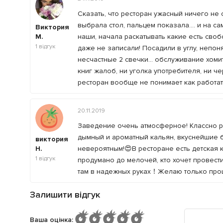
Сказать, что ресторан ужасный ничего не 
выбрала стол, пальцем показала.... и на 
Виктория
М.
наши, начала раскатывать какие есть своб
1
відгук
даже не записали! Посадили в углу, непон
несчастные 2 свечки... обслуживание хомит
книг жалоб, ни уголка употребителя, ни ч
ресторан вообще не понимает как работать
20.11.2019
Заведение очень атмосферное! Классно р
дымный и ароматный кальян, вкуснейшие 
виктория
Н.
невероятным!😍В ресторане есть детская к
1
відгук
продумано до мелочей, кто хочет провести
там в надежных руках！Желаю только про
Залишити відгук
Ваша оцінка
: