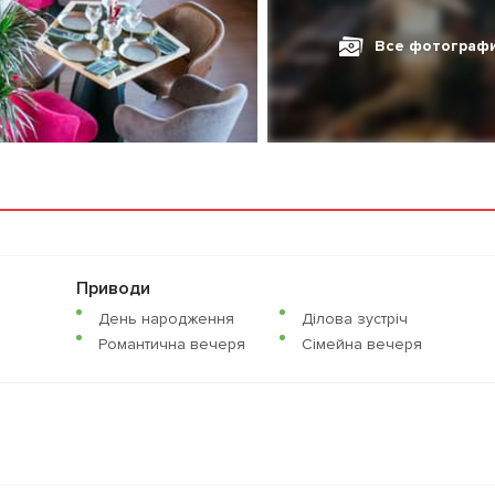
Все фотограф
Приводи
День народження
Ділова зустріч
Романтична вечеря
Сімейна вечеря