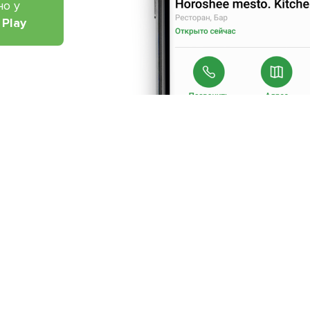
но у
 Play
Про нас
Рецепт дня
Ресторанам
Новини
Контакти
Анонси
Куди піти
Здоров'я
Лайфхак
Мобільний додат