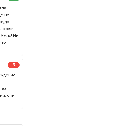
ала
де не
икуда
ринесли
 Ужас! Ни
что
5
ождение,
 все
ми, они