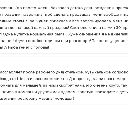
сказать! Это просто жесть! Заказала детско день рождения, приех
сам праздник позвонила чтоб сделать предзаказ, меня вообще ниг
одные столы. Я за 5 дней приехала и все забронировала, меня н
ятно где, на такой важный праздник! Свет отключили на мин 30, п
! Одна мулатка нормальная была... Хуже отношения я не видела!!!
ерта нет! Админ вообще терялся при разговоре! Такое ощущение, 
! А Рыба гниет с головы!
асслабляет после рабочего дня) стильное, музыкальное сопров
блюда от Шефа и расположение на Днепре - сделали наш вечер
омната для малышей, за ними смотрят няни, это очеень круто, там
 вечер в компании друзей или вдвоем, советую, приходите с деть
цветания ресторану Havana, молодцы！