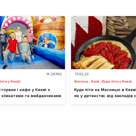
29760
17.02.23
піти у Києві
Анонсы , Київ , Куди піти у Києві
торани і кафе у Києві з
Куди піти на Масницю в Києві
 кімнатами та майданчиками
як у дитинстві, від закладів 