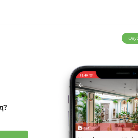
Опуб
д?