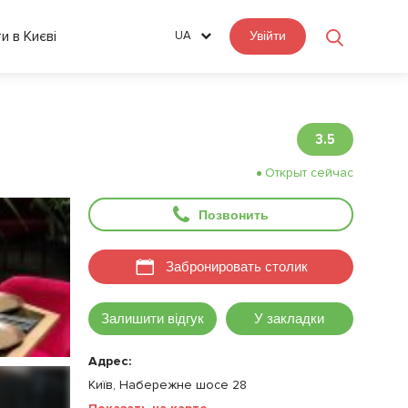
ти в Києві
UA
Увійти
3.5
Открыт сейчас
Позвонить
Забронировать столик
Залишити відгук
У закладки
Адрес:
Київ, Набережне шосе 28