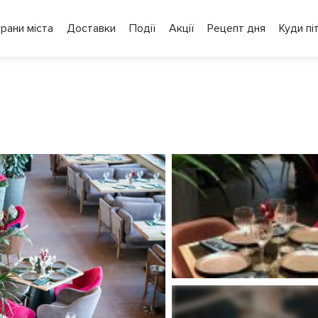
рани міста
Доставки
Події
Акції
Рецепт дня
Куди пі