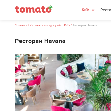
Ресто
Київ
Головна
/
Каталог закладів у місті Київ
/
Ресторан Havana
Ресторан Havana