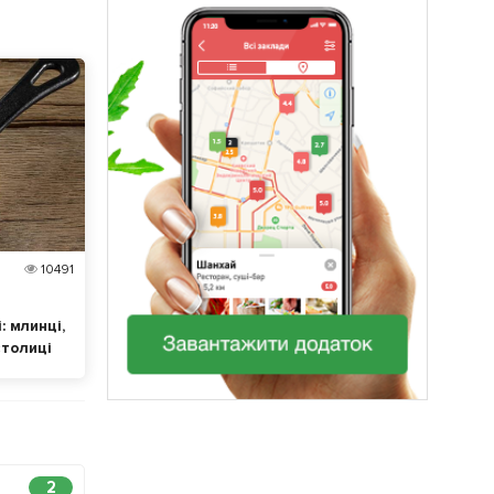
10491
: млинці,
столиці
2