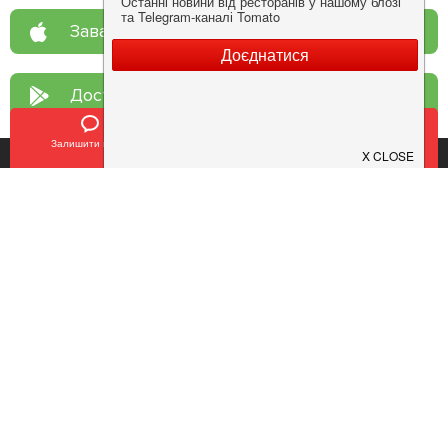
Завантажте у
App Store
Доступно у
Google Play
Залишити відгук
Позвонить
У закладки
Про нас
Рецепт дня
Ресторанам
Новини
Контакти
Анонси
Куди піти
Здоров'я
Лайфхак
Мобільний додаток
Конфіденційність
Умови
Додати заклад