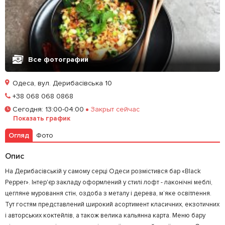
Все фотографии
Одеса, вул. Дерибасівська 10
Позвонить
+38 068 068 0868
Сегодня
:
13:00-04:00
Закрыт сейчас
Залишити відгук
У закладки
Показать график
Огляд
Фото
Опис
На Дерибасівській у самому серці Одеси розмістився бар «Black
Pepper». Інтер'єр закладу оформлений у стилі лофт - лаконічні меблі,
цегляне муровання стін, оздоба з металу і дерева, м’яке освітлення.
Тут гостям представлений широкий асортимент класичних, екзотичних
і авторських коктейлів, а також велика кальянна карта. Меню бару