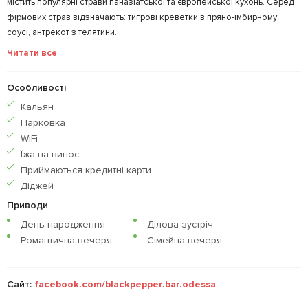
містить популярні страви паназіатської та європейської кухонь. Серед
фірмових страв відзначають: тигрові креветки в пряно-імбирному
соусі, антрекот з телятини...
Читати все
Особливості
Кальян
Парковка
WiFi
Їжа на винос
Приймаються кредитнi карти
Діджей
Приводи
День народження
Ділова зустріч
Романтична вечеря
Сімейна вечеря
Сайт:
facebook.com/blackpepper.bar.odessa