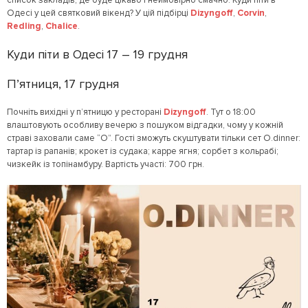
список закладів, де буде цікаво і неймовірно смачно. Куди піти в
Одесі у цей святковий вікенд? У цій підбірці
Dizyngoff
,
Corvin
,
Redling
,
Chalice
.
Куди піти в Одесі 17 – 19 грудня
П’ятниця, 17 грудня
Почніть вихідні у п’ятницю у ресторані
Dizyngoff
. Тут о 18:00
влаштовують особливу вечерю з пошуком відгадки, чому у кожній
страві заховали саме “О”. Гості зможуть скуштувати тільки сет O.dinner:
тартар із рапанів; крокет із судака; карре ягня; сорбет з кольрабі;
чизкейк із топінамбуру. Вартість участі: 700 грн.