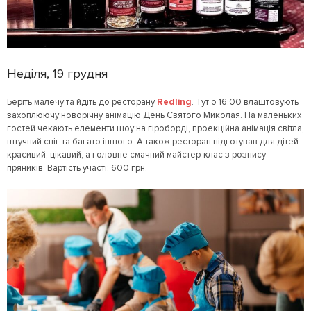
Неділя, 19 грудня
Беріть малечу та йдіть до ресторану
Redling
. Тут о 16:00 влаштовують
захоплюючу новорічну анімацію День Святого Миколая. На маленьких
гостей чекають елементи шоу на гіроборді, проекційна анімація світла,
штучний сніг та багато іншого. А також ресторан підготував для дітей
красивий, цікавий, а головне смачний майстер-клас з розпису
пряників. Вартість участі: 600 грн.