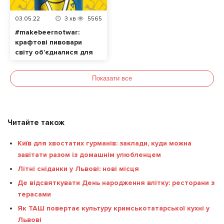
03.05.22
3
хв
5565
#makebeernotwar:
крафтові пивовари
світу об’єдналися для
допомоги українцям
Показати все
Читайте також
Київ для хвостатих гурманів: заклади, куди можна
завітати разом із домашнім улюбленцем
Літні сніданки у Львові: нові місця
Де відсвяткувати День народження влітку: ресторани з
терасами
Як ТАШ повертає культуру кримськотатарської кухні у
Львові