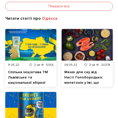
Показати все
Читати статті про
Одесса
11.05.22
2
хв
5055
04.05.22
3
хв
20374
Спільна ініціатива ТМ
Меню для сну від
Львівське та
Насті Голобородько:
національної збірної
мелатонін у їжі, що
України з футболу.
допоможе нормально
Відтепер кожен
спати
голос за «Лева
матчу» – це допомога
українцям