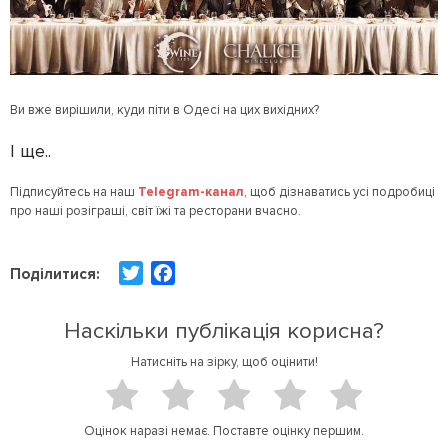
Ви вже вирішили, куди піти в Одесі на цих вихідних?
І ще..
Підписуйтесь на наш
Telegram-канал
, щоб дізнаватись усі подробиці
про наші розіграші, світ їжі та ресторани вчасно.
T
F
Поділитися:
w
a
i
c
Наскільки публікація корисна?
t
e
Натисніть на зірку, щоб оцінити!
t
b
e
o
r
o
Оцінок наразі немає. Поставте оцінку першим.
k