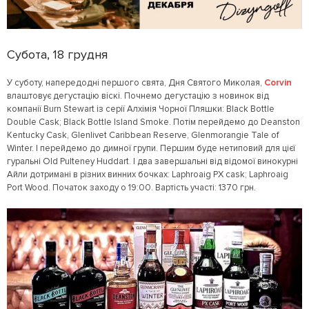
Субота, 18 грудня
У суботу, напередодні першого свята, Дня Святого Миколая,
Corvin
влаштовує дегустацію віскі. Почнемо дегустацію з новинок від
компанії Burn Stewart із серії Алхімія Чорної Пляшки: Black Bottle
Double Cask; Black Bottle Island Smoke. Потім перейдемо до Deanston
Kentucky Cask, Glenlivet Caribbean Reserve, Glenmorangie Tale of
Winter. І перейдемо до димної групи. Першим буде нетиповий для цієї
гуральні Old Pulteney Huddart. І два завершальні від відомої винокурні
Айли дотримані в різних винних бочках: Laphroaig PX cask; Laphroaig
Port Wood. Початок заходу о 19:00. Вартість участі: 1370 грн.