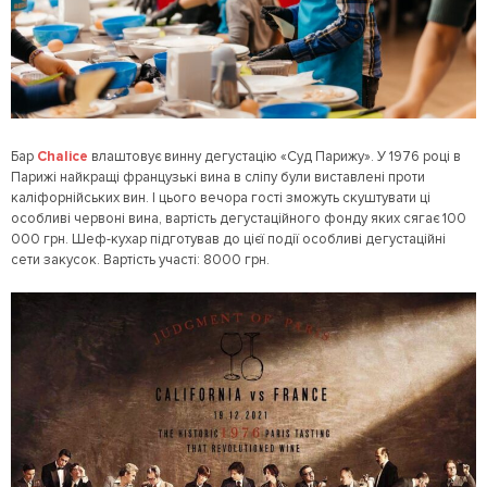
Бар
Chalice
влаштовує винну дегустацію «Суд Парижу». У 1976 році в
Парижі найкращі французькі вина в сліпу були виставлені проти
каліфорнійських вин. І цього вечора гості зможуть скуштувати ці
особливі червоні вина, вартість дегустаційного фонду яких сягає 100
000 грн. Шеф-кухар підготував до цієї події особливі дегустаційні
сети закусок. Вартість участі: 8000 грн.