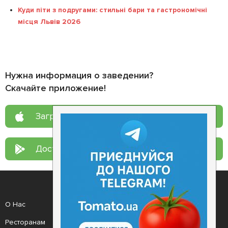
Куди піти з подругами: стильні бари та гастрономічні
місця Львів 2026
Нужна информация о заведении?
Скачайте приложение!
Загрузите в
App Store
Доступно в
Google Play
О Нас
Рецепт дня
Ресторанам
Новости