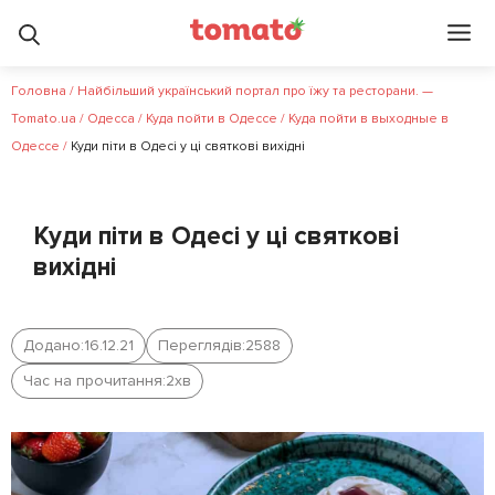
Головна
/
Найбільший український портал про їжу та ресторани. —
Tomato.ua
/
Одесса
/
Куда пойти в Одессе
/
Куда пойти в выходные в
Одессе
/
Куди піти в Одесі у ці святкові вихідні
Куди піти в Одесі у ці святкові
вихідні
Додано:
16.12.21
Переглядів:
2588
Час на прочитання:
2
хв