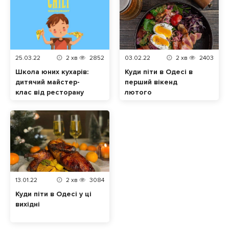
25.03.22
2
хв
2852
03.02.22
2
хв
2403
Школа юних кухарів:
Куди піти в Одесі в
дитячий майстер-
перший вікенд
клас від ресторану
лютого
Chili в Одесі
13.01.22
2
хв
3084
Куди піти в Одесі у ці
вихідні