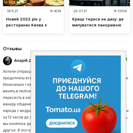
18.11.21
4214
26.07.21
13106
Новий 2022 рік у
Кращі тераси на даху: де
ресторанах Києва з
милуватися панорамою
улюбленою національною
Києва?
кухнею
Отзывы
2
Андрій Д.
Хотели отпраздновать свадьбу в этом заведении, до внесения
предоплаты всё было шикарно, а после началось сплошное веселье.
Изначально говорили, что мы будем сидеть одни, и что меню можно
менять в любое время, и что с терассы можно будет спокойно
пересесть в зал, а после Диана Махненко резко поменяла тон и
манеру общения. Оказалось, что возле нас будет банкет на кучу
народа с ведущим, если сядем на террасе, то пересесть не сможем, и
за 12 часов до застолья уже нельзя ничего менять, только добавлять,
мы понятное дело отказались, ибо договаривались за совершенно
другое. В этоге попадос на 2к и испорченное настроение.