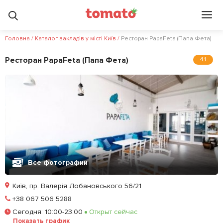
Головна
/
Каталог закладів у місті Київ
/
Ресторан PapaFeta (Папа Фета)
Ресторан PapaFeta (Папа Фета)
4.1
Все фотографии
Київ, пр. Валерія Лобановського 56/21
Позвонить
+38 067 506 5288
Сегодня
:
10:00-23:00
Открыт сейчас
Забронировать столик
Показать график