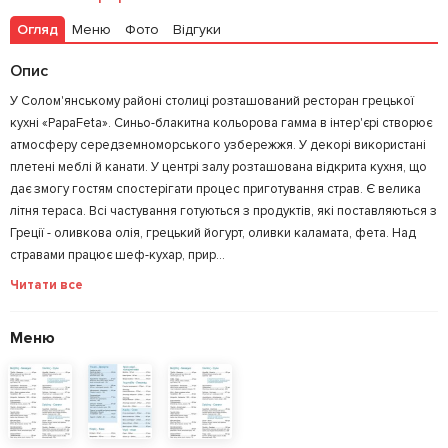
Огляд
Меню
Фото
Відгуки
Залишити відгук
У закладки
Опис
У Солом'янському районі столиці розташований ресторан грецької
кухні «PapaFeta». Синьо-блакитна кольорова гамма в інтер'єрі створює
атмосферу середземноморського узбережжя. У декорі використані
плетені меблі й канати. У центрі залу розташована відкрита кухня, що
дає змогу гостям спостерігати процес приготування страв. Є велика
літня тераса. Всі частування готуються з продуктів, які поставляються з
Греції - оливкова олія, грецький йогурт, оливки каламата, фета. Над
стравами працює шеф-кухар, прир...
Читати все
Меню