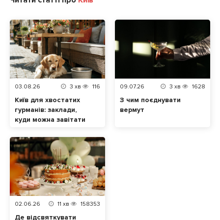
03.08.26
3
хв
116
09.07.26
3
хв
1628
Київ для хвостатих
З чим поєднувати
гурманів: заклади,
вермут
куди можна завітати
разом із домашнім
улюбленцем
02.06.26
11
хв
158353
Де відсвяткувати