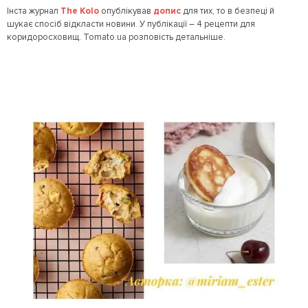
Інста журнал
The Kolo
опублікував
допис
для тих, то в безпеці й
шукає спосіб відкласти новини. У публікації – 4 рецепти для
коридоросховищ. Tomato.ua розповість детальніше.