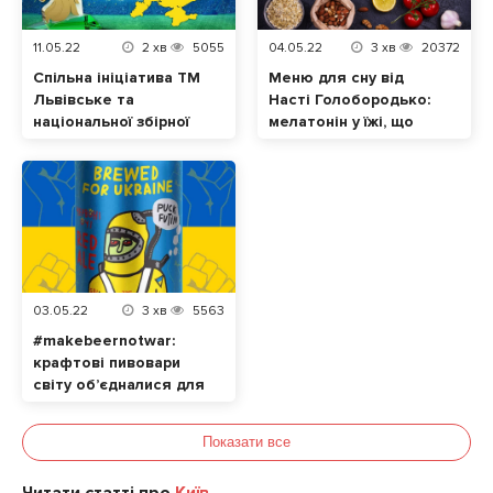
11.05.22
2
хв
5055
04.05.22
3
хв
20372
Спільна ініціатива ТМ
Меню для сну від
Львівське та
Насті Голобородько:
національної збірної
мелатонін у їжі, що
України з футболу.
допоможе нормально
Відтепер кожен
спати
голос за «Лева
матчу» – це допомога
українцям
03.05.22
3
хв
5563
#makebeernotwar:
крафтові пивовари
світу об’єдналися для
допомоги українцям
Показати все
Читати статті про
Київ