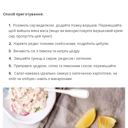
Спосіб приготування:
Розімніть сир виделкою, додайте ложку вершків. Перемішайте,
щоб вийшла мяка маса (якщо ви використовуєте вершковий крем-
сир, пропустіть цей пункт).
Наріжте редис тонкими скибочками, подрібніть цибулю.
Вичавість сік з лимона та натріть цедру.
Змішайте тунець з сиром, редисом і зеленню.
Приправте цедрою, сіллю та лимонним соком, перемішайте.
Салат-намазка ідеально смакує з запеченою картоплею, на
хлібі чи хлібцях і навіть з макаронами.