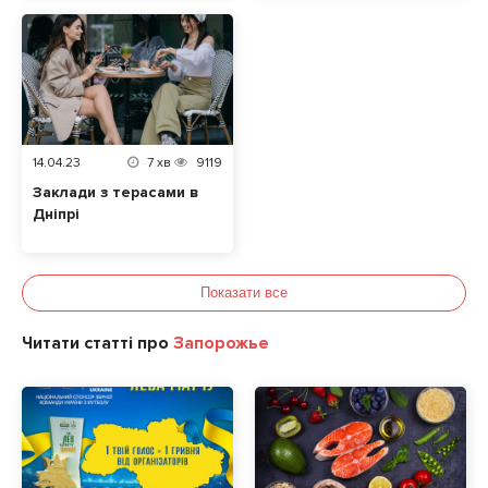
смаколики з різних
закладів і оплачуйте
доставку лише один
раз!
14.04.23
7
хв
9119
Заклади з терасами в
Дніпрі
Показати все
Читати статті про
Запорожье