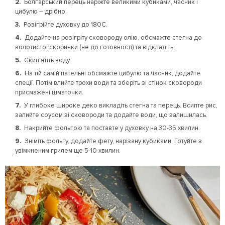
Болгарський перець наріжте великими кубиками, часник і
цибулю – дрібно.
Розігрійте духовку до 180С.
Додайте на розігріту сковороду олію, обсмажте стегна до
золотистої скоринки (не до готовності) та відкладіть.
Скип’ятіть воду.
На тій самій пательні обсмажте цибулю та часник, додайте
спеції. Потім влийте трохи води та зберіть зі стінок сковороди
присмажені шматочки.
У глибоке широке деко викладіть стегна та перець. Всипте рис,
залийте соусом зі сковороди та додайте води, що залишилась.
Накрийте фольгою та поставте у духовку на 30-35 хвилин.
Зніміть фольгу, додайте фету, нарізану кубиками. Готуйте з
увімкненим грилем ще 5-10 хвилин.