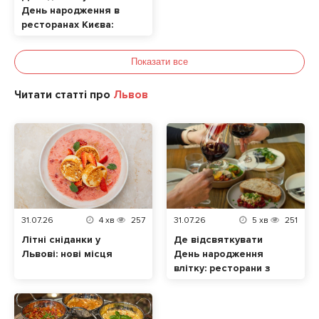
День народження в
ресторанах Києва:
ТОП локацій
Показати все
Читати статті про
Львов
31.07.26
4
хв
257
31.07.26
5
хв
251
Літні сніданки у
Де відсвяткувати
Львові: нові місця
День народження
влітку: ресторани з
терасами