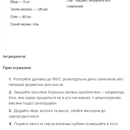
Інгредієнти:
Приготування:
Розігрійте духовку до 180С, розкладіть на деко силіконові або
паперові формочки для кексів.
Змішайте просіяне борошно (можна зробити мікс – наприклад,
біле, яке зараз продається не в усіх магазинах, + цільнозернове,
вівсяне тощо) і розпушувач.
Додайте яйця, молоко та масло, збийте міксером до
однородної маси.
Поріжте овочі та сир на маленькі кубики та вмішайте в тісто.