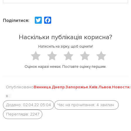
T
F
Поділитися:
w
a
i
c
Наскільки публікація корисна?
t
e
Натисніть на зірку, щоб оцінити!
t
b
e
o
r
o
Оцінок наразі немає. Поставте оцінку першим.
k
Опубліковано
Винница
,
Днепр
,
Запорожье
,
Київ
,
Львов
,
Новости
,
в :
Додано: 02.04.22 05:04
Час на прочитання:
4
хвилин
Переглядів: 2247