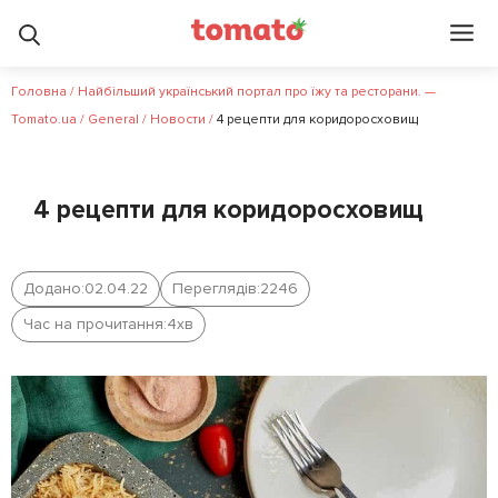
Головна
/
Найбільший український портал про їжу та ресторани. —
Tomato.ua
/
General
/
Новости
/
4 рецепти для коридоросховищ
4 рецепти для коридоросховищ
Додано:
02.04.22
Переглядів:
2246
Час на прочитання:
4
хв