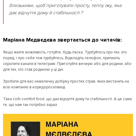
близькими, щоб приготувати просту, теплу їжу, яка
дає відчуття дому й стабільності ?
Маріана Мєдвєдєва звертається до читачів:
Якщо маєте можливість, готуйте, будь ласка. Турбуйтесь про тих, хто
поряд, і про себе теж турбуйтесь. Відкладіть телефон, припиніть
скролити канали в телеграмі. Приготуйте вечерю або для родини, або
для тих, хто став родиною у ці дні.
Зробили для вас невеличку добірку простих страв, яких вистачить на
всю компанію в коридоросховищі.
Така собі comfort food, що дає відчуття дому та стабільності. А це саме
те, що нам так потрібно зараз.