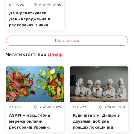
02.05.25
6
хв
3185
Де відсвяткувати
День народження в
ресторанах Вінниці
Показати все
Читати статті про
Днепр
27.07.23
2
хв
8125
12.07.23
7
хв
7710
ASAP! – масштабна
Куди піти у м. Дніпро з
мережа онлайн-
друзями: добірка
ресторанів України:
кращих локацій від
замовляйте
Tomato.ua