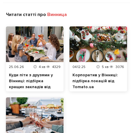
Читати статті про
Винница
25.06.26
4
хв
4329
04.12.25
5
хв
3076
Куди піти з друзями у
Корпоратив у Вінниці:
Вінниці: підбірка
підбірка локацій від
кращих закладів від
Tomato.ua
tomato.ua