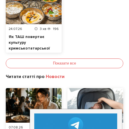
24.07.26
3
хв
196
Як ТАШ повертає
культуру
кримськотатарської
кухні у Львові
Показати все
Читати статті про
Новости
07.08.26
3
хв
88
03.07.26
3
хв
1657