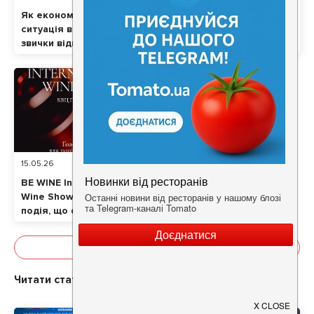
Як економічна
Коляски дитячі: як
ситуація впливає на
підібрати модель під
звички відвідувачів
сезон, маршрут і вік
ресторанів
малюка
15.05.26
3
хв
4428
BE WINE International
Wine Show 2026:
подія, що формує
сучасну винну
культуру в Україні
Показати все
Читати статті про
Одесса