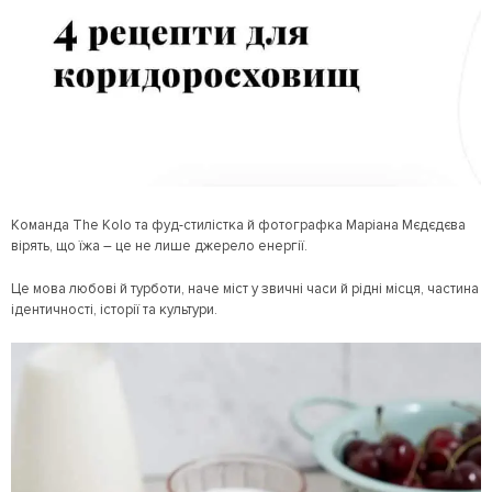
Команда The Kolo та фуд-стилістка й фотографка Маріана Мєдєдєва
вірять, що їжа – це не лише джерело енергії.
Це мова любові й турботи, наче міст у звичні часи й рідні місця, частина
ідентичності, історії та культури.