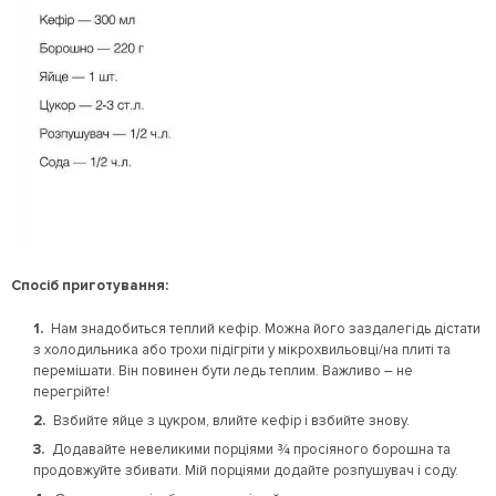
Спосіб приготування:
Нам знадобиться теплий кефір. Можна його заздалегідь дістати
з холодильника або трохи підігріти у мікрохвильовці/на плиті та
перемішати. Він повинен бути ледь теплим. Важливо – не
перегрійте!
Взбийте яйце з цукром, влийте кефір і взбийте знову.
Додавайте невеликими порціями ¾ просіяного борошна та
продовжуйте збивати. Мій порціями додайте розпушувач і соду.