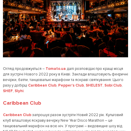
Огляд продовжується –
Tomato.ua
далі розповідає про кращі місця
для зустрічі Нового 2022 року в Києві. Заклади влаштовують феєричні
вечірки, батли, танцювальні марафони та яскраві святкування. Цього
разу у добірці
Caribbean Club
,
Pepper’s Club
,
SHELEST
,
Sobi Club
,
SHEF
,
Slyhi
.
Caribbean Club
Caribbean Club
запрошує разом зустріти Новий 2022 рік. Культовий
клуб влаштовує яскраву вечірку New Year Disco Marathon – це
танцювальний марафон на всю ніч. У програмі – видовищне шоу від