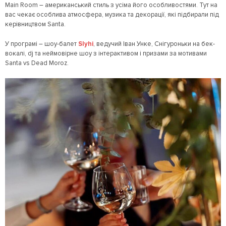
Main Room – американський стиль з усіма його особливостями. Тут на
вас чекає особлива атмосфера, музика та декорації, які підбирали під
керівництвом Santa.
У програмі – шоу-балет
Slyhi
, ведучий Іван Унке, Снігуроньки на бек-
вокалі, dj та неймовірне шоу з інтерактивом і призами за мотивами
Santa vs Dead Moroz.