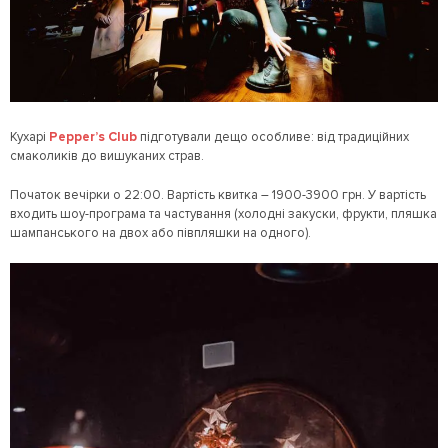
Кухарі
Pepper’s Club
підготували дещо особливе: від традиційних
смаколиків до вишуканих страв.
Початок вечірки о 22:00. Вартість квитка – 1900-3900 грн. У вартість
входить шоу-програма та частування (холодні закуски, фрукти, пляшка
шампанського на двох або півпляшки на одного).