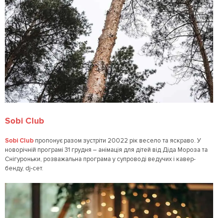
Sobi Club
Sobi Club
пропонує разом зустріти 20022 рік весело та яскраво. У
новорічній програмі 31 грудня – анімація для дітей від Діда Мороза та
Снігуроньки, розважальна програма у супроводі ведучих і кавер-
бенду, dj-сет.