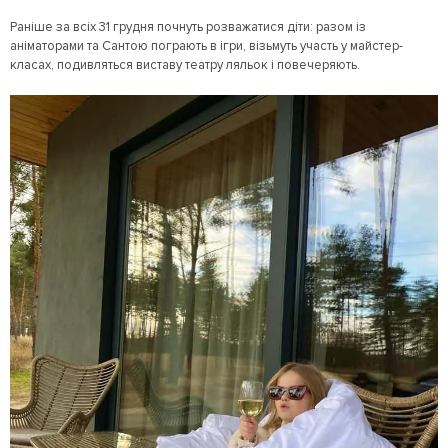
Раніше за всіх 31 грудня почнуть розважатися діти: разом із
аніматорами та Сантою пограють в ігри, візьмуть участь у майстер-
класах, подивляться виставу театру ляльок і повечеряють.