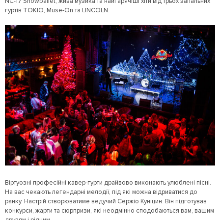
NC-17 Showballet, жива музика та найгарячіші хіти від трьох запальних
гуртів TOKIO, Muse-On та LINCOLN.
Віртуозні професійні кавер-гурти драйвово виконають улюблені пісні.
На вас чекають легендарні мелодії, під які можна відриватися до
ранку. Настрій створюватиме ведучий Сержіо Куніцин. Він підготував
конкурси, жарти та сюрпризи, які неодмінно сподобаються вам, вашим
друзям і рідним.