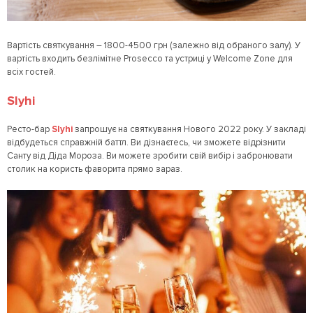
Вартість святкування – 1800-4500 грн (залежно від обраного залу). У
вартість входить безлімітне Prosecco та устриці у Welcome Zone для
всіх гостей.
Slyhi
Ресто-бар
Slyhi
запрошує на святкування Нового 2022 року. У закладі
відбудеться справжній баттл. Ви дізнаєтесь, чи зможете відрізнити
Санту від Діда Мороза. Ви можете зробити свій вибір і забронювати
столик на користь фаворита прямо зараз.