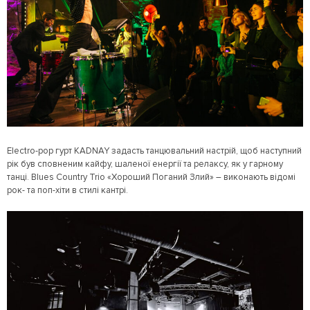
Electro-pop гурт KADNAY задасть танцювальний настрій, щоб наступний
рік був сповненим кайфу, шаленої енергії та релаксу, як у гарному
танці. Blues Country Trio «Хороший Поганий Злий» – виконають відомі
рок- та поп-хіти в стилі кантрі.