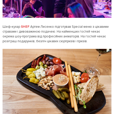
Шеф-кухар
SHEF
Артем Лисенко підготував Special меню з цікавими
стравами і дивоважиною подачею. На найменших гостей чекає
окрема шоу-програма від професійних аніматорів. На гостей чекає
розіграш подарунків, безліч цікавих сюрпризів і призів.