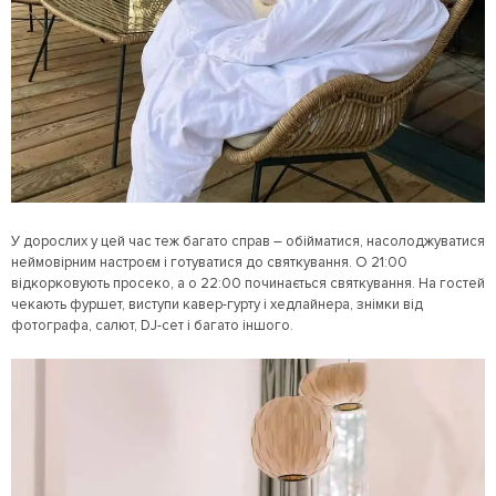
У дорослих у цей час теж багато справ – обійматися, насолоджуватися
неймовірним настроєм і готуватися до святкування. О 21:00
відкорковують просеко, а о 22:00 починається святкування. На гостей
чекають фуршет, виступи кавер-гурту і хедлайнера, знімки від
фотографа, салют, DJ-сет і багато іншого.