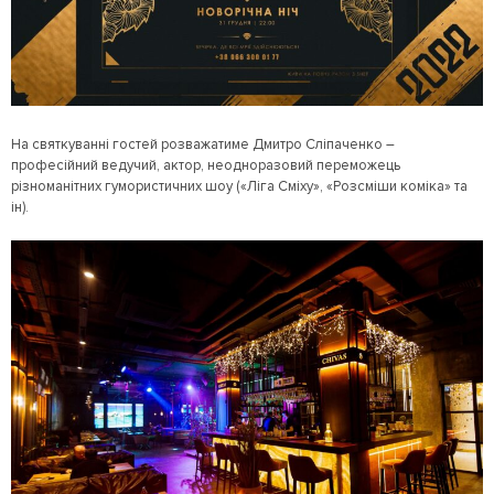
На святкуванні гостей розважатиме Дмитро Сліпаченко –
професійний ведучий, актор, неодноразовий переможець
різноманітних гумористичних шоу («Ліга Сміху», «Розсміши коміка» та
ін).