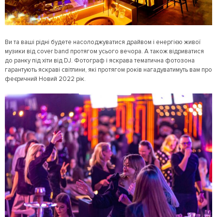
Ви та ваші рідні будете насолоджуватися драйвом і енергією живої
музики від cover band протягом усього вечора. А також відриватися
до ранку під хіти від DJ. Фотограф і яскрава тематична фотозона
гарантують яскраві світлини, які протягом років нагадуватимуть вам про
феєричний Новий 2022 рік.