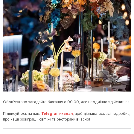
Обов’язково загадайте бажання о 00:00, яке неодмінно здійсниться!
Підписуйтесь на наш
Telegram
-канал
, щоб дізнаватись всі подробиці
про наші розіграші, світ їжі та ресторани вчасно!