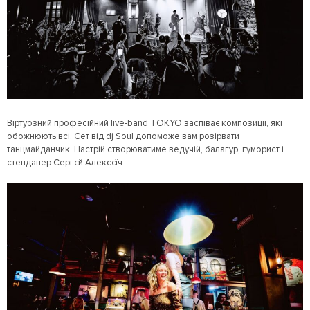
Віртуозний професійний live-band TOKYO заспіває композиції, які
обожнюють всі. Сет від dj Soul допоможе вам розірвати
танцмайданчик. Настрій створюватиме ведучій, балагур, гуморист і
стендапер Сергєй Алексєїч.