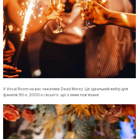
У Vocal Room на вас чекатиме Dead Moroz. Це ідеальний вибір для
фанатів 90-х, 2000-х і всього, що з ними пов’язане.