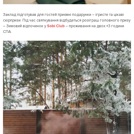
Заклад підготував для гостей приємні подарунки – ігристе та цікаві
сюрпризи. Під час святкування відбудеться розіграш головного призу
– Зимовий відпочинок у
Sobi Club
– проживання на двох +3 години
СПА.