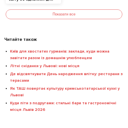
допомоги українцям
Показати все
Читайте також
Київ для хвостатих гурманів: заклади, куди можна
завітати разом із домашнім улюбленцем
Літні сніданки у Львові: нові місця
Де відсвяткувати День народження влітку: ресторани з
терасами
Як ТАШ повертає культуру кримськотатарської кухні у
Львові
Куди піти з подругами: стильні бари та гастрономічні
місця Львів 2026