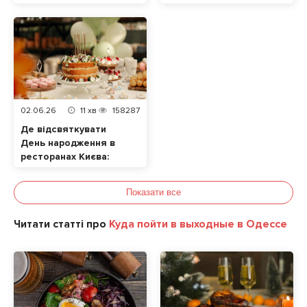
разом із домашнім
улюбленцем
02.06.26
11
хв
158287
Де відсвяткувати
День народження в
ресторанах Києва:
ТОП локацій
Показати все
Читати статті про
Куда пойти в выходные в Одессе