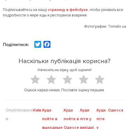
Подписывайтесь на нашу
страницу в фейсбуке
, чтобы узнавать все
подробности о мире еды и ресторанов вовремя.
Фотографии: Tomato.ua
T
F
Поділитися:
w
a
i
c
Наскільки публікація корисна?
t
e
Натисніть на зірку, щоб оцінити!
t
b
e
o
r
o
Оцінок наразі немає. Поставте оцінку першим.
k
Опубліковано
Київ
,
Куда
,
Куда
,
Куди
,
Куди
,
Одесса
в :
пойти в
пойти в
піти у
піти
выходные
Одессе
вихідні
у