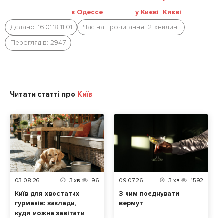
в Одессе
у Києві
Києві
Додано: 16.01.18 11:01
Час на прочитання:
2
хвилин
Переглядів: 2947
Читати статті про
Київ
03.08.26
3
хв
96
09.07.26
3
хв
1592
Київ для хвостатих
З чим поєднувати
гурманів: заклади,
вермут
куди можна завітати