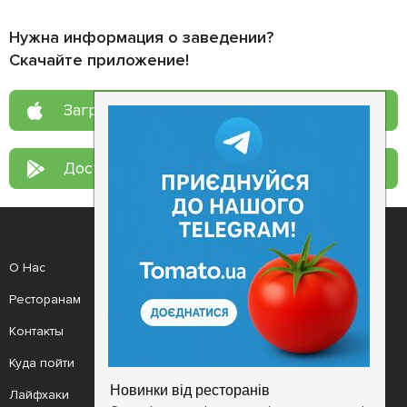
Нужна информация о заведении?
Скачайте приложение!
Загрузите в
App Store
Доступно в
Google Play
О Нас
Рецепт дня
Ресторанам
Новости
Контакты
Анонсы
Куда пойти
Здоровье
Лайфхаки
Мобильное приложение