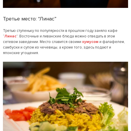
Третье место: “Линас”
Третью ступеньку по популярности в прошлом году заняло кафе
“
Линас
”. Восточные и ливанские блюда можно отведать в этом
сетевом заведении. Место славится своими
хумусом
и фалафелем,
самбуски и супом из чечевицы, а кроме того, здесь подают и
японские угощения.