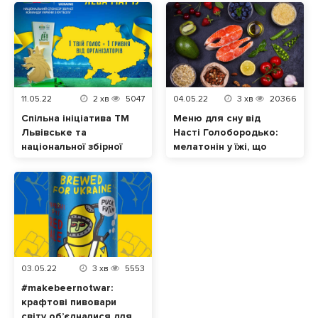
11.05.22
2
хв
5047
04.05.22
3
хв
20366
Спільна ініціатива ТМ
Меню для сну від
Львівське та
Насті Голобородько:
національної збірної
мелатонін у їжі, що
України з футболу.
допоможе нормально
Відтепер кожен
спати
голос за «Лева
матчу» – це допомога
українцям
03.05.22
3
хв
5553
#makebeernotwar:
крафтові пивовари
світу об’єдналися для