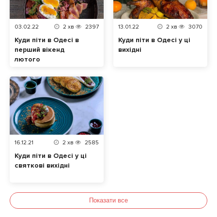
03.02.22
2
хв
2397
13.01.22
2
хв
3070
Куди піти в Одесі в
Куди піти в Одесі у ці
перший вікенд
вихідні
лютого
16.12.21
2
хв
2585
Куди піти в Одесі у ці
святкові вихідні
Показати все