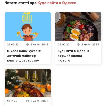
Читати статті про
Куда пойти в Одессе
25.03.22
2
хв
2848
03.02.22
2
хв
2397
Школа юних кухарів:
Куди піти в Одесі в
дитячий майстер-
перший вікенд
клас від ресторану
лютого
Chili в Одесі
13.01.22
2
хв
3070