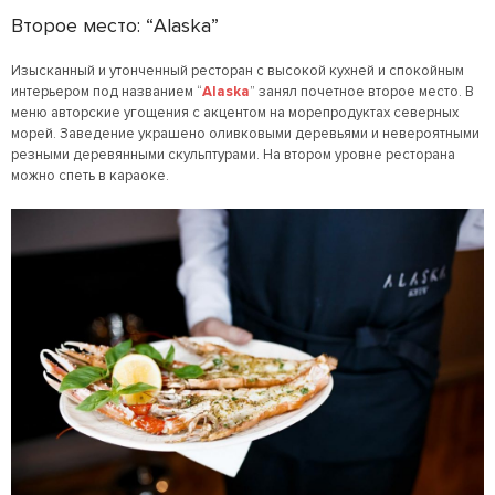
Второе место: “Alaska”
Изысканный и утонченный ресторан с высокой кухней и спокойным
интерьером под названием “
Alaska
” занял почетное второе место. В
меню авторские угощения с акцентом на морепродуктах северных
морей. Заведение украшено оливковыми деревьями и невероятными
резными деревянными скульптурами. На втором уровне ресторана
можно спеть в караоке.