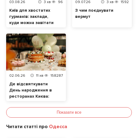
03.08.26
3
хв
96
09.07.26
3
хв
1592
Київ для хвостатих
З чим поєднувати
гурманів: заклади,
вермут
куди можна завітати
разом із домашнім
улюбленцем
02.06.26
11
хв
158287
Де відсвяткувати
День народження в
ресторанах Києва:
ТОП локацій
Показати все
Читати статті про
Одесса