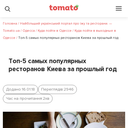
Головна
/
Найбільший український портал про їжу та ресторани. —
Tomato.ua
/
Одесса
/
Куда пойти в Одессе
/
Куда пойти в выходные в
Одессе
/
Tоп-5 самых популярных ресторанов Киева за прошлый год
Tоп-5 самых популярных
ресторанов Киева за прошлый год
Додано:
16.01.18
Переглядів:
2946
Час на прочитання:
2
хв