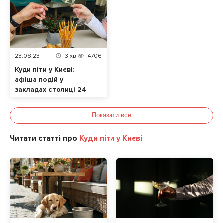
23.08.23
3
хв
4706
Куди піти у Києві:
афіша подій у
закладах столиці 24
– 27 серпня
Показати все
Читати статті про
Куди піти у Києві