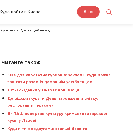
Куда пойти в Киеве
Вход
/
Куди піти в Одесі у цей вікенд
Читайте також
Київ для хвостатих гурманів: заклади, куди можна
завітати разом із домашнім улюбленцем
Літні сніданки у Львові: нові місця
Де відсвяткувати День народження влітку:
ресторани з терасами
Як ТАШ повертає культуру кримськотатарської
кухні у Львові
Куди піти з подругами: стильні бари та