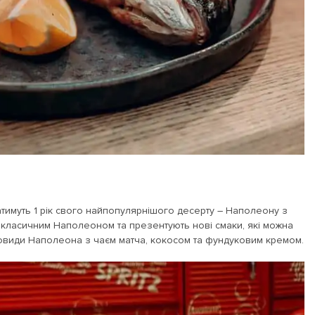
ватимуть 1 рік свого найпопулярнішого десерту – Наполеону з
ь класичним Наполеоном та презентують нові смаки, які можна
зновиди Наполеона з чаєм матча, кокосом та фундуковим кремом.