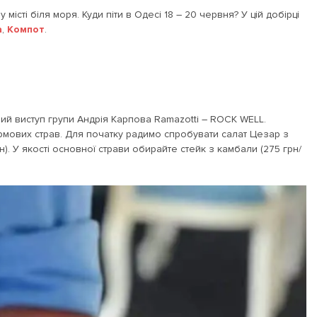
 місті біля моря. Куди піти в Одесі 18 – 20 червня? У цій добірці
а
,
Компот
.
й виступ групи Андрія Карпова Ramazotti – ROCK WELL.
фірмових страв. Для початку радимо спробувати салат Цезар з
). У якості основної страви обирайте стейк з камбали (275 грн/