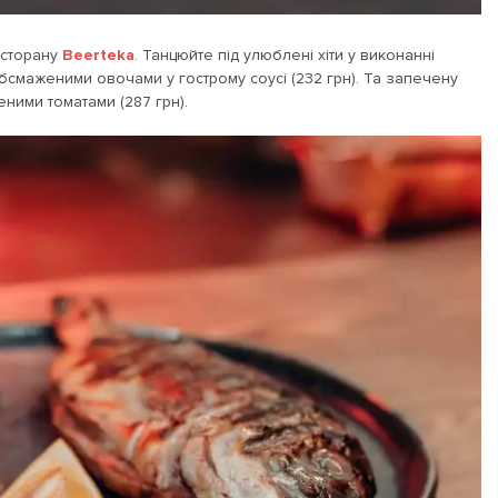
есторану
Beerteka
. Танцюйте під улюблені хіти у виконанні
обсмаженими овочами у гострому соусі (232 грн). Та запечену
ними томатами (287 грн).