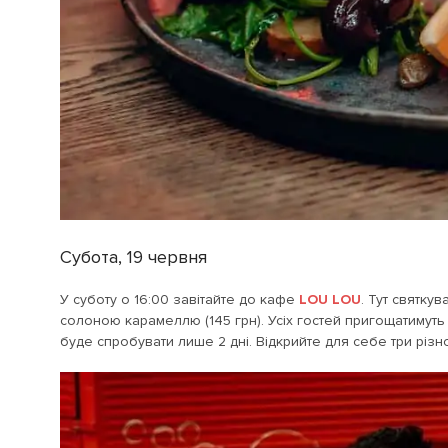
Субота, 19 червня
У суботу о 16:00 завітайте до кафе
LOU LOU
. Тут святку
солоною карамеллю (145 грн). Усіх гостей пригощатимут
буде спробувати лише 2 дні. Відкрийте для себе три рі