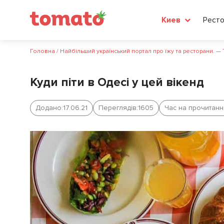
Рест
Киев
Головна
/
Найбільший український портал про їжу та ресторани. —
Куди піти в Одесі у цей вікенд
Додано:
17.06.21
Переглядів:
1605
Час на прочитанн