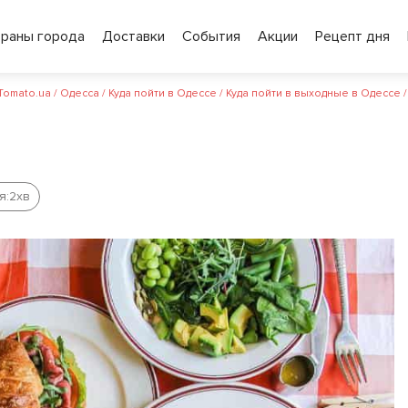
ораны города
Доставки
События
Акции
Рецепт дня
 Tomato.ua
/
Одесса
/
Куда пойти в Одессе
/
Куда пойти в выходные в Одессе
я:
2
хв