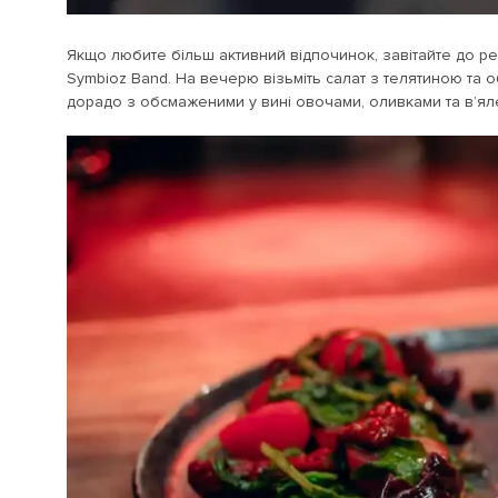
Якщо любите більш активний відпочинок, завітайте до р
Symbioz Band. На вечерю візьміть салат з телятиною та 
дорадо з обсмаженими у вині овочами, оливками та в’яле