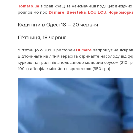
Tomato.ua
зібрав кращі та найсмачніші події цих вихідних у
розповімо про
Di mare
,
Beerteka
,
LOU LOU
,
Чорноморк
Куди піти в Одесі 18 – 20 червня
П’ятниця, 18 червня
У п’ятницю о 20:00 ресторан
Di mare
запрошує на яскрави
Відпочиньте на літній терасі та отримайте насолоду від 
куркою на грилі під апельсиново-медовим соусом (210 грн
100 г) або філе міньйон з креветкою (350 грн).