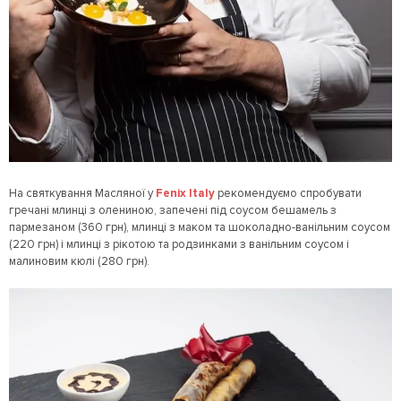
На святкування Масляної у
Fenix Italy
рекомендуємо спробувати
гречані млинці з олениною, запечені під соусом бешамель з
пармезаном (360 грн), млинці з маком та шоколадно-ванільним соусом
(220 грн) і млинці з рікотою та родзинками з ванільним соусом і
малиновим кюлі (280 грн).