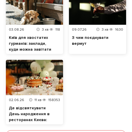
03.08.26
3
хв
118
09.07.26
3
хв
1630
Київ для хвостатих
З чим поєднувати
гурманів: заклади,
вермут
куди можна завітати
разом із домашнім
улюбленцем
02.06.26
11
хв
158353
Де відсвяткувати
День народження в
ресторанах Києва:
ТОП локацій