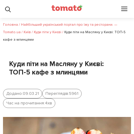
Головна
/
Найбільший український портал про їжу та ресторани. —
Tomato.ua
/
Київ
/
Куди піти у Києві
/
Куди піти на Масляну у Києві: ТОП-5
кафе з млинцями
Куди піти на Масляну у Києві:
ТОП-5 кафе з млинцями
Додано:
09.03.21
Переглядів:
5961
Час на прочитання:
4
хв