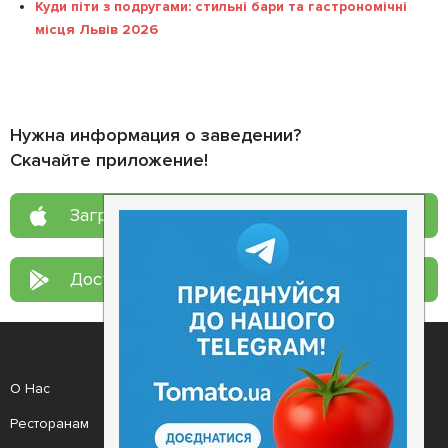
Куди піти з подругами: стильні бари та гастрономічні
місця Львів 2026
Нужна информация о заведении?
Скачайте приложение!
Загрузите в
App Store
Доступно в
Google Play
О Нас
Рецепт дня
Ресторанам
Новости