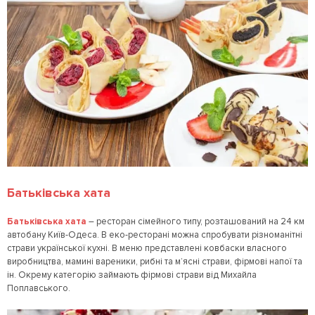
Батьківська хата
Батьківська хата
– ресторан сімейного типу, розташований на 24 км
автобану Київ-Одеса. В еко-ресторані можна спробувати різноманітні
страви української кухні. В меню представлені ковбаски власного
виробництва, мамині вареники, рибні та м’ясні страви, фірмові напої та
ін. Окрему категорію займають фірмові страви від Михайла
Поплавського.