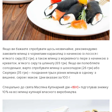
Якщо ви бажаєте спробувати щось незвичайне, рекомендуємо
замовити млинці з чорнилами каракатиці з начинкою із лосося і
м’якого сиру (62 грн), а також млинці з морквяного пюре з начинкою з
креветок, м’якого сиру та шпинату (69 грн). Якщо ви полюбляєте
солоденьке, варто спробувати млинці з шоколадом (26 грн) або
Сюрприз (35 грн) – поєднання трьох різних млинців в одному: з
вишнею, сиром і маком. Ціни вказані за 100 г.
Спеціально до свята Масляна Кулінарний дім «
ІБІС
» підготував знижку
10% на всі млинці кулінарії власного виробництва.