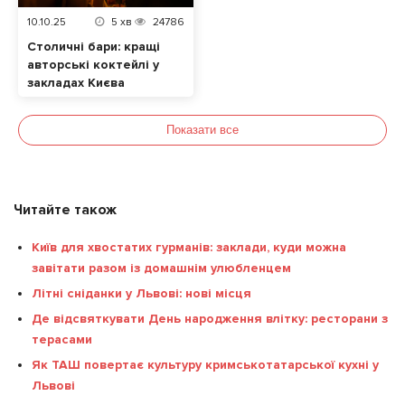
10.10.25
5
хв
24786
Столичні бари: кращі
авторські коктейлі у
закладах Києва
Показати все
Читайте також
Київ для хвостатих гурманів: заклади, куди можна
завітати разом із домашнім улюбленцем
Літні сніданки у Львові: нові місця
Де відсвяткувати День народження влітку: ресторани з
терасами
Як ТАШ повертає культуру кримськотатарської кухні у
Львові