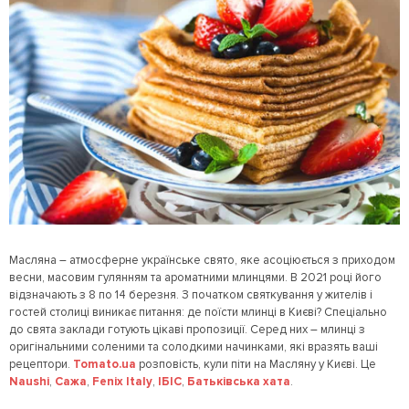
Масляна – атмосферне українське свято, яке асоціюється з приходом
весни, масовим гулянням та ароматними млинцями. В 2021 році його
відзначають з 8 по 14 березня. З початком святкування у жителів і
гостей столиці виникає питання: де поїсти млинці в Києві? Спеціально
до свята заклади готують цікаві пропозиції. Серед них – млинці з
оригінальними соленими та солодкими начинками, які вразять ваші
рецептори.
Tomato.ua
розповість, кули піти на Масляну у Києві. Це
Naushi
,
Сажа
,
Fenix Italy
,
ІБІС
,
Батьківська хата
.