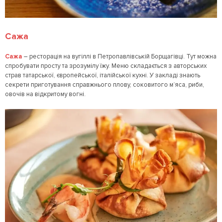
Сажа
Сажа
– ресторація на вугіллі в Петропавлівській Борщагівці. Тут можна
спробувати просту та зрозумілу їжу. Меню складається з авторських
страв татарської, європейської, італійської кухні. У закладі знають
секрети приготування справжнього плову, соковитого м’яса, риби,
овочів на відкритому вогні.