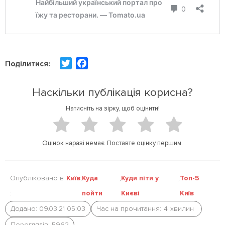
T
F
Поділитися:
w
a
i
c
Наскільки публікація корисна?
t
e
Натисніть на зірку, щоб оцінити!
t
b
e
o
r
o
Оцінок наразі немає. Поставте оцінку першим.
k
Опубліковано в
Київ
,
Куда
,
Куди піти у
,
Топ-5
:
пойти
Києві
Київ
Додано: 09.03.21 05:03
Час на прочитання:
4
хвилин
Переглядів: 5962