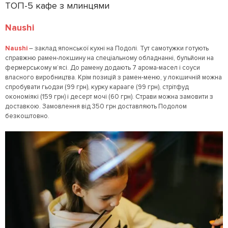
ТОП-5 кафе з млинцями
Naushi
Naushi
– заклад японської кухні на Подолі. Тут самотужки готують
справжню рамен-локшину на спеціальному обладнанні, бульйони на
фермерському м’ясі. До рамену додають 7 арома-масел і соуси
власного виробництва. Крім позицій з рамен-меню, у локшичній можна
спробувати гьодзи (99 грн), курку карааге (99 грн), стрітфуд
окономіякі (159 грн) і десерт мочі (60 грн). Страви можна замовити з
доставкою. Замовлення від 350 грн доставляють Подолом
безкоштовно.