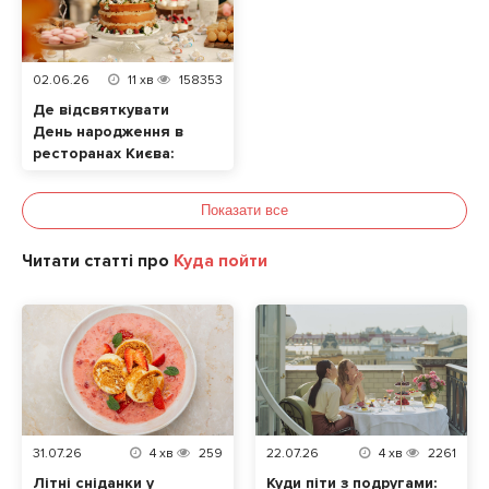
02.06.26
11
хв
158353
Де відсвяткувати
День народження в
ресторанах Києва:
ТОП локацій
Показати все
Читати статті про
Куда пойти
31.07.26
4
хв
259
22.07.26
4
хв
2261
Літні сніданки у
Куди піти з подругами: