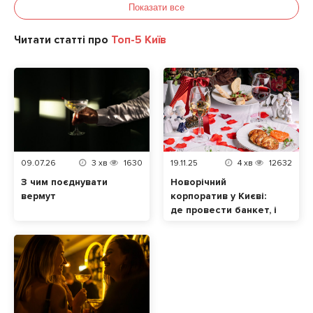
Показати все
Читати статті про
Топ-5 Київ
09.07.26
3
хв
1630
19.11.25
4
хв
12632
З чим поєднувати
Новорічний
вермут
корпоратив у Києві:
де провести банкет, і
скільки це буде
коштувати. Частина 2