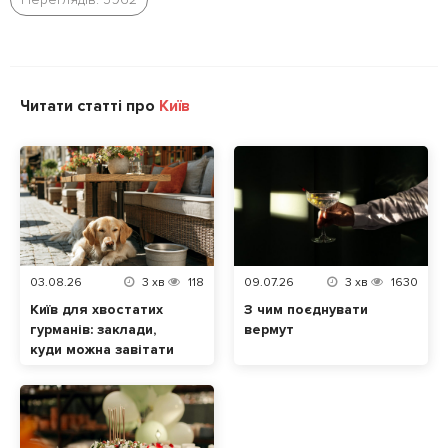
Читати статті про
Київ
03.08.26
3
хв
118
09.07.26
3
хв
1630
Київ для хвостатих
З чим поєднувати
гурманів: заклади,
вермут
куди можна завітати
разом із домашнім
улюбленцем