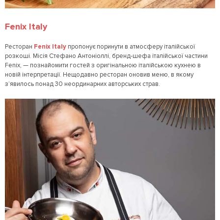
Fenix Italy
Ресторан
Fenix Italy
пропонує поринути в атмосферу італійської
розкоші. Місія Стефано Антоніоллі, бренд-шефа італійської частини
Fenix, — познайомити гостей з оригінальною італійською кухнею в
новій інтерпретації. Нещодавно ресторан оновив меню, в якому
з’явилось понад 30 неординарних авторських страв.