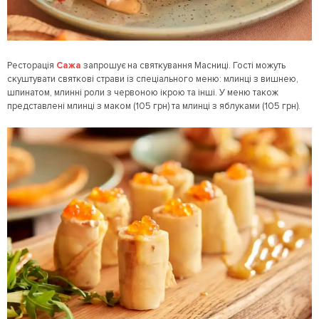
Ресторація
Сажа
запрошує на святкування Масниці. Гості можуть
скуштувати святкові страви із спеціального меню: млинці з вишнею,
шпинатом, млинні роли з червоною ікрою та інші. У меню також
представлені млинці з маком (105 грн) та млинці з яблуками (105 грн).