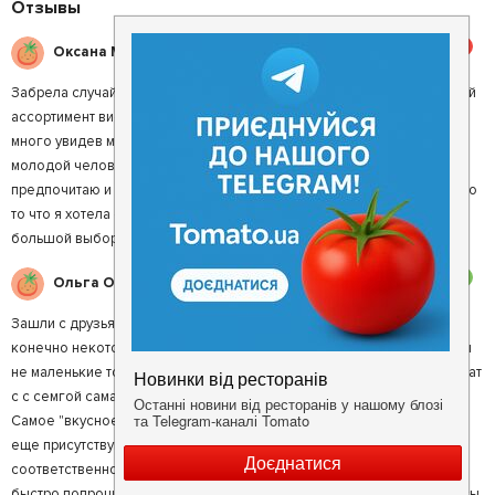
Отзывы
5
Оксана М.
Забрела случайно привлекла яркая вывеска и надпись про огромный
ассортимент виски и пива . я не пожалела что зашла людей было не
много увидев меню я растерялась и просила официанта приятный
молодой человек помочь с выбором пива я рассказал что
предпочитаю и он посоветовал Гранат Перштейн Чехия и да это было
то что я хотела одним словом официанты там квалифицированы .
большой выбор закусок и горячих блюд цена приемлемая
3
Ольга О.
Зашли с друзьями выпить пива и поесть пиво мы выпили на счет еды
конечно некоторые блюда под вопросом. Так как в ресторане цены
не маленькие то очень удивило качество поданных блюд. Взяли салат
с с семгой сама семга имела вкус залежалой в холодильнике рыбы.
Самое "вкусное" это конечно соте из морепродуктов. Кальмары и
еще присутствующие морские гады вообще не резались ножом и
соответственно не жевались. Мы просто его отложили не доели. Мы
быстро попрощались и ушли. Персонал приветливый. Это и все плюсы