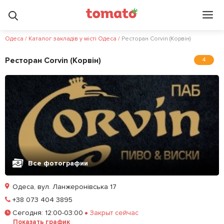
Одеса
/
Каталог закладів у місті Одеса
/
Ресторан Corvin (Корвін)
Ресторан Corvin (Корвін)
4
Все фотографии
Одеса, вул. Ланжеронівська 17
Позвонить
+38 073 404 3895
Сегодня
:
12:00-03:00
Закрыт сейчас
Забронировать столик
Показать график