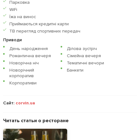
Парковка
WiFi
Їжа на винос
Приймаються кредитнi карти
ТВ перегляд спортивних передач
Приводи
День народження
Ділова зустріч
Романтична вечеря
Сімейна вечеря
Новорічна ніч
Тематичні вечори
Новорічний
Банкети
корпоратив
Корпоративи
Сайт:
corvin.ua
Читать статьи о ресторане