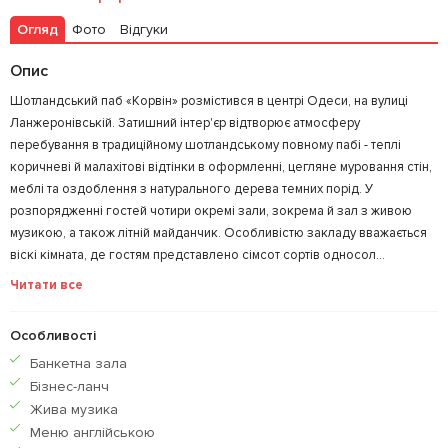
Огляд
Фото
Відгуки
Залишити відгук
У закладки
Опис
Шотландський паб «Корвін» розмістився в центрі Одеси, на вулиці
Ланжеронівській. Затишний інтер'єр відтворює атмосферу
перебування в традиційному шотландському повному пабі - теплі
коричневі й малахітові відтінки в оформленні, цегляне муровання стін,
меблі та оздоблення з натурального дерева темних порід. У
розпорядженні гостей чотири окремі зали, зокрема й зал з живою
музикою, а також літній майданчик. Особливістю закладу вважається
віскі кімната, де гостям представлено сімсот сортів односол...
Читати все
Особливості
Банкетна зала
Бiзнес-ланч
Жива музика
Меню англiйською